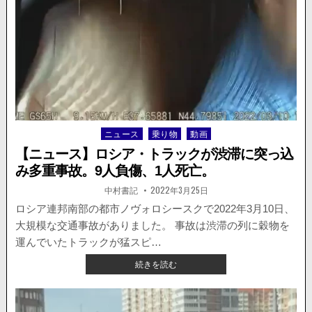
髪！
道
路
に
飛
び
出
し
た
子
ニュース
乗り物
動画
Posted
供
in
が
【ニュース】ロシア・トラックが渋滞に突っ込
ト
み多重事故。9人負傷、1人死亡。
レ
ー
著
掲
中村書記
2022年3月25日
者:
載
ラ
日：
ロシア連邦南部の都市ノヴォロシースクで2022年3月10日、
ー
大規模な交通事故がありました。 事故は渋滞の列に穀物を
に
ひ
運んでいたトラックが猛スピ…
か
【ニ
続きを読む
れ
ュ
か
ー
け
ス】
る。