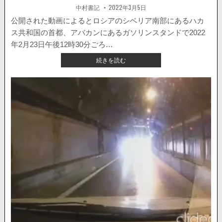
転
著
掲
中村書記
2022年3月5日
者:
載
す
日：
公開された動画によるとロシアのシベリア南部にあるハカ
る
ス共和国の首都、アバカンにあるガソリンスタンドで2022
様
子
年2月23日午後12時30分ごろ…
が
【海
続きを読む
撮
外
影
ニ
さ
ュ
れ
ー
る。
ス】
ト
ラ
ッ
ク
か
ら
車
を
守
ろ
う
と