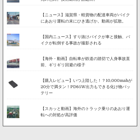
【ニュース】滋賀県・軽貨物の配達車両がバイク
にあおり運転の末にひき逃げか。動画が拡散。
【国内ニュース】すり抜けバイクが車と接触、バ
イクが転倒する事故が撮影される
【海外・動画】自転車が鉄道の踏切で人身事故直
前、ギリギリ回避の様子
【購入レビュー】いつ上陸した！？10,000mahが
20分で満タン！PD65W出力もできる化け物バッ
テリー
【スカッと動画】海外のトラック乗りのあおり運
転への対処が高評価