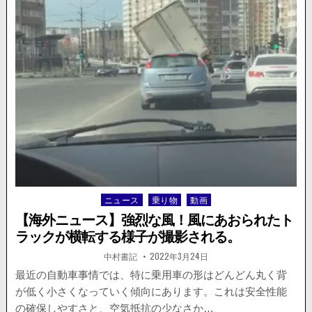
ロ
動
シ
画
ア・
が
ト
公
ラ
開。
ッ
ク
が
渋
滞
に
突
っ
込
み
ニュース
乗り物
動画
Posted
多
in
重
【海外ニュース】強烈な風！風にあおられたト
事
ラックが横転する様子が撮影される。
故。
9
著
掲
中村書記
2022年3月24日
者:
載
人
日：
最近の自動車事情では、特に乗用車の形はどんどん丸く背
負
が低く小さくなっていく傾向にあります。これは安全性能
傷、
1
の確保しやすさと、空気抵抗の少なさか…