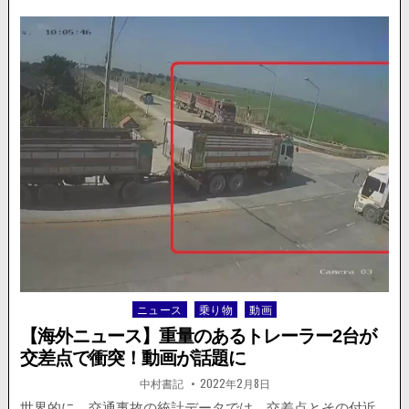
ラ
レ
コ】
転
倒
し
た
バ
イ
ク
ラ
イ
ダ
ー
が
後
続
車
ニュース
乗り物
動画
Posted
に
in
ひ
【海外ニュース】重量のあるトレーラー2台が
か
交差点で衝突！動画が話題に
れ
か
著
掲
中村書記
2022年2月8日
者:
載
け
日：
世界的に、交通事故の統計データでは、交差点とその付近