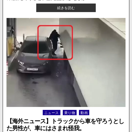
人
【海
続きを読む
死
外
亡。
ニ
ュ
ー
ス】
強
烈
な
風！
風
に
あ
お
ら
れ
た
ト
ラ
ニュース
乗り物
動画
Posted
ッ
in
ク
【海外ニュース】トラックから車を守ろうとし
が
た男性が、車にはさまれ怪我。
横