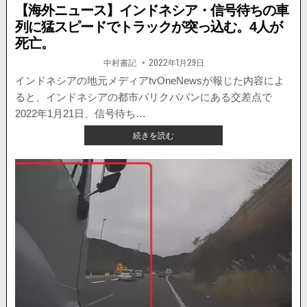
差
in
【海外ニュース】インドネシア・信号待ちの車
点
列に猛スピードでトラックが突っ込む。4人が
で
死亡。
衝
突！
著
掲
中村書記
2022年1月29日
動
者:
載
日：
インドネシアの地元メディアtvOneNewsが報じた内容によ
画
が
ると、インドネシアの都市バリクパパンにある交差点で
話
2022年1月21日、信号待ち…
題
【海
に
続きを読む
外
ニ
ュ
ー
ス】
イ
ン
ド
ネ
シ
ア・
信
号