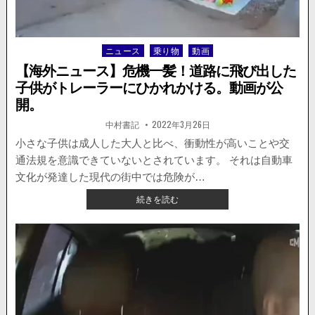
い
た
ト
ニュース
乗り物
動画
Posted
ラ
in
ッ
【海外ニュース】危機一髪！道路に飛び出した
ク
子供がトレーラーにひかれかける。動画が公
が
開。
電
線
著
掲
中村書記
2022年3月26日
者:
載
を
日：
小さな子供は成人した大人と比べ、衝動性が高いことや交
破
壊
通法規を意識できていないとされています。 それは自動車
す
文化が発達した現代の街中では危険が…
る。
【海
続きを読む
外
ニ
ュ
ー
ス】
危
機
一