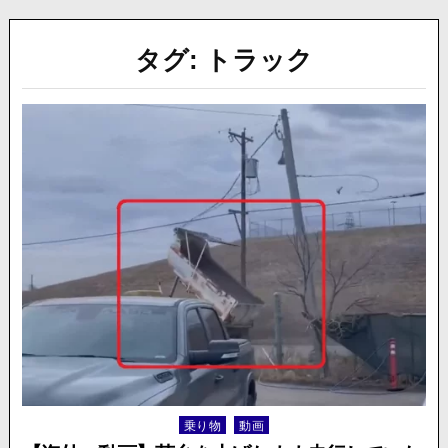
タグ:
トラック
乗り物
動画
Posted
in