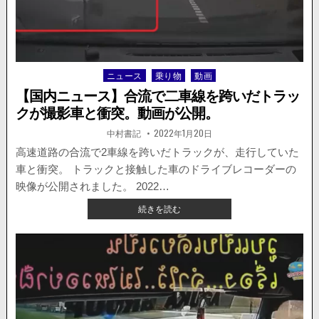
待
ち
の
車
列
ニュース
乗り物
動画
Posted
に
in
猛
【国内ニュース】合流で二車線を跨いだトラッ
ス
クが撮影車と衝突。動画が公開。
ピ
ー
著
掲
中村書記
2022年1月20日
者:
載
ド
日：
高速道路の合流で2車線を跨いだトラックが、走行していた
で
車と衝突。 トラックと接触した車のドライブレコーダーの
ト
ラ
映像が公開されました。 2022…
ッ
【国
続きを読む
ク
内
が
ニ
突
ュ
っ
ー
込
ス】
む。
合
4
流
人
で