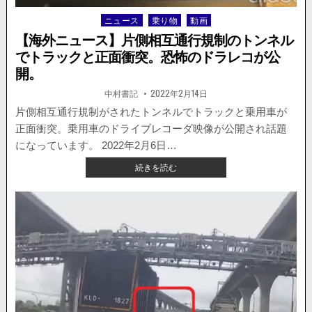
し
ニュース
乗り物
動画
Posted
た
in
男
【海外ニュース】片側相互通行規制のトンネル
性
でトラックと正面衝突。恐怖のドラレコが公
が、
開。
車
に
著
掲
中村書記
2022年2月14日
者:
載
は
日：
片側相互通行規制がされたトンネルでトラックと乗用車が
さ
ま
正面衝突。乗用車のドライブレコーダ映像が公開され話題
れ
になっています。 2022年2月6日…
怪
【海
続きを読む
我。
外
ニ
ュ
ー
ス】
片
側
相
互
通
行