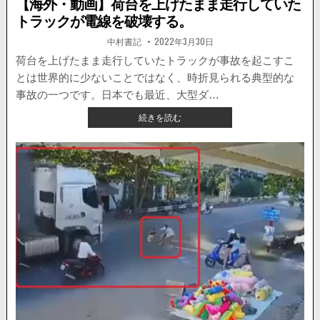
【海外・動画】荷台を上げたまま走行していた
トラックが電線を破壊する。
著
掲
中村書記
2022年3月30日
者:
載
日：
荷台を上げたまま走行していたトラックが事故を起こすこ
とは世界的に少ないことではなく、時折見られる典型的な
事故の一つです。日本でも最近、大型ダ…
【海
続きを読む
外・
動
画】
荷
台
を
上
げ
た
ま
ま
走
行
し
て