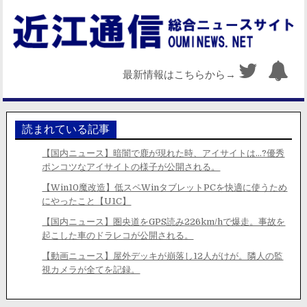
最新情報はこちらから→
読まれている記事
【国内ニュース】暗闇で鹿が現れた時、アイサイトは…?優秀
ポンコツなアイサイトの様子が公開される。
【Win10魔改造】低スペWinタブレットPCを快適に使うため
にやったこと【U1C】
【国内ニュース】圏央道をGPS読み226km/hで爆走。事故を
起こした車のドラレコが公開される。
【動画ニュース】屋外デッキが崩落し12人がけが。隣人の監
視カメラが全てを記録。