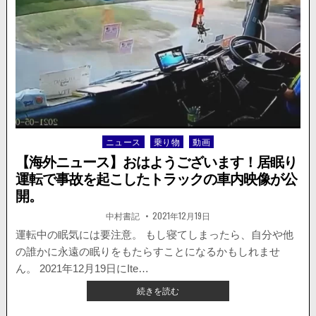
が
二
死
車
亡。
線
を
跨
い
だ
ト
ラ
ッ
ニュース
乗り物
動画
Posted
ク
in
が
【海外ニュース】おはようございます！居眠り
撮
運転で事故を起こしたトラックの車内映像が公
影
開。
車
と
著
掲
中村書記
2021年12月19日
者:
載
衝
日：
運転中の眠気には要注意。 もし寝てしまったら、自分や他
突。
動
の誰かに永遠の眠りをもたらすことになるかもしれませ
画
ん。 2021年12月19日にIte…
が
【海
続きを読む
公
外
開。