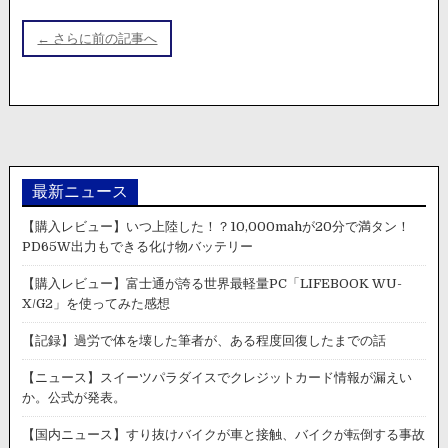
投
ニ
ュ
稿
ー
← さらに前の記事へ
ナ
ス】
お
ビ
は
ゲ
よ
う
ー
ご
シ
ざ
い
最新ニュース
ョ
ま
ン
【購入レビュー】いつ上陸した！？10,000mahが20分で満タン！
す！
PD65W出力もできる化け物バッテリー
居
眠
【購入レビュー】富士通が誇る世界最軽量PC「LIFEBOOK WU-
り
X/G2」を使ってみた感想
運
転
【記録】過労で体を壊した筆者が、ある程度回復したまでの話
で
事
【ニュース】スイーツパラダイスでクレジットカード情報が漏えい
故
か。公式が発表。
を
起
【国内ニュース】すり抜けバイクが車と接触、バイクが転倒する事故
こ