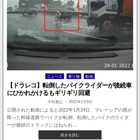
で
コ
ス
が
ピ
公
ン
開。
し
た
車
が、
ト
ラ
ッ
ク
と
ニュース
乗り物
動画
Posted
衝
in
突
【ドラレコ】転倒したバイクライダーが後続車
寸
にひかれかけるもギリギリ回避
前
で
著
掲
中村書記
2022年2月9日
者:
載
な
日：
公開された動画によると2022年1月24日、マレーシアの雨が
ん
降った幹線道路でバイクが転倒、転倒したバイクのライダ
と
か
ーが後続のトラックにはねられ…
回
【ド
続きを読む
避。