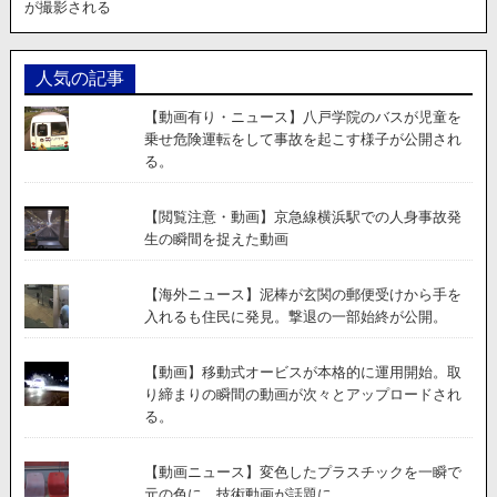
が撮影される
し
た
ト
ラ
人気の記事
ッ
ク
【動画有り・ニュース】八戸学院のバスが児童を
の
乗せ危険運転をして事故を起こす様子が公開され
車
る。
内
映
【閲覧注意・動画】京急線横浜駅での人身事故発
像
生の瞬間を捉えた動画
が
公
開。
【海外ニュース】泥棒が玄関の郵便受けから手を
入れるも住民に発見。撃退の一部始終が公開。
【動画】移動式オービスが本格的に運用開始。取
り締まりの瞬間の動画が次々とアップロードされ
る。
【動画ニュース】変色したプラスチックを一瞬で
元の色に。技術動画が話題に。