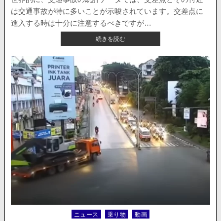
る
は交通事故が特に多いことが示唆されています。交差点に
も
ギ
進入する時は十分に注意するべきですが…
リ
【海
続きを読む
ギ
外
リ
ニ
回
ュ
避
ー
ス】
重
量
の
あ
る
ト
レ
ー
ラ
ー
2
台
が
ニュース
乗り物
動画
Posted
交