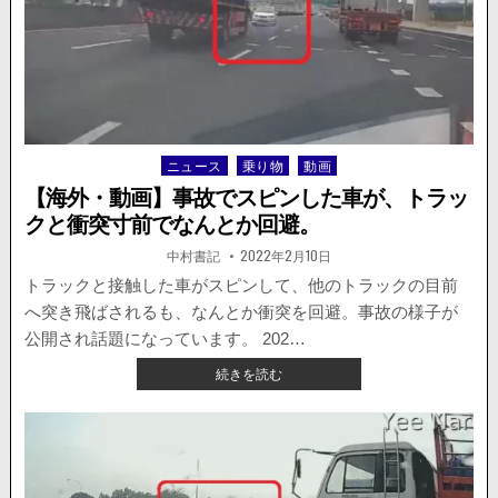
規
制
の
ト
ン
ネ
ル
ニュース
乗り物
動画
Posted
で
in
ト
【海外・動画】事故でスピンした車が、トラッ
ラ
クと衝突寸前でなんとか回避。
ッ
ク
著
掲
中村書記
2022年2月10日
者:
載
と
日：
トラックと接触した車がスピンして、他のトラックの目前
正
へ突き飛ばされるも、なんとか衝突を回避。事故の様子が
面
衝
公開され話題になっています。 202…
突。
【海
続きを読む
恐
外・
怖
動
の
画】
ド
事
ラ
故
レ