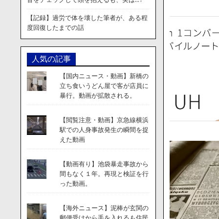
【記録】過労で体を壊した筆者が、ある程
度回復したまでの話
人気の記事
【国内ニュース・動画】新橋の
立ち食いうどん屋で客が店員に
暴行。動画が拡散される。
【閲覧注意・動画】京急線横浜
駅での人身事故発生の瞬間を捉
えた動画
【動画有り】池袋暴走事故から
間もなく１年。再現と検証を行
った動画。
【海外ニュース】泥棒が玄関の
郵便受けから手を入れるも住民