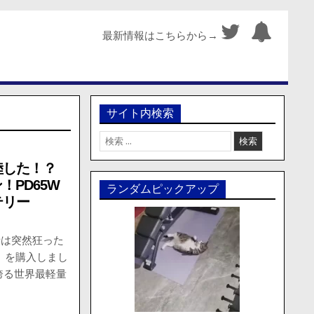
最新情報はこちらから→
サイト内検索
検
索:
陸した！？
ン！PD65W
ランダムピックアップ
テリー
者は突然狂った
」を購入しまし
誇る世界最軽量