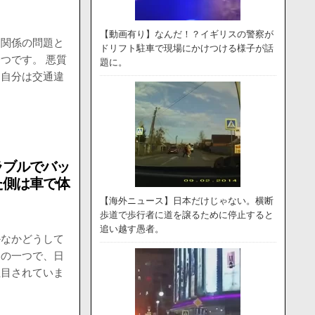
【動画有り】なんだ！？イギリスの警察が
通関係の問題と
ドリフト駐車で現場にかけつける様子が話
つです。 悪質
題に。
、自分は交通違
ラブルでバッ
た側は車で体
【海外ニュース】日本だけじゃない。横断
歩道で歩行者に道を譲るために停止すると
追い越す愚者。
かなかどうして
題の一つで、日
注目されていま