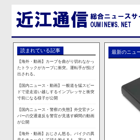
読まれている記事
最新のニュ
【海外・動画】カーブを曲がり切れなかっ
たトラックがカーブに衝突。運転手が投げ
出される。
【国内ニュース・動画】一般道を猛スピー
ドで逆走追い越しするインプレッサと衝突
寸前になる様子が公開
【国内ニュース・警察の失態】外交官ナン
バーの交通違反を警官が見逃す瞬間の動画
が公開
【海外・動画】おじさん怒る。バイクの異
音をチェックして頭を抱えるも、実は…?