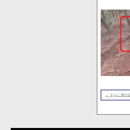
投
稿
← さらに前の
ナ
ビ
ゲ
ー