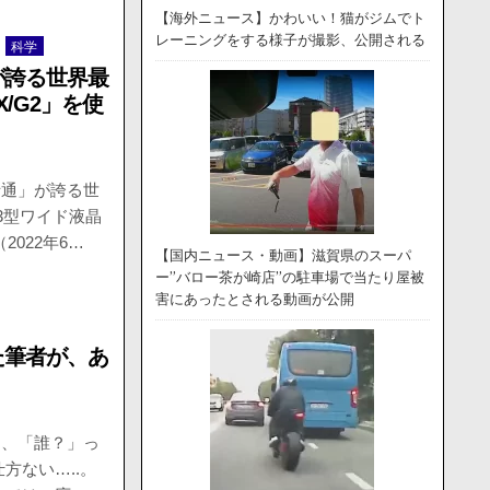
【海外ニュース】かわいい！猫がジムでト
レーニングをする様子が撮影、公開される
科学
が誇る世界最
-X/G2」を使
士通」が誇る世
.3型ワイド液晶
022年6…
【国内ニュース・動画】滋賀県のスーパ
ー”バロー茶が崎店”の駐車場で当たり屋被
害にあったとされる動画が公開
た筆者が、あ
え、「誰？」っ
方ない…..。