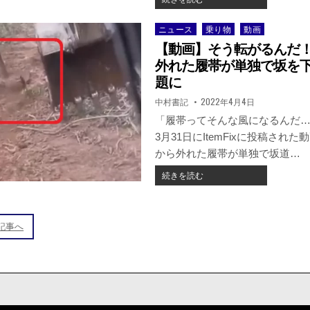
暴
た
ュ
走
車
ー
す
ニュース
乗り物
動画
Posted
の
ス】
る
in
【動画】そう転がるんだ
ド
ア
車
ア
メ
外れた履帯が単独で坂を
が
が
リ
題に
教
衝
カ・
習
著
掲
中村書記
2022年4月4日
突
瞬
車
者:
載
し
間
日：
「履帯ってそんな風になるんだ…..
に
て
的
衝
3月31日にItemFixに投稿され
事
な
突。
から外れた履帯が単独で坂道…
故。
豪
動
雪
画
【動
続きを読む
が
が
画】
発
公
そ
生
開。
う
し
転
記事へ
た
が
高
る
速
ん
道
だ！？
路
重
で
機