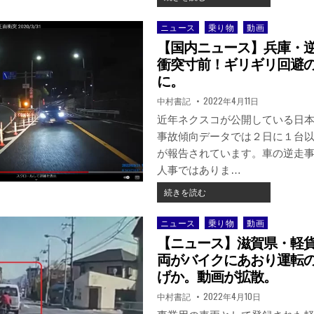
式
外
接
が
ニ
触、
ニュース
乗り物
動画
Posted
発
ュ
バ
in
表。
【国内ニュース】兵庫・
ー
イ
ス】
衝突寸前！ギリギリ回避
ク
交
に。
が
通
転
著
掲
中村書記
2022年4月11日
ト
倒
者:
載
ラ
日：
近年ネクスコが公開している日
す
ブ
る
事故傾向データでは２日に１台
ル
事
が報告されています。車の逆走
で
故
バ
人事ではありま…
が
ッ
撮
【国
続きを読む
ト
影
内
で
さ
ニ
車
ニュース
乗り物
動画
Posted
れ
ュ
を
in
る
【ニュース】滋賀県・軽
ー
殴
ス】
両がバイクにあおり運転
打、
兵
げか。動画が拡散。
殴
庫・
打
著
掲
中村書記
2022年4月10日
逆
さ
者:
載
走
日：