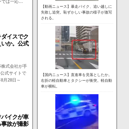
ーでは一応…
【動画ニュース】暴走バイク、追い越しに
失敗し追突。恥ずかしい事故の様子が激写
される。
ラダイスでク
えいか。公式
商事株式会社が手
の公式サイトで
【国内ニュース】直進車を見落としたか。
8月28日～
右折の軽自動車とタクシーが衝突。軽自動
車が横転。
けバイクが車
る事故が撮影