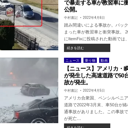
ス】
で暴走する車が教習車に
あ
歩
公開。
お
道
り
著
掲
中村書記
2022年4月6日
側
運
者:
載
か
日：
踏み間違いによる事故か。バッ
転
ら
の
まった車が教習車と衝突事故。 20
車
末
にItemFixに投稿された動画で
の
に
横
ひ
【海
続きを読む
を
き
外
通
逃
ニ
ニュース
乗り物
動画
Posted
過
げ
ュ
in
し
【ニュース】アメリカ・
か。
ー
よ
動
ス】
が発生した高速道路で50
う
画
踏
故が発生。
と
が
み
し
著
掲
中村書記
2022年4月5日
拡
間
者:
載
た
散。
違
日：
アメリカ合衆国、ペンシルベニ
自
い？
道路で2022年3月末、車50台が
転
バ
車
通事故がありました。この事故で
ッ
に、
ク
が死亡…
開
で
い
【ニ
続きを読む