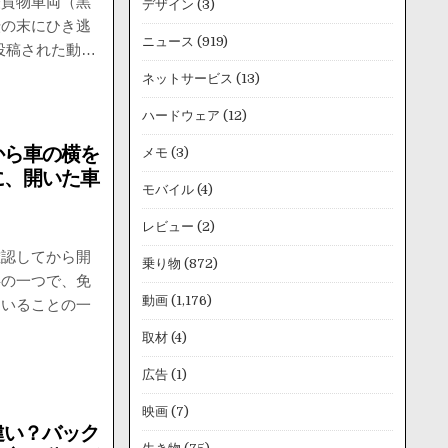
軽貨物車両（黒
デザイン
(3)
転の末にひき逃
ニュース
(919)
rに投稿された動…
ネットサービス
(13)
ハードウェア
(12)
から車の横を
メモ
(3)
に、開いた車
モバイル
(4)
レビュー
(2)
確認してから開
乗り物
(872)
事の一つで、免
動画
(1,176)
ていることの一
取材
(4)
広告
(1)
映画
(7)
違い？バック