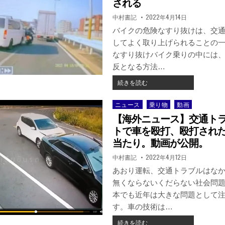
される
で
ツ
の
著
掲
中村書記
2022年4月14日
パ
話
者:
載
ラ
日：
バイクの危険なすり抜けは、交
ダ
してよく取り上げられることの一
イ
なすり抜けバイク乗りの中には
ス
で
反となる方法…
ク
【国
続きを読む
レ
内
ジ
ニ
ッ
ニュース
乗り物
動画
Posted
ュ
ト
in
【海外ニュース】交通ト
ー
カ
ス】
トで車を殴打、殴打され
ー
す
当たり。動画が公開。
ド
り
情
著
掲
中村書記
2022年4月12日
抜
報
者:
載
け
日：
あおり運転、交通トラブルはな
が
バ
漏
無くならないくだらない社会問
イ
え
本でも近年は大きな問題として
ク
い
が
す。車の技術は…
か。
車
公
【海
続きを読む
と