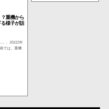
！？重機から
下る様子が話
」。20222年
た動画では、重機