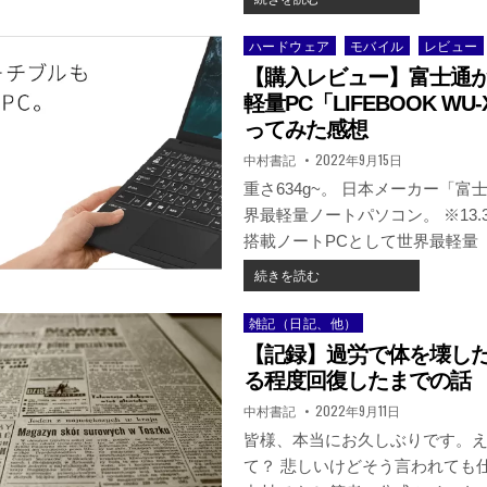
入
レ
ハードウェア
モバイル
レビュー
Posted
ビ
in
【購入レビュー】富士通
ュ
ー】
軽量PC「LIFEBOOK WU
い
ってみた感想
つ
著
掲
中村書記
2022年9月15日
上
者:
載
陸
日：
重さ634g~。 日本メーカー「富
し
界最軽量ノートパソコン。 ※13
た！？
搭載ノートPCとして世界最軽量（2
10,000MAH
が
【購
続きを読む
20
入
分
レ
雑記（日記、他）
で
Posted
ビ
満
in
【記録】過労で体を壊し
ュ
タ
ー】
る程度回復したまでの話
ン！
富
PD65W
著
掲
中村書記
2022年9月11日
士
者:
載
出
日：
通
皆様、本当にお久しぶりです。
力
が
も
て？ 悲しいけどそう言われても仕
誇
で