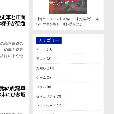
逆走車と正面
【海外ニュース】道路に出来た陥没穴に走
の様子が話題
行中の車が落下。運転手がけが。
カテゴリー
本の高速道路の
アート
(11)
以上の車の逆走
事故はいまや他
アニメ
(2)
お知らせ
(1)
ゲーム
(1)
コラム
(9)
貨物の配達車
の末にひき逃
セキュリティ
(9)
ソフトウェア
(7)