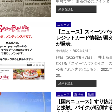
中村です！ 筆者の公式ツイッタ
る
き
世
【記
続きを読む
る
界
録】
化
最
過
け
軽
労
物
ニュース
Posted
量
で
バ
in
【ニュース】スイーツパ
PC「LIFEBOOK
体
ッ
WU-
を
レジットカード情報が漏
テ
X/G2」
壊
リ
が発表。
を
し
ー
使
著
掲
中村書記
2022年6月8日
た
者:
載
っ
筆
日：
昨日（2022年6月7日）、井上
て
者
掛ける「スイーツパラダイス」
み
が、
た
公表された内容によると、2021年
あ
感
る
20…
想
程
【ニ
続きを読む
度
ュ
回
ー
復
ニュース
乗り物
動画
Posted
ス】
し
in
【国内ニュース】すり抜
ス
た
イ
と接触、バイクが転倒す
ま
ー