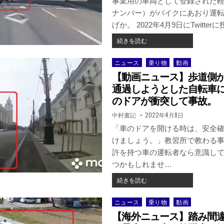
事業用の車両として登録された
れ
車
た
ナンバー）がバイクにあおり運
と
側
げか。 2022年4月9日にTwitte
正
は
面
車
【ニ
続きを読む
衝
で
ュ
突
体
ー
ニュース
乗り物
動画
Posted
寸
当
ス】
in
前！
【動画ニュース】歩道側
た
滋
ギ
り。
賀
通過しようとした自転車
リ
動
県・
のドアが衝突して事故。
ギ
画
軽
リ
著
掲
中村書記
2022年4月8日
が
貨
者:
載
回
公
物
日：
「車のドアを開ける時は、安全
避
開。
の
けましょう。」教習所で教わる
の
配
様
許を持つ車の運転者なら意識し
達
子
車
つかもしれませ…
が
両
話
【動
続きを読む
が
題
画
バ
に。
ニ
イ
ニュース
乗り物
動画
Posted
ュ
ク
in
【海外ニュース】踏み間
ー
に