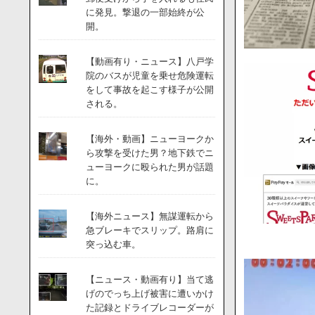
に発見。撃退の一部始終が公
開。
【動画有り・ニュース】八戸学
院のバスが児童を乗せ危険運転
をして事故を起こす様子が公開
される。
【海外・動画】ニューヨークか
ら攻撃を受けた男？地下鉄でニ
ューヨークに殴られた男が話題
に。
【海外ニュース】無謀運転から
急ブレーキでスリップ。路肩に
突っ込む車。
【ニュース・動画有り】当て逃
げのでっち上げ被害に遭いかけ
た記録とドライブレコーダーが