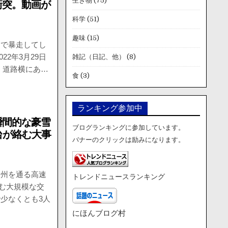
生き物
(75)
衝突。動画が
科学
(51)
趣味
(15)
クで暴走してし
22年3月29日
雑記（日記、他）
(8)
は、道路横にあ…
食
(3)
ランキング参加中
瞬間的な豪雪
ブログランキングに参加しています。
台が絡む大事
バナーのクリックは励みになります。
ア州を通る高速
トレンドニュースランキング
絡む大規模な交
少なくとも3人
にほんブログ村