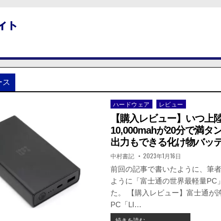
ース
ハードウェア
レビュー
Posted
in
【購入レビュー】いつ上
10,000mahが20分で満タ
出力もできる化け物バッ
著
掲
中村書記
2023年1月16日
者:
載
日：
前回の記事で書いたように、筆
ように「富士通の世界最軽量PC
た。 【購入レビュー】富士通が
PC「LI…
【購
続きを読む