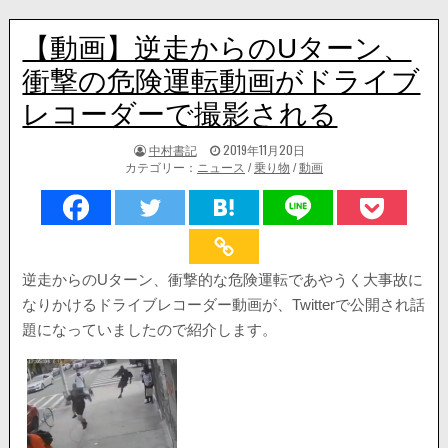
【動画】逆走からのUターン、
衝撃の危険運転動画がドライブ
レコーダーで撮影される
著
掲
中村書記
2019年11月20日
者:
載
カテゴリー：
ニュース
/
乗り物
/
動画
日：
逆走からのUターン、衝撃的な危険運転であやうく大事故に
なりかけるドライブレコーダー動画が、Twitterで公開され話
題になっていましたので紹介します。