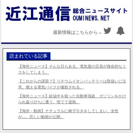
最新情報はこちらから→
読まれている記事
【海外ニュース】そんな日もある。電気屋の店員が致命的なミ
スをしてしまう。
【これからの課題？】リチウムイオンバッテリーは取扱いに注
意。燃える電気バイクが撮影される。
【海外ニュース】給油中を狙った自動車強盗、ガソリンをかけ
られ返り討ちに遭う。慌てて退散。
【海外・動画】ナチュラルに椅子引きをしてしまい、女性
が….。悲しい動画が公開。