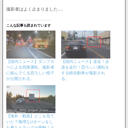
撮影者はよく止まりました….
こんな記事も読まれています
【国内ニュース】ダンプカ
【国内ニュース】逆走！歩
ーによる危険運転、撮影者
道を走行！恐ろしい運転を
に絡んでくる恐ろしい様子
する軽自動車が撮影され
が公開される。
る。
【海外・動画】どこを見て
いた？無理なUターンをし
た車とトラックが接触！ド