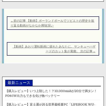
投
稿
←前の記事 【動画】ポーランドボールでソビエトの歴史を振
ナ
り返る動画がなかなか興味深い
ビ
ゲ
ー
【動画】あおり運転動画に疲れたあなたに。サンキューハザ
シ
ードのカット集が素敵。 次の記事→
ョ
ン
最新ニュース
【購入レビュー】いつ上陸した！？10,000mahが20分で満タン！
PD65W出力もできる化け物バッテリー
【購入レビュー】富士通が誇る世界最軽量PC「LIFEBOOK WU-