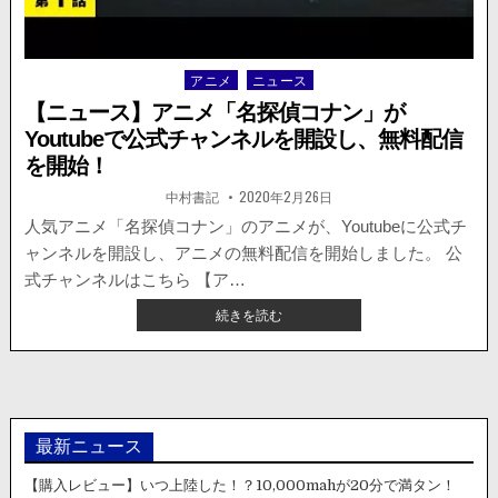
て
も
感
アニメ
ニュース
Posted
動
す
in
【ニュース】アニメ「名探偵コナン」が
る
Youtubeで公式チャンネルを開設し、無料配信
と
を開始！
話
題
著
掲
中村書記
2020年2月26日
に。
者:
載
日：
人気アニメ「名探偵コナン」のアニメが、Youtubeに公式チ
こ
れ
ャンネルを開設し、アニメの無料配信を開始しました。 公
は
式チャンネルはこちら 【ア…
エ
【ニ
モ
続きを読む
ュ
い。
ー
ス】
ア
ニ
メ
最新ニュース
「名
探
【購入レビュー】いつ上陸した！？10,000mahが20分で満タン！