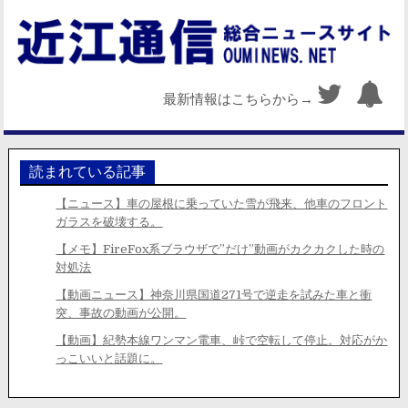
最新情報はこちらから→
読まれている記事
【ニュース】車の屋根に乗っていた雪が飛来、他車のフロント
ガラスを破壊する。
【メモ】FireFox系ブラウザで”だけ”動画がカクカクした時の
対処法
【動画ニュース】神奈川県国道271号で逆走を試みた車と衝
突、事故の動画が公開。
【動画】紀勢本線ワンマン電車、峠で空転して停止。対応がか
っこいいと話題に。