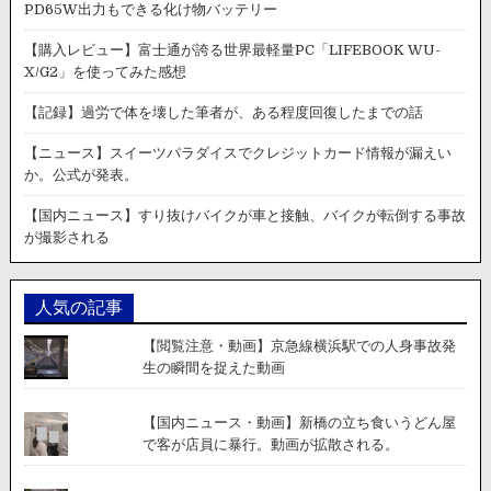
偵
PD65W出力もできる化け物バッテリー
コ
ナ
【購入レビュー】富士通が誇る世界最軽量PC「LIFEBOOK WU-
ン」
X/G2」を使ってみた感想
が
YOUTUBE
【記録】過労で体を壊した筆者が、ある程度回復したまでの話
で
公
【ニュース】スイーツパラダイスでクレジットカード情報が漏えい
式
か。公式が発表。
チ
ャ
【国内ニュース】すり抜けバイクが車と接触、バイクが転倒する事故
ン
が撮影される
ネ
ル
を
人気の記事
開
設
【閲覧注意・動画】京急線横浜駅での人身事故発
し、
生の瞬間を捉えた動画
無
料
配
【国内ニュース・動画】新橋の立ち食いうどん屋
信
で客が店員に暴行。動画が拡散される。
を
開