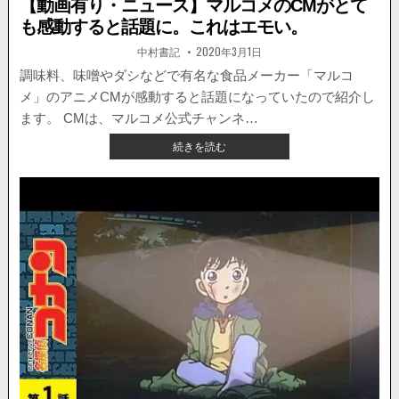
【動画有り・ニュース】マルコメのCMがとて
も感動すると話題に。これはエモい。
著
掲
中村書記
2020年3月1日
者:
載
日：
調味料、味噌やダシなどで有名な食品メーカー「マルコ
メ」のアニメCMが感動すると話題になっていたので紹介し
ます。 CMは、マルコメ公式チャンネ…
【動
続きを読む
画
有
り・
ニ
ュ
ー
ス】
マ
ル
コ
メ
の
CM
が
と