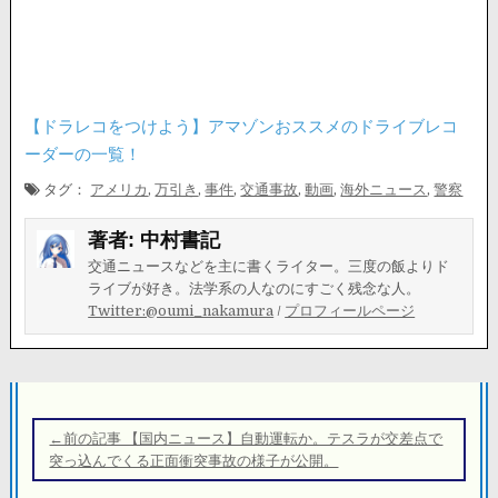
【ドラレコをつけよう】アマゾンおススメのドライブレコ
ーダーの一覧！
タグ：
アメリカ
,
万引き
,
事件
,
交通事故
,
動画
,
海外ニュース
,
警察
著者:
中村書記
交通ニュースなどを主に書くライター。三度の飯よりド
ライブが好き。法学系の人なのにすごく残念な人。
Twitter:@oumi_nakamura
/
プロフィールページ
投
稿
←前の記事 【国内ニュース】自動運転か。テスラが交差点で
ナ
突っ込んでくる正面衝突事故の様子が公開。
ビ