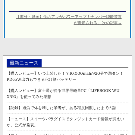
ゲ
ー
【海外・動画】例のアレがパワーアップ！ナンバー隠匿装置
シ
が撮影される。 次の記事→
ョ
ン
最新ニュース
【購入レビュー】いつ上陸した！？10,000mahが20分で満タン！
PD65W出力もできる化け物バッテリー
【購入レビュー】富士通が誇る世界最軽量PC「LIFEBOOK WU-
X/G2」を使ってみた感想
【記録】過労で体を壊した筆者が、ある程度回復したまでの話
【ニュース】スイーツパラダイスでクレジットカード情報が漏えい
か。公式が発表。