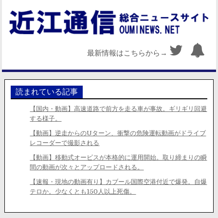
最新情報はこちらから→
読まれている記事
【国内・動画】高速道路で前方を走る車が事故。ギリギリ回避
する様子。
【動画】逆走からのUターン、衝撃の危険運転動画がドライブ
レコーダーで撮影される
【動画】移動式オービスが本格的に運用開始。取り締まりの瞬
間の動画が次々とアップロードされる。
【速報・現地の動画有り】カブール国際空港付近で爆発。自爆
テロか。少なくとも150人以上死傷。