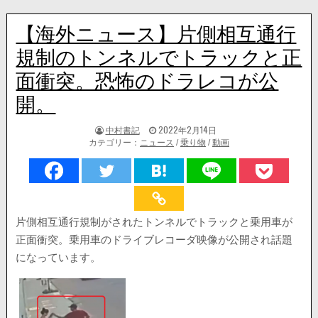
【海外ニュース】片側相互通行
規制のトンネルでトラックと正
面衝突。恐怖のドラレコが公
開。
著
掲
中村書記
2022年2月14日
者:
載
カテゴリー：
ニュース
/
乗り物
/
動画
日：
片側相互通行規制がされたトンネルでトラックと乗用車が
正面衝突。乗用車のドライブレコーダ映像が公開され話題
になっています。