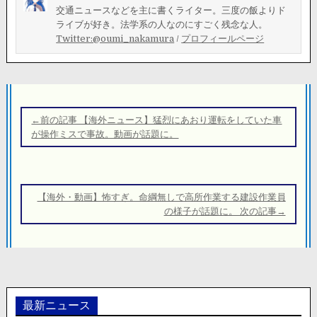
交通ニュースなどを主に書くライター。三度の飯よりド
ライブが好き。法学系の人なのにすごく残念な人。
Twitter:@oumi_nakamura
/
プロフィールページ
投
稿
←前の記事 【海外ニュース】猛烈にあおり運転をしていた車
ナ
が操作ミスで事故。動画が話題に。
ビ
ゲ
ー
【海外・動画】怖すぎ。命綱無しで高所作業する建設作業員
シ
の様子が話題に。 次の記事→
ョ
ン
最新ニュース