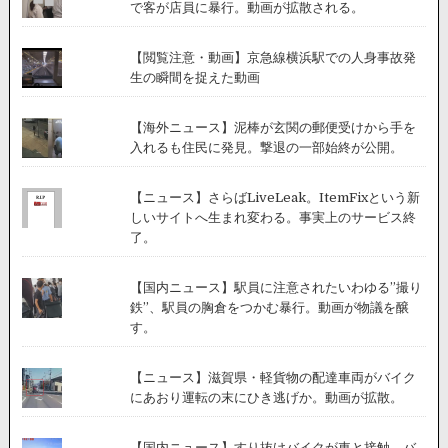
で客が店員に暴行。動画が拡散される。
【閲覧注意・動画】京急線横浜駅での人身事故発
生の瞬間を捉えた動画
【海外ニュース】泥棒が玄関の郵便受けから手を
入れるも住民に発見。撃退の一部始終が公開。
【ニュース】さらばLiveLeak。ItemFixという新
しいサイトへ生まれ変わる。事実上のサービス終
了。
【国内ニュース】駅員に注意されたいわゆる”撮り
鉄”、駅員の胸倉をつかむ暴行。動画が物議を醸
す。
【ニュース】滋賀県・軽貨物の配達車両がバイク
にあおり運転の末にひき逃げか。動画が拡散。
【国内ニュース】すり抜けバイクが車と接触、バ