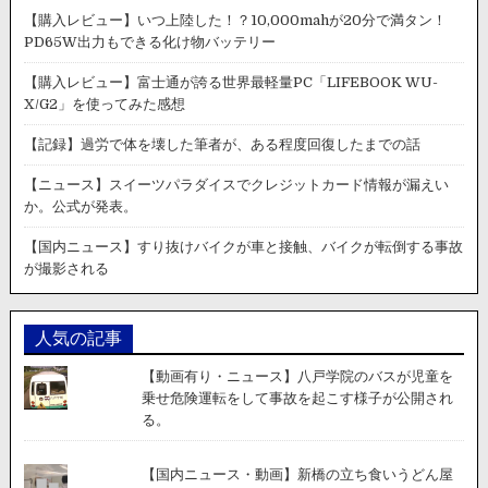
【購入レビュー】いつ上陸した！？10,000mahが20分で満タン！
PD65W出力もできる化け物バッテリー
【購入レビュー】富士通が誇る世界最軽量PC「LIFEBOOK WU-
X/G2」を使ってみた感想
【記録】過労で体を壊した筆者が、ある程度回復したまでの話
【ニュース】スイーツパラダイスでクレジットカード情報が漏えい
か。公式が発表。
【国内ニュース】すり抜けバイクが車と接触、バイクが転倒する事故
が撮影される
人気の記事
【動画有り・ニュース】八戸学院のバスが児童を
乗せ危険運転をして事故を起こす様子が公開され
る。
【国内ニュース・動画】新橋の立ち食いうどん屋