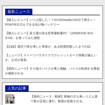
利】
ゆ
で
最新ニュース
卵
を
【購入レビュー】いつ上陸した！？10,000mahが20分で満タン！
半
PD65W出力もできる化け物バッテリー
熟
か
【購入レビュー】富士通が誇る世界最軽量PC「LIFEBOOK WU-
ら
X/G2」を使ってみた感想
固
ゆ
【記録】過労で体を壊した筆者が、ある程度回復したまでの話
で
ま
【ニュース】スイーツパラダイスでクレジットカード情報が漏えい
で
か。公式が発表。
ま
と
【国内ニュース】すり抜けバイクが車と接触、バイクが転倒する事故
め
が撮影される
た
記
事-1
人気の記事
分
毎
【国内ニュース・動画】新橋の立ち食いうどん屋
で客が店員に暴行。動画が拡散される。