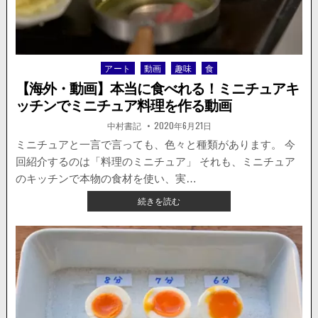
フ
ァ
ウ
ン
テ
アート
動画
趣味
食
Posted
ン
in
に
【海外・動画】本当に食べれる！ミニチュアキ
チ
ッチンでミニチュア料理を作る動画
ー
ズ
著
掲
中村書記
2020年6月21日
者:
載
を
日：
ミニチュアと一言で言っても、色々と種類があります。 今
入
回紹介するのは「料理のミニチュア」 それも、ミニチュア
れ
る
のキッチンで本物の食材を使い、実…
と
【海
続きを読む
ど
外・
う
動
な
画】
る？
本
→
当
大
に
失
食
敗
べ
し