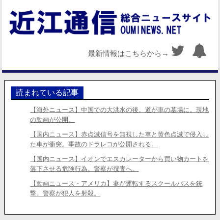
最新情報はこちらから→
読まれている記事
【海外ニュース】中国での大洪水の後。道が車の墓場に。現地
の動画が公開。
【国内ニュース】赤点滅信号を無視した車と黄色点滅で侵入し
た車が衝突。事故のドラレコが公開される。
【国内ニュース】イオンでエスカレーターから買い物カートを
落下させる危険行為。警察が捜査へ。
【動画ニュース・アメリカ】妻が運転するスクールバスを銃
撃。警察が犯人を射殺。