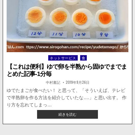
れ
て
る！
大
ミ
変
ニ
な
チ
こ
ュ
と
ア
に
キ
な
ッ
る
チ
動
ネットサービス
食
Posted
ン
画
in
で
【これは便利】ゆで卵を半熟から固ゆでまでま
ミ
とめた記事-1分毎
ニ
チ
著
掲
中村書記
2019年9月26日
者:
載
ュ
日：
ゆでたまごが食べたい！ と思って、「そういえば、テレビ
ア
で半熟卵を作る方法を紹介していたな….」と思い出す。 作
料
理
り方を忘れてしまっ…
を
【こ
続きを読む
作
れ
る
は
動
便
画