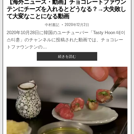
【海外ニュース・動画】チョコレートファウン
テンにチーズを入れるとどうなる？→大失敗し
て大変なことになる動画
著
掲
中村書記
2020年12月2日
者:
載
日：
2020年10月28日に韓国のユーチューバー「Tasty Hoon 테이
스티훈」のチャンネルに投稿された動画では、チョコレー
トファウンテンの…
【海
続きを読む
外
ニ
ュ
ー
ス・
動
画】
チ
ョ
コ
レ
ー
ト