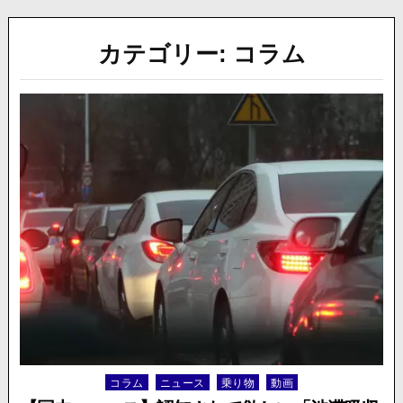
カテゴリー:
コラム
コラム
ニュース
乗り物
動画
Posted
in