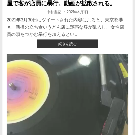
屋で客が店員に暴行。動画が拡散される。
ク
と
著
掲
中村書記
2021年4月1日
者:
載
接
日：
2021年3月30日にツイートされた内容によると、東京都港
触
区、新橋の立ち食いうどん店に迷惑な客が乱入し、女性店
事
故
員の頭をつかむ暴行を加えるとい…
を
【国
続きを読む
起
内
こ
ニ
す
ュ
車
ー
の
ス・
様
動
子
画】
が
新
公
橋
開。
の
立
ち
食
い
う
ど