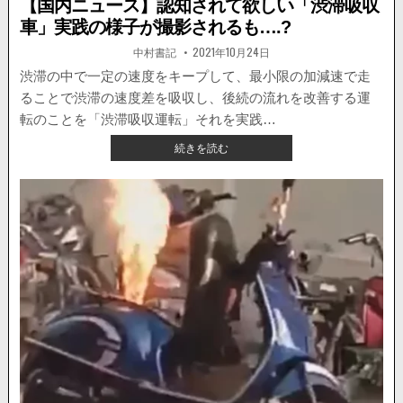
【国内ニュース】認知されて欲しい「渋滞吸収
車」実践の様子が撮影されるも….?
著
掲
中村書記
2021年10月24日
者:
載
日：
渋滞の中で一定の速度をキープして、最小限の加減速で走
ることで渋滞の速度差を吸収し、後続の流れを改善する運
転のことを「渋滞吸収運転」それを実践…
【国
続きを読む
内
ニ
ュ
ー
ス】
認
知
さ
れ
て
欲
し
い
「渋
滞