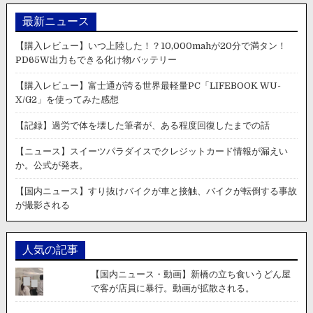
優
る
先
最新ニュース
こ
を
と
守
【購入レビュー】いつ上陸した！？10,000mahが20分で満タン！
が
っ
PD65W出力もできる化け物バッテリー
イ
て
メ
追
【購入レビュー】富士通が誇る世界最軽量PC「LIFEBOOK WU-
ー
突
X/G2」を使ってみた感想
ジ
さ
と
れ
【記録】過労で体を壊した筆者が、ある程度回復したまでの話
し
た
て
車
【ニュース】スイーツパラダイスでクレジットカード情報が漏えい
繋
の
か。公式が発表。
が
ド
ら
ラ
【国内ニュース】すり抜けバイクが車と接触、バイクが転倒する事故
な
イ
が撮影される
い
ブ
の
レ
ね。」
コ
人気の記事
ー
ダ
【国内ニュース・動画】新橋の立ち食いうどん屋
ー
で客が店員に暴行。動画が拡散される。