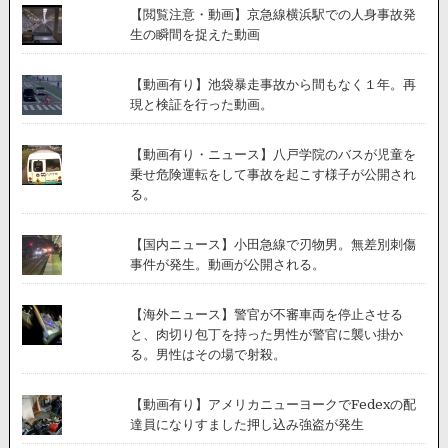
【閲覧注意・動画】京急線横浜駅での人身事故発
生の瞬間を捉えた動画
【動画有り】池袋暴走事故から間もなく１年。再
現と検証を行った動画。
【動画有り・ニュース】八戸学院のバスが児童を
乗せ危険運転をして事故を起こす様子が公開され
る。
【国内ニュース】小田急線で刃物男。無差別刺傷
事件が発生。動画が公開される。
【海外ニュース】警官が不審車両を停止させる
と、肉切り包丁を持った男性が警官に襲い掛か
る。男性はその場で射殺。
【動画有り】アメリカニューヨークでFedexの配
達員になりすました押し込み強盗が発生