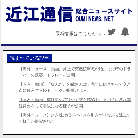
最新情報はこちらから→
読まれている記事
【海外ニュース・動画】路上で突然銃撃戦が始まった時のドラ
イバーの反応。ドラレコが公開。
【国内・動画】「なんだこの爺さんは」完全に信号無視で交差
点に侵入する軽トラックが撮影される。
【国内・動画】車線変更時は必ず安全確認を。不用意に急な車
線変更をして事故になる様子が公開。
【海外ニュース】ひき逃げ犯がバイクを引きずりながら逃走す
る様子が撮影される