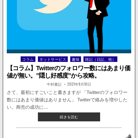
ウ
ム
イ
オ
ン
バ
ッ
テ
リ
ー
コラム
ネットサービス
趣味
雑記（日記、他）
Posted
は
in
取
【コラム】Twitterのフォロワー数にはあまり価
扱
値が無い。”隠し好感度”から攻略。
い
に
著
掲
中村書記
2021年9月10日
者:
載
注
日：
さて、最初にすごいこと書きますが 「Twitterのフォロワー
意。
数にはあまり価値はありません」 Twitterで絡みを増やした
燃
え
い。商売の成功に…
る
【コ
続きを読む
電
ラ
気
ム】
バ
TWITTER
イ