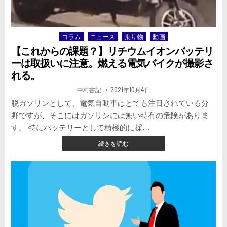
吸
収
車」
コラム
ニュース
乗り物
動画
Posted
実
in
践
【これからの課題？】リチウムイオンバッテリ
の
ーは取扱いに注意。燃える電気バイクが撮影さ
様
れる。
子
が
著
掲
中村書記
2021年10月4日
者:
載
撮
日：
脱ガソリンとして、電気自動車はとても注目されている分
影
さ
野ですが、そこにはガソリンには無い特有の危険がありま
れ
す。 特にバッテリーとして積極的に採…
る
【こ
続きを読む
も….?
れ
か
ら
の
課
題？】
リ
チ