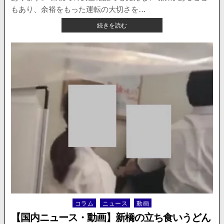
もあり、余裕をもった運転の大切さを…
【動
続きを読む
画
で
考
え
る】
ト
ラ
ッ
ク
の
死
角？
車
線
変
更
し
た
コラム
ニュース
動画
Posted
ト
in
ラ
【国内ニュース・動画】新橋の立ち食いうどん
ッ