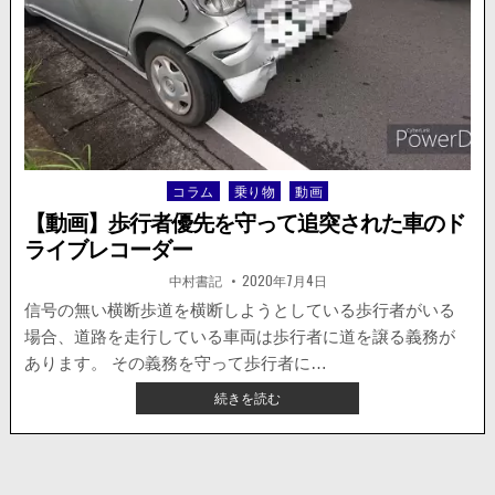
コ
ー
ド
屋
さ
ん
の
カ
ル
コラム
乗り物
動画
Posted
チ
in
ャ
【動画】歩行者優先を守って追突された車のド
ー
ライブレコーダー
シ
ョ
著
掲
中村書記
2020年7月4日
者:
載
ッ
日：
信号の無い横断歩道を横断しようとしている歩行者がいる
ク
場合、道路を走行している車両は歩行者に道を譲る義務が
「回
る
あります。 その義務を守って歩行者に…
こ
【動
続きを読む
と
画】
と
歩
音
行
が
者
鳴