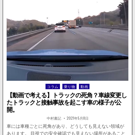
の
ク
フ
が
ォ
撮
ロ
影
ワ
さ
ー
れ
数
る。
に
は
あ
ま
り
価
値
が
コラム
乗り物
動画
Posted
無
い。”隠
in
【動画で考える】トラックの死角？車線変更し
し
たトラックと接触事故を起こす車の様子が公
好
開。
感
度”か
著
掲
中村書記
2021年5月8日
ら
者:
載
日：
車には車種ごとに死角があり、どうしても見えない領域が
攻
略。
あります。 目視での安全確認でも見えない場所があること