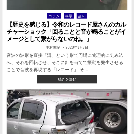
ん
屋
コラム
科学
趣味
Posted
で
in
客
【歴史を感じる】令和のレコード屋さんのカル
が
チャーショック「回ることと音が鳴ることがイ
店
メージとして繋がらないのね。」
員
に
著
掲
中村書記
2020年8月7日
者:
載
暴
日：
音波の波形を直接「溝」という形で円場に物理的に刻み込
行。
動
み、それを回転させ、そこに針を当てて振動を発生させる
画
ことで音波を再現する「レコード」 そ…
が
【歴
続きを読む
拡
史
散
を
さ
感
れ
じ
る。
る】
令
和
の
レ