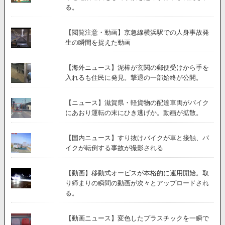
る。
【閲覧注意・動画】京急線横浜駅での人身事故発
生の瞬間を捉えた動画
【海外ニュース】泥棒が玄関の郵便受けから手を
入れるも住民に発見。撃退の一部始終が公開。
【ニュース】滋賀県・軽貨物の配達車両がバイク
にあおり運転の末にひき逃げか。動画が拡散。
【国内ニュース】すり抜けバイクが車と接触、バ
イクが転倒する事故が撮影される
【動画】移動式オービスが本格的に運用開始。取
り締まりの瞬間の動画が次々とアップロードされ
る。
【動画ニュース】変色したプラスチックを一瞬で