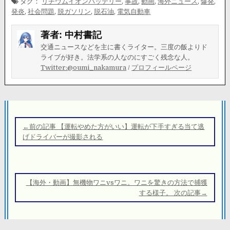
タグ：
リチウムイオンバッテリー
,
事故
,
動画
,
海外ニュース
,
爆発
,
発炎
,
社会問題
,
脱ガソリン
,
脱石油
,
電気自動車
著者:
中村書記
交通ニュースなどを主に書くライター。三度の飯よりド
ライブが好き。法学系の人なのにすごく残念な人。
Twitter:@oumi_nakamura
/
プロフィールページ
投
稿
←前の記事 【運転やめた方がいい】運転が下手すぎる当て逃
ナ
げドライバーが撮影される
ビ
ゲ
ー
【海外・動画】無機物ワニvsワニ。ワニを驚きの方法で捕獲
シ
する様子。 次の記事→
ョ
ン