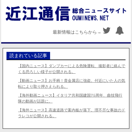
最新情報はこちらから→
読まれている記事
【国内ニュース】ダンプカーによる危険運転、撮影者に絡んで
くる恐ろしい様子が公開される。
【動画ニュース】お手柄！貴金属店に強盗。付近にいた人の気
転により取り押さえられる。
【海外動画ニュース】イタリア共和国建国75周年、曲技飛行
隊の動画が話題に。
【海外ニュース】高速道路で案内板が落下。理不尽な事故のド
ラレコが公開される。