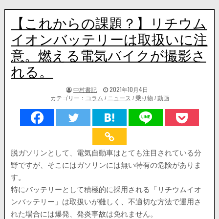
【これからの課題？】リチウム
イオンバッテリーは取扱いに注
意。燃える電気バイクが撮影さ
れる。
著
掲
中村書記
2021年10月4日
者:
載
カテゴリー：
コラム
/
ニュース
/
乗り物
/
動画
日：
脱ガソリンとして、電気自動車はとても注目されている分
野ですが、そこにはガソリンには無い特有の危険がありま
す。
特にバッテリーとして積極的に採用される「リチウムイオ
ンバッテリー」は取扱いが難しく、不適切な方法で運用さ
れた場合には爆発、発炎事故は免れません。