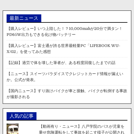
最新ニュース
【購入レビュー】いつ上陸した！？10,000mahが20分で満タン！
PD65W出力もできる化け物バッテリー
【購入レビュー】富士通が誇る世界最軽量PC「LIFEBOOK WU-
X/G2」を使ってみた感想
【記録】過労で体を壊した筆者が、ある程度回復したまでの話
【ニュース】スイーツパラダイスでクレジットカード情報が漏えい
か。公式が発表。
【国内ニュース】すり抜けバイクが車と接触、バイクが転倒する事故
が撮影される
人気の記事
【動画有り・ニュース】八戸学院のバスが児童を
乗せ危険運転をして事故を起こす様子が公開され