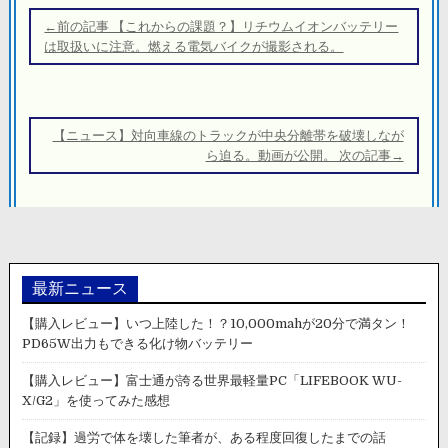
稿
←前の記事 【これからの課題？】リチウムイオンバッテリー
ナ
は取扱いに注意。燃える電気バイクが撮影される。
ビ
ゲ
ー
【ニュース】対向車線のトラックが中央分離帯を破壊しなが
シ
ら迫る。動画が公開。 次の記事→
ョ
ン
最新ニュース
【購入レビュー】いつ上陸した！？10,000mahが20分で満タン！
PD65W出力もできる化け物バッテリー
【購入レビュー】富士通が誇る世界最軽量PC「LIFEBOOK WU-
X/G2」を使ってみた感想
【記録】過労で体を壊した筆者が、ある程度回復したまでの話