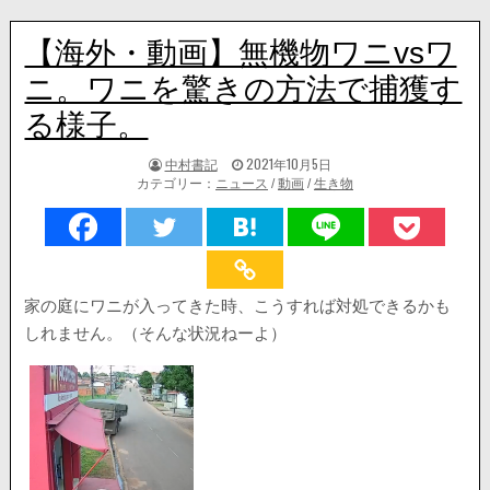
【海外・動画】無機物ワニvsワ
ニ。ワニを驚きの方法で捕獲す
る様子。
著
掲
中村書記
2021年10月5日
者:
載
カテゴリー：
ニュース
/
動画
/
生き物
日：
家の庭にワニが入ってきた時、こうすれば対処できるかも
しれません。（そんな状況ねーよ）