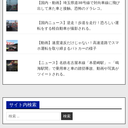
【国内・動画】埼玉県道38号線で対向車線に飛び
出して来た車と接触。恐怖のドラレコ。
【国内ニュース】逆走！歩道を走行！恐ろしい運
転をする軽自動車が撮影される。
【動画】速度違反だけじゃない！高速道路でスマ
ホ運転を取り締まるパトカーの様子
【ニュース】名鉄名古屋本線「本星崎駅」～「鳴
海駅間」で乗用車と車の踏切事故、動画や写真が
ツイートされる。
サイト内検索
検
索: