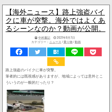
【海外ニュース】路上強盗バイ
クに車が突撃。海外ではよくあ
るシーンなのか？動画が公開。
著
掲
中村書記
2021年9月7日
者:
載
カテゴリー：
ニュース
/
乗り物
/
動画
日：
路上強盗のバイクに車が突撃。
筆者的には既視感がありますが、地域によっては意外とこ
ういうのが一般的だったり？