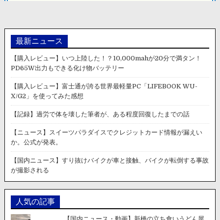
ン
最新ニュース
【購入レビュー】いつ上陸した！？10,000mahが20分で満タン！
PD65W出力もできる化け物バッテリー
【購入レビュー】富士通が誇る世界最軽量PC「LIFEBOOK WU-
X/G2」を使ってみた感想
【記録】過労で体を壊した筆者が、ある程度回復したまでの話
【ニュース】スイーツパラダイスでクレジットカード情報が漏えい
か。公式が発表。
【国内ニュース】すり抜けバイクが車と接触、バイクが転倒する事故
が撮影される
人気の記事
【国内ニュース・動画】新橋の立ち食いうどん屋