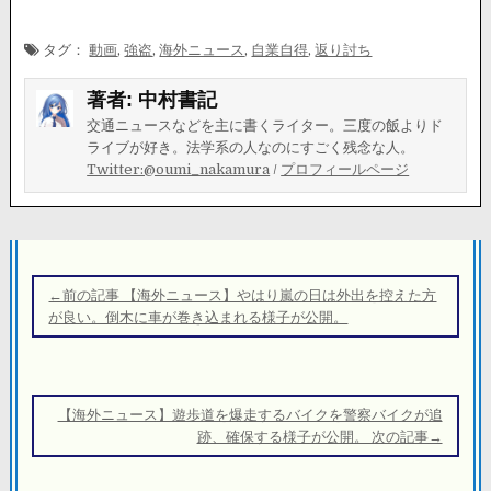
タグ：
動画
,
強盗
,
海外ニュース
,
自業自得
,
返り討ち
著者:
中村書記
交通ニュースなどを主に書くライター。三度の飯よりド
ライブが好き。法学系の人なのにすごく残念な人。
Twitter:@oumi_nakamura
/
プロフィールページ
投
稿
←前の記事 【海外ニュース】やはり嵐の日は外出を控えた方
ナ
が良い。倒木に車が巻き込まれる様子が公開。
ビ
ゲ
ー
【海外ニュース】遊歩道を爆走するバイクを警察バイクが追
シ
跡、確保する様子が公開。 次の記事→
ョ