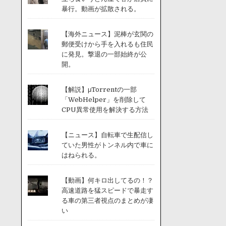
暴行。動画が拡散される。
【海外ニュース】泥棒が玄関の
郵便受けから手を入れるも住民
に発見。撃退の一部始終が公
開。
【解説】μTorrentの一部
「WebHelper」を削除して
CPU異常使用を解決する方法
【ニュース】自転車で生配信し
ていた男性がトンネル内で車に
はねられる。
【動画】何キロ出してるの！？
高速道路を猛スピードで暴走す
る車の第三者視点のまとめが凄
い