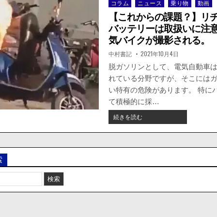
コラム
ニュース
乗り物
動画
Posted
in
【これからの課題？】リ
バッテリーは取扱いに注
気バイクが撮影される。
著
掲
中村書記
2021年10月4日
者:
載
日：
脱ガソリンとして、電気自動車
れている分野ですが、そこには
い特有の危険があります。 特に
て積極的に採…
【こ
続きを読む
れ
か
ら
の
索
課
題？】
リ
チ
ウ
ム