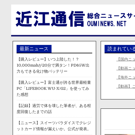
最新ニュース
読まれてい
【購入レビュー】いつ上陸した！？
【国内ニ
10,000mahが20分で満タン！PD65W出
【動画ニ
力もできる化け物バッテリー
【海外ニ
【購入レビュー】富士通が誇る世界最軽量
【動画】
PC「LIFEBOOK WU-X/G2」を使ってみ
た感想
【記録】過労で体を壊した筆者が、ある程
度回復したまでの話
【ニュース】スイーツパラダイスでクレジ
ットカード情報が漏えいか。公式が発表。