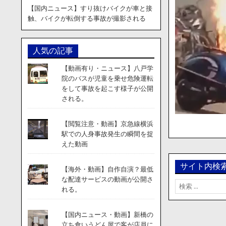
【国内ニュース】すり抜けバイクが車と接
触、バイクが転倒する事故が撮影される
人気の記事
【動画有り・ニュース】八戸学
院のバスが児童を乗せ危険運転
をして事故を起こす様子が公開
される。
【閲覧注意・動画】京急線横浜
駅での人身事故発生の瞬間を捉
えた動画
サイト内検
【海外・動画】自作自演？最低
な配達サービスの動画が公開さ
検
れる。
索:
【国内ニュース・動画】新橋の
立ち食いうどん屋で客が店員に