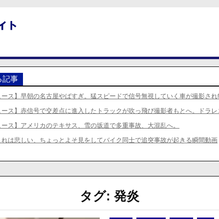
る記事
ュース】早朝の名古屋やばすぎ。猛スピードで信号無視していく車が撮影され
ュース】赤信号で交差点に進入したトラックが吹っ飛び撮影者もとへ。ドラレ
ュース】アメリカのテキサス、雪の坂道で多重事故、大混乱へ。
これは悲しい、ちょっとよそ見をしてバイク同士で追突事故が起きる瞬間動画
タグ:
発炎