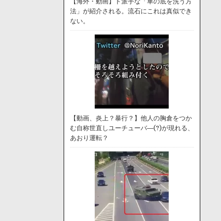
【海外・動画】ド派手な「車の底を洗う方
法」が紹介される。流石にこれは真似でき
ない。
【動画、炎上？暴行？】他人の胸倉をつか
む自称世直しユーチューバ―(?)が現れる、
あおり運転？