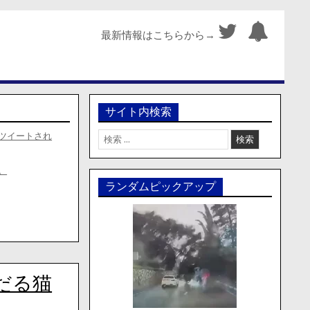
最新情報はこちらから→
サイト内検索
検
ツイートされ
索:
。
ランダムピックアップ
だる猫