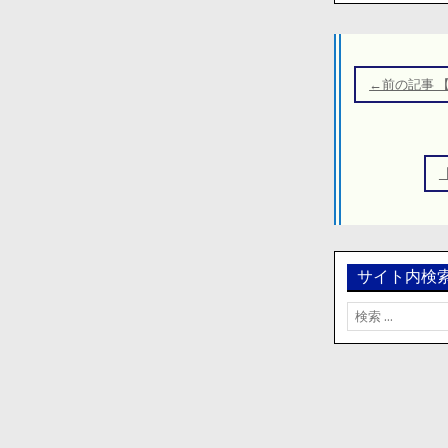
投
稿
←前の記事 
ナ
ビ
ゲ
ー
シ
ョ
ン
サイト内検
検
索: