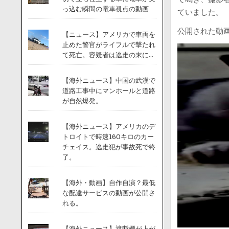
っ込む瞬間の電車視点の動画
ていました。
公開された動
【ニュース】アメリカで車両を
止めた警官がライフルで撃たれ
て死亡。容疑者は逃走の末に...
【海外ニュース】中国の武漢で
道路工事中にマンホールと道路
が自然爆発。
【海外ニュース】アメリカのデ
トロイトで時速160キロのカー
チェイス。逃走犯が事故死で終
了。
【海外・動画】自作自演？最低
な配達サービスの動画が公開さ
れる。
【海外ニュース】遮断機が上が