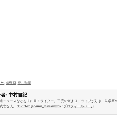
海外
,
猫動画
,
癒し動画
著者:
中村書記
通ニュースなどを主に書くライター。三度の飯よりドライブが好き。法学系
残念な人。
Twitter:@oumi_nakamura
/
プロフィールページ