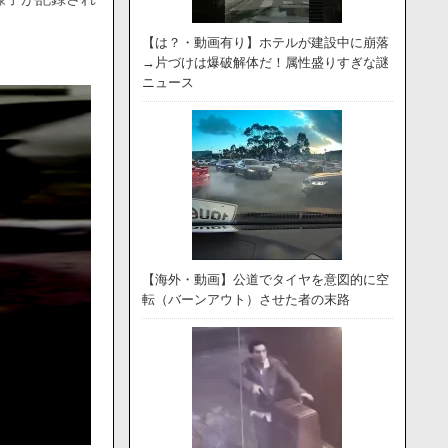
【は？・動画有り】ホテルが建設中に崩落
→片づけは爆破解体だ！属性盛りすぎな謎
ニュース
【海外・動画】公道でタイヤを意図的に空
転（バーンアウト）させた者の末路