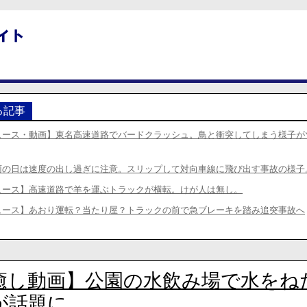
る記事
ュース・動画】東名高速道路でバードクラッシュ。鳥と衝突してしまう様子が
雨の日は速度の出し過ぎに注意。スリップして対向車線に飛び出す事故の様子
ュース】高速道路で羊を運ぶトラックが横転。けが人は無し。
ュース】あおり運転？当たり屋？トラックの前で急ブレーキを踏み追突事故へ
癒し動画】公園の水飲み場で水をね
が話題に