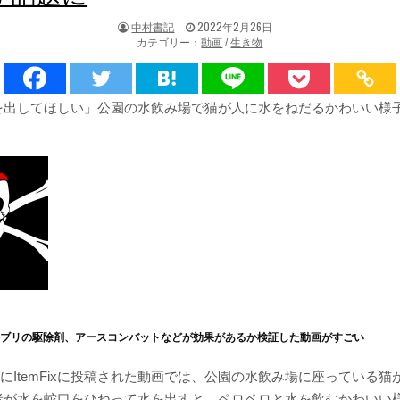
著
掲
中村書記
2022年2月26日
者:
載
カテゴリー：
動画
/
生き物
日：
を出してほしい」公園の水飲み場で猫が人に水をねだるかわいい様
キブリの駆除剤、アースコンバットなどが効果があるか検証した動画がすごい
20日にItemFixに投稿された動画では、公園の水飲み場に座っている
者が水を蛇口をひねって水を出すと、ペロペロと水を飲むかわいい