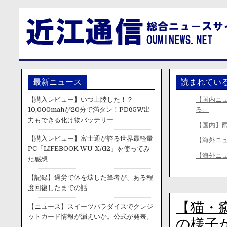
最新ニュース
読まれてい
【購入レビュー】いつ上陸した！？
【国内ニ
10,000mahが20分で満タン！PD65W出
る。
力もできる化け物バッテリー
【国内】
【購入レビュー】富士通が誇る世界最軽量
【海外ニ
PC「LIFEBOOK WU-X/G2」を使ってみ
【海外ニ
た感想
【記録】過労で体を壊した筆者が、ある程
度回復したまでの話
【猫・
【ニュース】スイーツパラダイスでクレジ
ットカード情報が漏えいか。公式が発表。
の様子