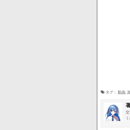
タグ：
動画
,
交
く