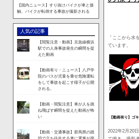
【国内ニュース】すり抜けバイクが車と接
触、バイクが転倒する事故が撮影される
人気の記事
「ここから水
【閲覧注意・動画】京急線横浜
ています。
駅での人身事故発生の瞬間を捉
えた動画
【動画有り・ニュース】八戸学
院のバスが児童を乗せ危険運転
をして事故を起こす様子が公開
される。
【動画・閲覧注意】車が人を跳
ね飛ばす瞬間を捉えた動画が怖
い
【動画有り】ゴ
2022年2月
【動画・交通事故】群馬県の踏
て鳴き、撮影
切で立ち往生する車に電車が突