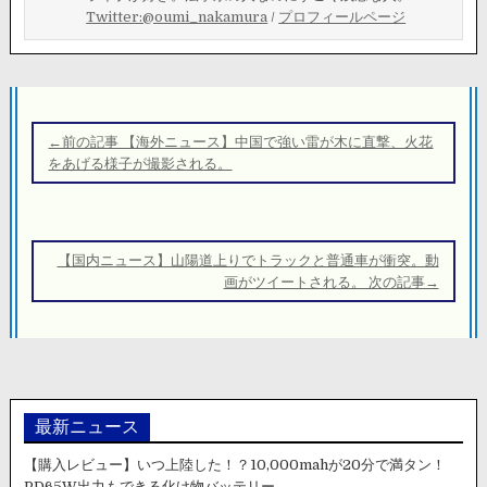
Twitter:@oumi_nakamura
/
プロフィールページ
投
稿
←前の記事 【海外ニュース】中国で強い雷が木に直撃、火花
ナ
をあげる様子が撮影される。
ビ
ゲ
ー
【国内ニュース】山陽道上りでトラックと普通車が衝突。動
シ
画がツイートされる。 次の記事→
ョ
ン
最新ニュース
【購入レビュー】いつ上陸した！？10,000mahが20分で満タン！
PD65W出力もできる化け物バッテリー