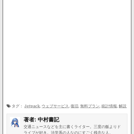
タグ：
Jetpack
,
ウェブサービス
,
復旧
,
無料プラン
,
統計情報
,
解説
著者:
中村書記
交通ニュースなどを主に書くライター。三度の飯よりド
ライブが好き。法学系の人なのにすごく残念な人。