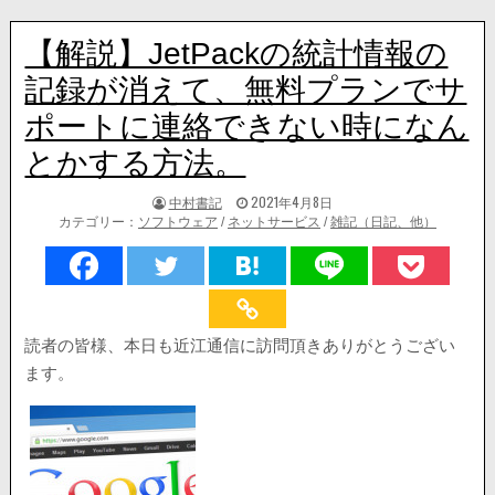
【解説】JetPackの統計情報の
記録が消えて、無料プランでサ
ポートに連絡できない時になん
とかする方法。
著
掲
中村書記
2021年4月8日
者:
載
カテゴリー：
ソフトウェア
/
ネットサービス
/
雑記（日記、他）
日：
読者の皆様、本日も近江通信に訪問頂きありがとうござい
ます。