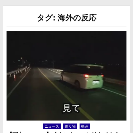
タグ:
海外の反応
ニュース
乗り物
動画
Posted
in