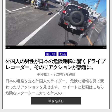
ITEMFIX
と
い
う
新
し
い
サ
イ
ト
へ
乗り物
動画
Posted
生
ま
in
外国人の男性が日本の危険運転に驚くドライブ
れ
レコーダー、そのリアクションが話題に。
変
わ
著
掲
中村書記
2020年2月20日
者:
載
る。
日：
日本の道路を走る外国人のライダー。 危険な運転を見て変
事
わったリアクションを見せます。 ツイートと動画はこちら
実
上
危険なスクーターに対する外人の…
の
外
続きを読む
サ
国
ー
人
ビ