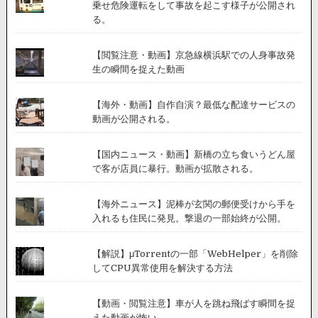
乗せ危険運転をして事故を起こす様子が公開され
の
る。
リ
ア
ク
【閲覧注意・動画】京急線横浜駅での人身事故発
シ
生の瞬間を捉えた動画
ョ
ン
【海外・動画】自作自演？最低な配達サービスの
が
動画が公開される。
話
題
に。
【国内ニュース・動画】新橋の立ち食いうどん屋
で客が店員に暴行。動画が拡散される。
【海外ニュース】泥棒が玄関の郵便受けから手を
入れるも住民に発見。撃退の一部始終が公開。
【解説】μTorrentの一部「WebHelper」を削除
してCPU異常使用を解決する方法
【動画・閲覧注意】車が人を跳ね飛ばす瞬間を捉
えた動画が怖い