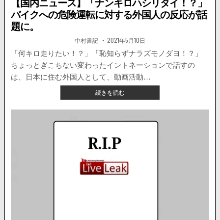
【国内ニュース】「ナンキロハシリタイ！？」
バイクへの危険運転に対する外国人の反応が話
題に。
著
掲
中村書記
2021年5月10日
者:
載
日：
「何キロ走りたい！？」「恥知らずナラズモノダヨ！？」
ちょっとぎこちない変わったイントネーションで話すの
は、日本に住む外国人として、動画活動…
【国
続きを読む
内
ニ
ュ
ー
ス】
「ナ
ン
キ
ロ
ハ
シ
リ
タ