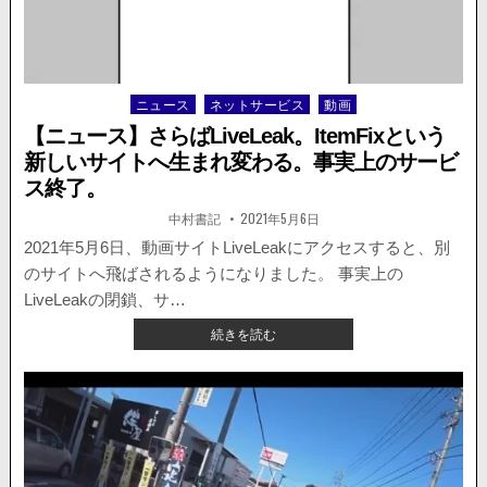
イ！？」
バ
イ
ク
へ
ニュース
ネットサービス
動画
Posted
の
in
危
【ニュース】さらばLiveLeak。ItemFixという
険
新しいサイトへ生まれ変わる。事実上のサービ
運
ス終了。
転
に
著
掲
中村書記
2021年5月6日
者:
載
対
日：
2021年5月6日、動画サイトLiveLeakにアクセスすると、別
す
る
のサイトへ飛ばされるようになりました。 事実上の
外
LiveLeakの閉鎖、サ…
国
【ニ
続きを読む
人
ュ
の
ー
反
ス】
応
さ
が
ら
話
ば
題
LIVELEAK。
に。