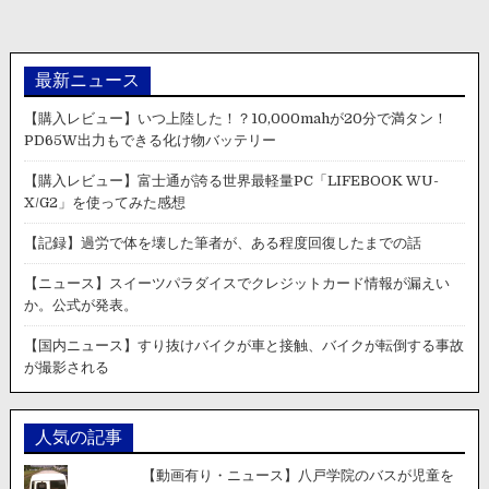
の
ス
男
終
性
了。
が
最新ニュース
日
本
【購入レビュー】いつ上陸した！？10,000mahが20分で満タン！
の
PD65W出力もできる化け物バッテリー
危
険
【購入レビュー】富士通が誇る世界最軽量PC「LIFEBOOK WU-
運
X/G2」を使ってみた感想
転
に
【記録】過労で体を壊した筆者が、ある程度回復したまでの話
驚
く
【ニュース】スイーツパラダイスでクレジットカード情報が漏えい
ド
か。公式が発表。
ラ
イ
【国内ニュース】すり抜けバイクが車と接触、バイクが転倒する事故
ブ
が撮影される
レ
コ
ー
人気の記事
ダ
ー、
【動画有り・ニュース】八戸学院のバスが児童を
そ