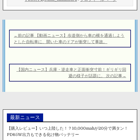
投
稿
←前の記事 【動画ニュース】歩道側から車の横を通過しよう
ナ
とした自転車に、開いた車のドアが衝突して事故。
ビ
ゲ
ー
【国内ニュース】兵庫・逆走車と正面衝突寸前！ギリギリ回
シ
避の様子が話題に。 次の記事→
ョ
ン
最新ニュース
【購入レビュー】いつ上陸した！？10,000mahが20分で満タン！
PD65W出力もできる化け物バッテリー