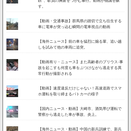
鉄”、駅員の胸倉をつかむ暴行。動画が物議を醸
す。
【動画・交通事故】群馬県の踏切で立ち往生する
車に電車が突っ込む瞬間の電車視点の動画
【海外ニュース】前の車を猛烈に煽る輩、追い越
しを試みて他の車両に追突。
【動画有り・ニュース】また高齢者のプリウス-事
故を起こすも何度も車をぶつけながら逃走する異
常行動が撮影される
【動画】速度違反だけじゃない！高速道路でスマ
ホ運転を取り締まるパトカーの様子
【国内ニュース・動画】大崎市、酒気帯び運転で
警察から逃走した車が事故、炎上。
【海外ニュース・動画】中国の新兵訓練で、新兵