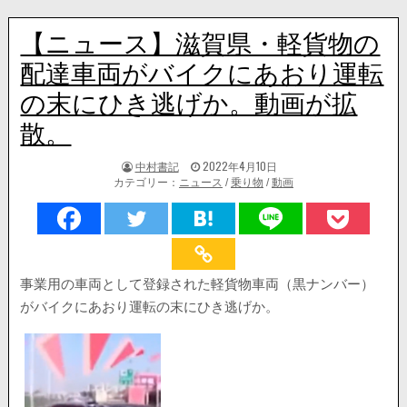
【ニュース】滋賀県・軽貨物の
配達車両がバイクにあおり運転
の末にひき逃げか。動画が拡
散。
著
掲
中村書記
2022年4月10日
者:
載
カテゴリー：
ニュース
/
乗り物
/
動画
日：
事業用の車両として登録された軽貨物車両（黒ナンバー）
がバイクにあおり運転の末にひき逃げか。