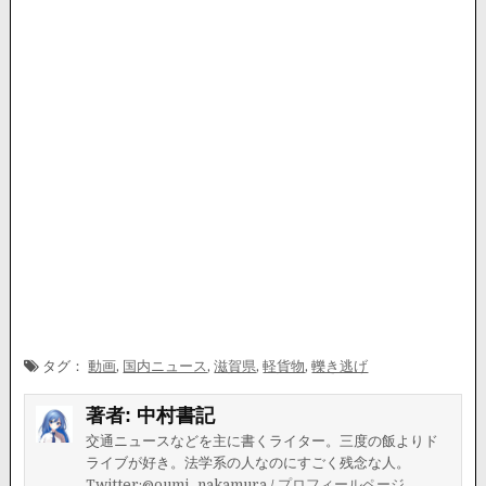
タグ：
動画
,
国内ニュース
,
滋賀県
,
軽貨物
,
轢き逃げ
著者:
中村書記
交通ニュースなどを主に書くライター。三度の飯よりド
ライブが好き。法学系の人なのにすごく残念な人。
Twitter:@oumi_nakamura
/
プロフィールページ