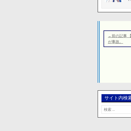
投
稿
←前の記事 
ナ
が事故。
ビ
ゲ
ー
シ
ョ
ン
サイト内検
検
索: