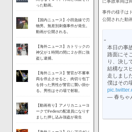
に事故車両は
った動画。
事件の様子は
公開された動
【国内ニュース】小田急線で刃
物男。無差別刺傷事件が発生。
動画が公開される。
【海外ニュース】カトリックの
本日の事
神父が１時間の間に２か所に強
路面にそ
盗し逮捕。
り、決し
結構なス
【海外ニュース】警官が不審車
走しまし
両を停止させると、肉切り包丁
僕はその
を持った男性が警官に襲い掛か
pic.twitte
る。男性はその場で射殺。
— 春ちゃん
【動画有り】アメリカニューヨ
ークでFedexの配達員になりす
ました押し込み強盗が発生
【海外ニュース】ロシアでガソ