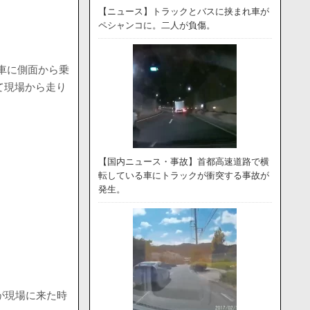
【ニュース】トラックとバスに挟まれ車が
ペシャンコに。二人が負傷。
用車に側面から乗
て現場から走り
【国内ニュース・事故】首都高速道路で横
転している車にトラックが衝突する事故が
発生。
が現場に来た時