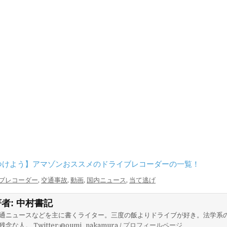
つけよう】アマゾンおススメのドライブレコーダーの一覧！
ブレコーダー
,
交通事故
,
動画
,
国内ニュース
,
当て逃げ
著者:
中村書記
通ニュースなどを主に書くライター。三度の飯よりドライブが好き。法学系
残念な人。
Twitter:@oumi_nakamura
/
プロフィールページ