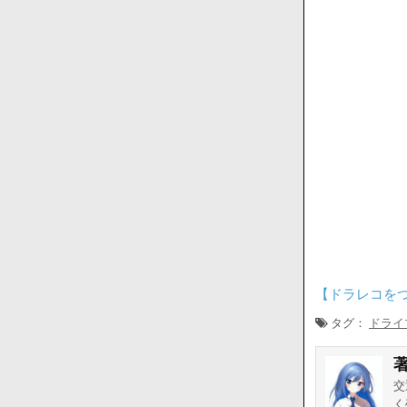
【ドラレコを
タグ：
ドライ
交
く