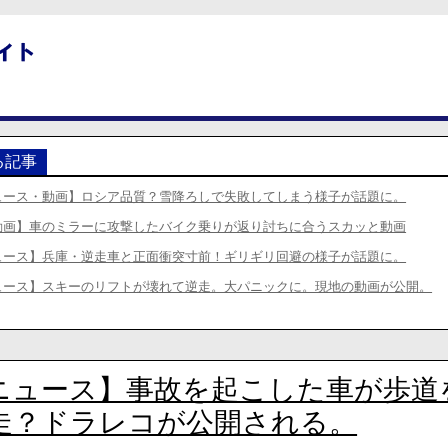
る記事
ュース・動画】ロシア品質？雪降ろしで失敗してしまう様子が話題に。
動画】車のミラーに攻撃したバイク乗りが返り討ちに合うスカッと動画
ュース】兵庫・逆走車と正面衝突寸前！ギリギリ回避の様子が話題に。
ュース】スキーのリフトが壊れて逆走。大パニックに。現地の動画が公開。
ニュース】事故を起こした車が歩道
走？ドラレコが公開される。