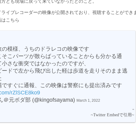
両方とも現場に戻って来ていなかったとのこと。
ドライブレコーダーの映像が公開されており、視聴することができ
画はこちら
故の模様、うちのドラレコの映像です
こそこパーツが散らばっていることからも分かる通
て小さな衝突ではなかったのですが、
ピードで左から飛び出した軽は歩道を走りそのまま逃
た
場ですぐに通報、この映像は警察にも提出済みです
r.com/rZlSCE8ko9
＠元ボダ部 (@kingofsayama)
March 1, 2022