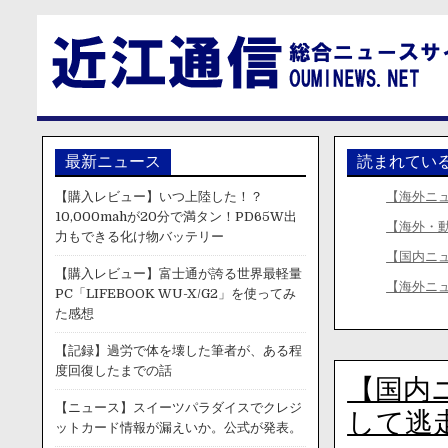
最新ニュース
読まれてい
【購入レビュー】いつ上陸した！？
【海外ニ
10,000mahが20分で満タン！PD65W出
【海外・
力もできる化け物バッテリー
【国内ニ
【購入レビュー】富士通が誇る世界最軽量
【海外ニ
PC「LIFEBOOK WU-X/G2」を使ってみ
た感想
【記録】過労で体を壊した筆者が、ある程
度回復したまでの話
【国内
【ニュース】スイーツパラダイスでクレジ
して逃
ットカード情報が漏えいか。公式が発表。