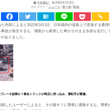
著
掲
中村書記
2022年3月2日
者:
載
カテゴリー：
ニュース
/
乗り物
/
動画
日：
れた内容によると2022年3月1日、日本国内の道路上で直進する乗
る事故が発生するも、側面から衝突した車がそのまま歩道を走行し
件がありました。
】ブレーキ故障か？暴走トラックが商店に突っ込み、運転手が重傷。
を投稿したユーザーによると、その後すぐに警察に通報するも、警察