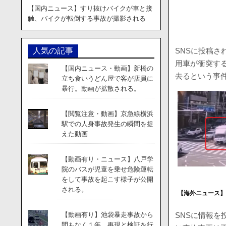
【国内ニュース】すり抜けバイクが車と接
触、バイクが転倒する事故が撮影される
SNSに投稿さ
人気の記事
用車が衝突す
【国内ニュース・動画】新橋の
去るという事
立ち食いうどん屋で客が店員に
暴行。動画が拡散される。
【閲覧注意・動画】京急線横浜
駅での人身事故発生の瞬間を捉
えた動画
【動画有り・ニュース】八戸学
院のバスが児童を乗せ危険運転
をして事故を起こす様子が公開
される。
【海外ニュース
SNSに情報
【動画有り】池袋暴走事故から
間もなく１年。再現と検証を行