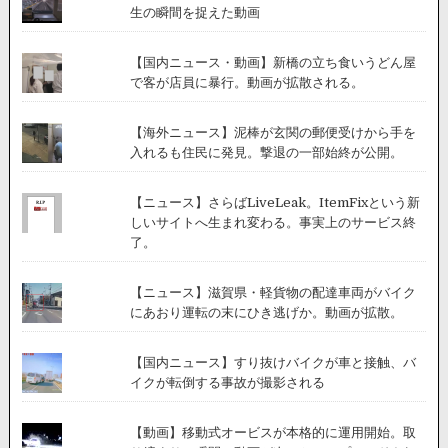
生の瞬間を捉えた動画
【国内ニュース・動画】新橋の立ち食いうどん屋
で客が店員に暴行。動画が拡散される。
【海外ニュース】泥棒が玄関の郵便受けから手を
入れるも住民に発見。撃退の一部始終が公開。
【ニュース】さらばLiveLeak。ItemFixという新
しいサイトへ生まれ変わる。事実上のサービス終
了。
【ニュース】滋賀県・軽貨物の配達車両がバイク
にあおり運転の末にひき逃げか。動画が拡散。
【国内ニュース】すり抜けバイクが車と接触、バ
イクが転倒する事故が撮影される
【動画】移動式オービスが本格的に運用開始。取