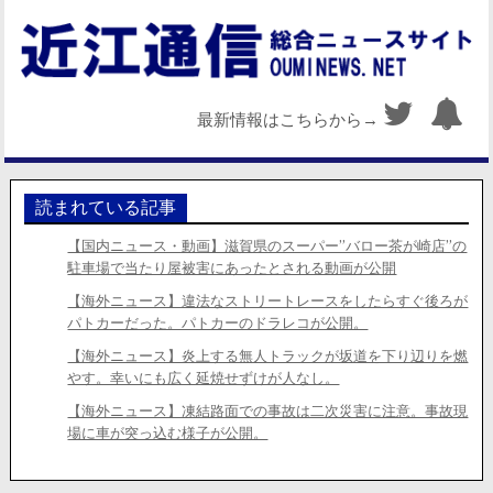
最新情報はこちらから→
読まれている記事
【国内ニュース・動画】滋賀県のスーパー”バロー茶が崎店”の
駐車場で当たり屋被害にあったとされる動画が公開
【海外ニュース】違法なストリートレースをしたらすぐ後ろが
パトカーだった。パトカーのドラレコが公開。
【海外ニュース】炎上する無人トラックが坂道を下り辺りを燃
やす。幸いにも広く延焼せずけが人なし。
【海外ニュース】凍結路面での事故は二次災害に注意。事故現
場に車が突っ込む様子が公開。