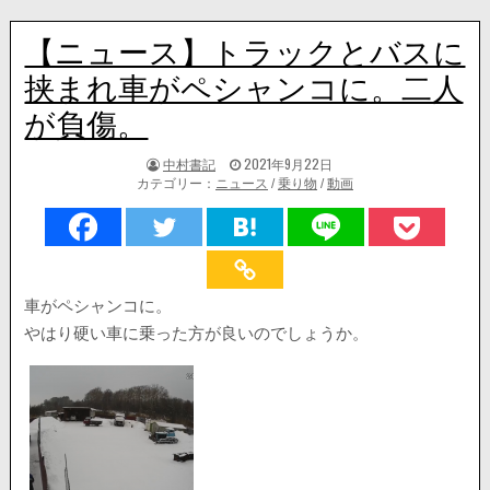
【ニュース】トラックとバスに
挟まれ車がペシャンコに。二人
が負傷。
著
掲
中村書記
2021年9月22日
者:
載
カテゴリー：
ニュース
/
乗り物
/
動画
日：
車がペシャンコに。
やはり硬い車に乗った方が良いのでしょうか。