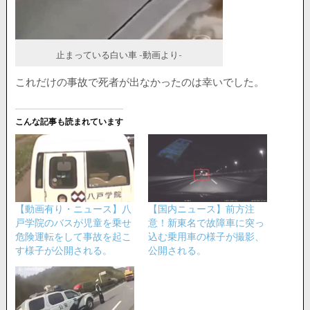
止まっている白い車 -動画より-
これだけの事故で死者が出なかったのは幸いでした。
こんな記事も読まれています
【動画有り・ニュース】八
【国内ニュース】前方注
戸学院のバスが児童を乗せ
意！新東名で故障車に突っ
危険運転をして事故を起こ
込む乗用車の様子が撮影、
す様子が公開される。
公開される。