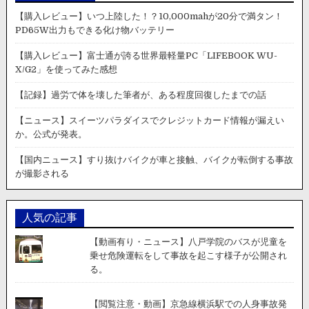
【購入レビュー】いつ上陸した！？10,000mahが20分で満タン！
PD65W出力もできる化け物バッテリー
【購入レビュー】富士通が誇る世界最軽量PC「LIFEBOOK WU-
X/G2」を使ってみた感想
【記録】過労で体を壊した筆者が、ある程度回復したまでの話
【ニュース】スイーツパラダイスでクレジットカード情報が漏えい
か。公式が発表。
【国内ニュース】すり抜けバイクが車と接触、バイクが転倒する事故
が撮影される
人気の記事
【動画有り・ニュース】八戸学院のバスが児童を
乗せ危険運転をして事故を起こす様子が公開され
る。
【閲覧注意・動画】京急線横浜駅での人身事故発