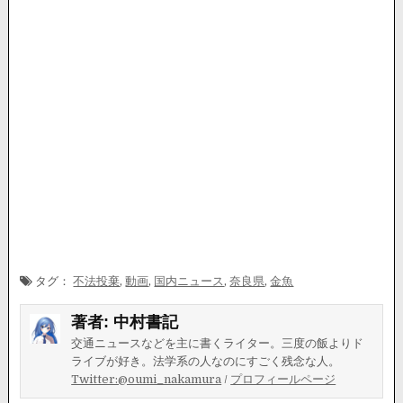
タグ：
不法投棄
,
動画
,
国内ニュース
,
奈良県
,
金魚
著者:
中村書記
交通ニュースなどを主に書くライター。三度の飯よりド
ライブが好き。法学系の人なのにすごく残念な人。
Twitter:@oumi_nakamura
/
プロフィールページ