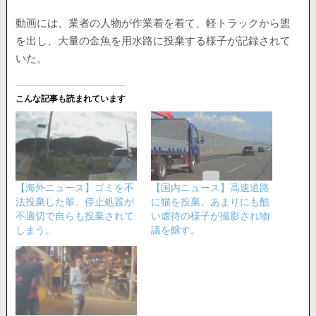
動画には、業者の人物が作業着を着て、軽トラックから盥
を出し、大量の金魚を用水路に投棄する様子が記録されて
いた。
こんな記事も読まれています
【海外ニュース】ゴミを不
【国内ニュース】高速道路
法投棄した輩、停止処置が
に猫を投棄。あまりにも酷
不適切で自らも投棄されて
い虐待の様子が撮影され物
しまう。
議を醸す。