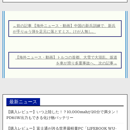
投
稿
←前の記事 【海外ニュース・動画】中国の新兵訓練で、新兵
ナ
が手りゅう弾を足元に落とすミス。けが人無し。
ビ
ゲ
ー
【海外ニュース・動画】トルコの首都、大雪で大混乱。坂道
シ
を車が滑り多重事故へ。 次の記事→
ョ
ン
最新ニュース
【購入レビュー】いつ上陸した！？10,000mahが20分で満タン！
PD65W出力もできる化け物バッテリー
【購入レビュー】富士通が誇る世界最軽量PC「LIFEBOOK WU-