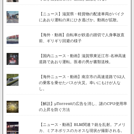
【ニュース】滋賀県・軽貨物の配達車両がバイク
にあおり運転の末にひき逃げか。動画が拡散。
【海外・動画】自転車が鉄道の踏切で人身事故直
前、ギリギリ回避の様子
【国内ニュース・動画】滋賀県東近江市-名神高速
道路であおり運転。医者の男が書類送検。
【海外ニュース・動画】南京市の高速道路で52人
の乗客を乗せたバスが火災。幸いにもけが人な
し。
【解説】μTorrentの広告を消し、謎のCPU使用率
の上昇を防ぐ方法
【ニュース・動画】BLM関連？銃を乱射。アメリ
カ、ミアネポリスのカオスな現状が撮影される。