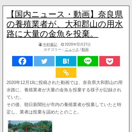
【国内ニュース・動画】奈良県
の養殖業者が、大和郡山の用水
路に大量の金魚を投棄。
著
掲
中村書記
2020年12月27日
者:
載
カテゴリー：
ニュース
/
動画
日：
2020年12月18に投稿された動画では、奈良県大和郡山の用
水路に、養殖業者が大量の金魚を投棄する様子が記録され
ていた。
その後、朝日新聞社が市内の養殖業者が投棄していたと特
定し、業者は投棄を認めたとのこと。