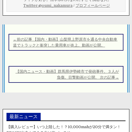
Twitter:@oumi_nakamura
/
プロフィールページ
投
稿
←前の記事 【国内・動画】山梨県上野原市を通る中央自動車
ナ
道でトラックと衝突した乗用車が炎上。動画が公開。
ビ
ゲ
ー
【国内ニュース・動画】群馬県伊勢崎市で発砲事件。３人が
シ
負傷。目撃動画が公開。 次の記事→
ョ
ン
最新ニュース
【購入レビュー】いつ上陸した！？10,000mahが20分で満タン！