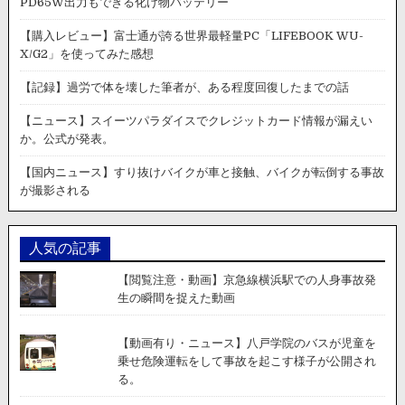
PD65W出力もできる化け物バッテリー
【購入レビュー】富士通が誇る世界最軽量PC「LIFEBOOK WU-
X/G2」を使ってみた感想
【記録】過労で体を壊した筆者が、ある程度回復したまでの話
【ニュース】スイーツパラダイスでクレジットカード情報が漏えい
か。公式が発表。
【国内ニュース】すり抜けバイクが車と接触、バイクが転倒する事故
が撮影される
人気の記事
【閲覧注意・動画】京急線横浜駅での人身事故発
生の瞬間を捉えた動画
【動画有り・ニュース】八戸学院のバスが児童を
乗せ危険運転をして事故を起こす様子が公開され
る。