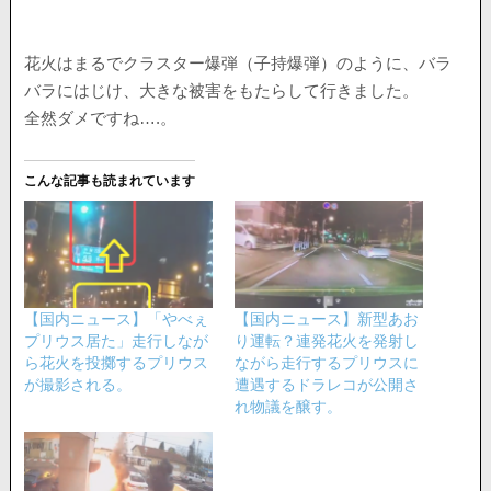
花火はまるでクラスター爆弾（子持爆弾）のように、バラ
バラにはじけ、大きな被害をもたらして行きました。
全然ダメですね….。
こんな記事も読まれています
【国内ニュース】「やべぇ
【国内ニュース】新型あお
プリウス居た」走行しなが
り運転？連発花火を発射し
ら花火を投擲するプリウス
ながら走行するプリウスに
が撮影される。
遭遇するドラレコが公開さ
れ物議を醸す。