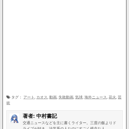
タグ：
アート
,
カオス
,
動画
,
失敗動画
,
気球
,
海外ニュース
,
花火
,
芸
術
著者:
中村書記
交通ニュースなどを主に書くライター。三度の飯よりド
ライブが好き。法学系の人なのにすごく残念な人。