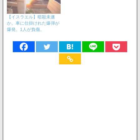
【イスラエル】暗殺未遂
か。車に仕掛けれた爆弾が
爆発。1人が負傷。