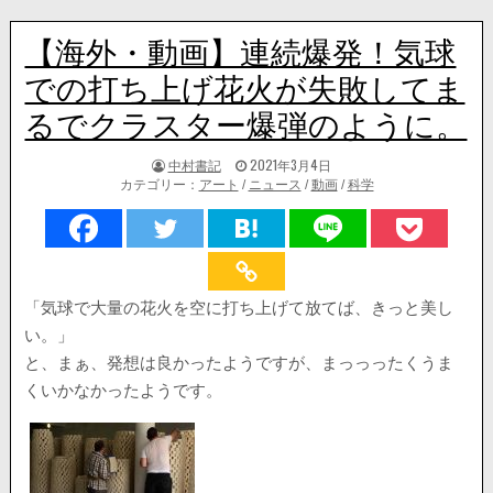
【海外・動画】連続爆発！気球
での打ち上げ花火が失敗してま
るでクラスター爆弾のように。
著
掲
中村書記
2021年3月4日
者:
載
カテゴリー：
アート
/
ニュース
/
動画
/
科学
日：
「気球で大量の花火を空に打ち上げて放てば、きっと美し
い。」
と、まぁ、発想は良かったようですが、まっっったくうま
くいかなかったようです。