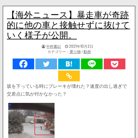
【海外ニュース】暴走車が奇跡
的に他の車と接触せずに抜けて
いく様子が公開。
著
掲
中村書記
2021年10月2日
者:
載
カテゴリー：
乗り物
/
動画
日：
坂を下っている時にブレーキが壊れた？速度の出し過ぎで
交差点に気が付かなかった？