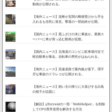
動画が公開される。
【海外ニュース】泥棒が玄関の郵便受けから手を
入れるも住民に発見。撃退の一部始終が公開。
【国内ニュース】悪ふざけの末に事故か。業務ス
ーパーに車が突っ込む動画が拡散。
【国内ニュース】北海道のコンビニ駐車場付近で
軽自動車が暴走。自転車の男性がはねられる。
【海外ニュース】高速道路で案内板が落下。理不
尽な事故のドラレコが公開される。
【海外ニュース】飼い主の帰りに大喜びする白鳥
の様子が話題に
【解説】μTorrentの一部「WebHelper」を削除
してCPU異常使用を解決する方法