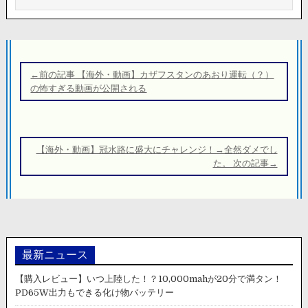
投
稿
←前の記事 【海外・動画】カザフスタンのあおり運転（？）
ナ
の怖すぎる動画が公開される
ビ
ゲ
ー
【海外・動画】冠水路に盛大にチャレンジ！→全然ダメでし
シ
た。 次の記事→
ョ
ン
最新ニュース
【購入レビュー】いつ上陸した！？10,000mahが20分で満タン！
PD65W出力もできる化け物バッテリー