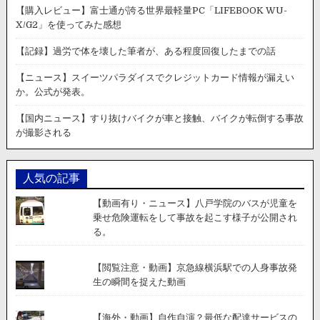
【購入レビュー】富士通が誇る世界最軽量PC「LIFEBOOK WU-
X/G2」を使ってみた感想
【記録】過労で体を壊した筆者が、ある程度回復したまでの話
【ニュース】スイーツパラダイスでクレジットカード情報が漏えい
か。公式が発表。
【国内ニュース】すり抜けバイクが車と接触、バイクが転倒する事故
が撮影される
人気の記事
【動画有り・ニュース】八戸学院のバスが児童を
乗せ危険運転をして事故を起こす様子が公開され
る。
【閲覧注意・動画】京急線横浜駅での人身事故発
生の瞬間を捉えた動画
【海外・動画】自作自演？最低な配達サービスの