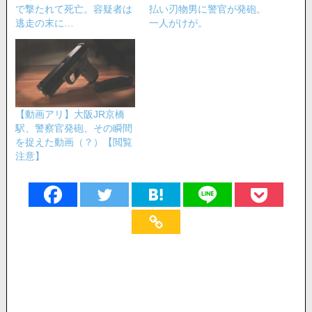
で撃たれて死亡。容疑者は
払い刃物男に警官が発砲。
逃走の末に…
一人がけが。
【動画アリ】大阪JR京橋
駅、警察官発砲、その瞬間
を捉えた動画（？）【閲覧
注意】