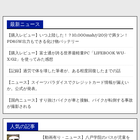
ン
最新ニュース
【購入レビュー】いつ上陸した！？10,000mahが20分で満タン！
PD65W出力もできる化け物バッテリー
【購入レビュー】富士通が誇る世界最軽量PC「LIFEBOOK WU-
X/G2」を使ってみた感想
【記録】過労で体を壊した筆者が、ある程度回復したまでの話
【ニュース】スイーツパラダイスでクレジットカード情報が漏えい
か。公式が発表。
【国内ニュース】すり抜けバイクが車と接触、バイクが転倒する事故
が撮影される
人気の記事
【動画有り・ニュース】八戸学院のバスが児童を