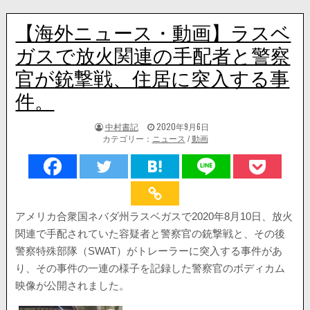
【海外ニュース・動画】ラスベ
ガスで放火関連の手配者と警察
官が銃撃戦、住居に突入する事
件。
著
掲
中村書記
2020年9月6日
者:
載
カテゴリー：
ニュース
/
動画
日：
アメリカ合衆国ネバダ州ラスベガスで2020年8月10日、放火
関連で手配されていた容疑者と警察官の銃撃戦と、その後
警察特殊部隊（SWAT）がトレーラーに突入する事件があ
り、その事件の一連の様子を記録した警察官のボディカム
映像が公開されました。