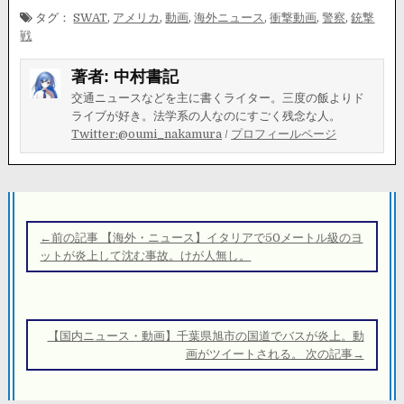
タグ：
SWAT
,
アメリカ
,
動画
,
海外ニュース
,
衝撃動画
,
警察
,
銃撃
戦
著者:
中村書記
交通ニュースなどを主に書くライター。三度の飯よりド
ライブが好き。法学系の人なのにすごく残念な人。
Twitter:@oumi_nakamura
/
プロフィールページ
投
稿
←前の記事 【海外・ニュース】イタリアで50メートル級のヨ
ナ
ットが炎上して沈む事故。けが人無し。
ビ
ゲ
ー
【国内ニュース・動画】千葉県旭市の国道でバスが炎上。動
シ
画がツイートされる。 次の記事→
ョ