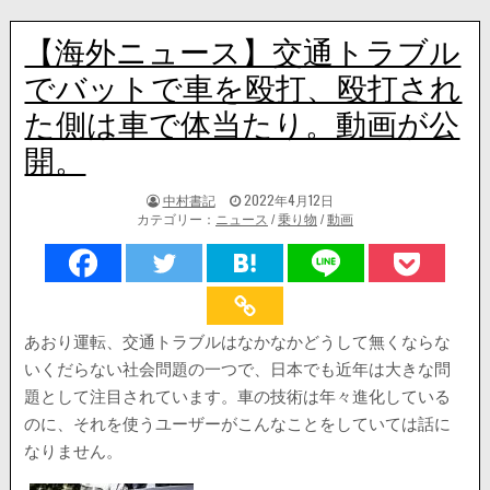
【海外ニュース】交通トラブル
でバットで車を殴打、殴打され
た側は車で体当たり。動画が公
開。
著
掲
中村書記
2022年4月12日
者:
載
カテゴリー：
ニュース
/
乗り物
/
動画
日：
あおり運転、交通トラブルはなかなかどうして無くならな
いくだらない社会問題の一つで、日本でも近年は大きな問
題として注目されています。車の技術は年々進化している
のに、それを使うユーザーがこんなことをしていては話に
なりません。