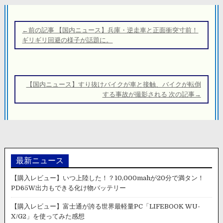
投
稿
←前の記事 【国内ニュース】兵庫・逆走車と正面衝突寸前！
ナ
ギリギリ回避の様子が話題に。
ビ
ゲ
ー
【国内ニュース】すり抜けバイクが車と接触、バイクが転倒
シ
する事故が撮影される 次の記事→
ョ
ン
最新ニュース
【購入レビュー】いつ上陸した！？10,000mahが20分で満タン！
PD65W出力もできる化け物バッテリー
【購入レビュー】富士通が誇る世界最軽量PC「LIFEBOOK WU-
X/G2」を使ってみた感想