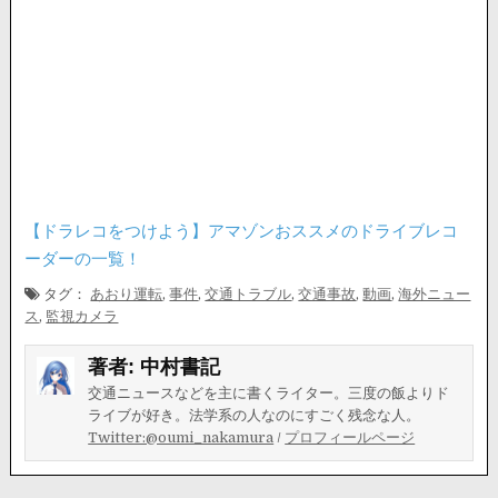
【ドラレコをつけよう】アマゾンおススメのドライブレコ
ーダーの一覧！
タグ：
あおり運転
,
事件
,
交通トラブル
,
交通事故
,
動画
,
海外ニュー
ス
,
監視カメラ
著者:
中村書記
交通ニュースなどを主に書くライター。三度の飯よりド
ライブが好き。法学系の人なのにすごく残念な人。
Twitter:@oumi_nakamura
/
プロフィールページ