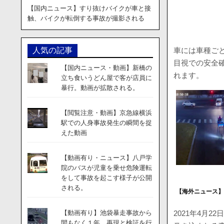
【国内ニュース】すり抜けバイクが車と接
触、バイクが転倒する事故が撮影される
車には車種ご
人気の記事
目視での安全
【国内ニュース・動画】新橋の
れます。
立ち食いうどん屋で客が店員に
暴行。動画が拡散される。
【閲覧注意・動画】京急線横浜
駅での人身事故発生の瞬間を捉
えた動画
【動画有り・ニュース】八戸学
院のバスが児童を乗せ危険運転
をして事故を起こす様子が公開
される。
【海外ニュース
2021年4月
【動画有り】池袋暴走事故から
間もなく１年。再現と検証を行