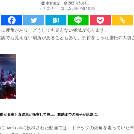
著
掲
中村書記
2021年5月8日
者:
載
カテゴリー：
コラム
/
乗り物
/
動画
日：
とに死角があり、どうしても見えない領域があります。
確認でも見えない場所があることもあり、余裕をもった運転の大切
】曲がる車と直進車が衝突して炎上。救助までの様子が話題に。
22日にLiveLeakに投稿された動画では、トラックの死角を走ってい