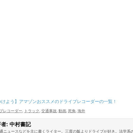
つけよう】アマゾンおススメのドライブレコーダーの一覧！
ブレコーダー
,
トラック
,
交通事故
,
動画
,
死角
,
海外
著者:
中村書記
通ニュースなどを主に書くライター。三度の飯よりドライブが好き。法学系