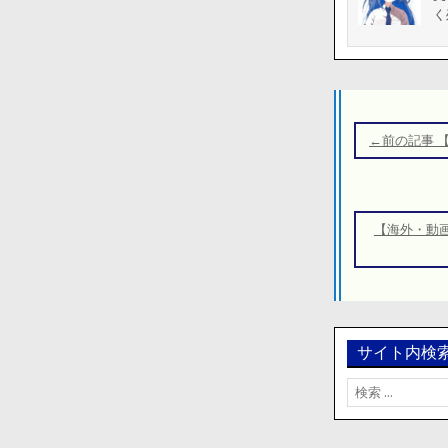
く
投
稿
←前の記事 
ナ
ビ
ゲ
【海外・動
ー
シ
ョ
ン
サイト内検
検
索: