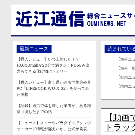
最新ニュース
読まれてい
【購入レビュー】いつ上陸した！？
【海外ニ
10,000mahが20分で満タン！PD65W出
【海外・
力もできる化け物バッテリー
【動画ニ
【購入レビュー】富士通が誇る世界最軽量
【国内ニ
PC「LIFEBOOK WU-X/G2」を使ってみ
た感想
【記録】過労で体を壊した筆者が、ある程
度回復したまでの話
【動画
【ニュース】スイーツパラダイスでクレジ
トラッ
ットカード情報が漏えいか。公式が発表。