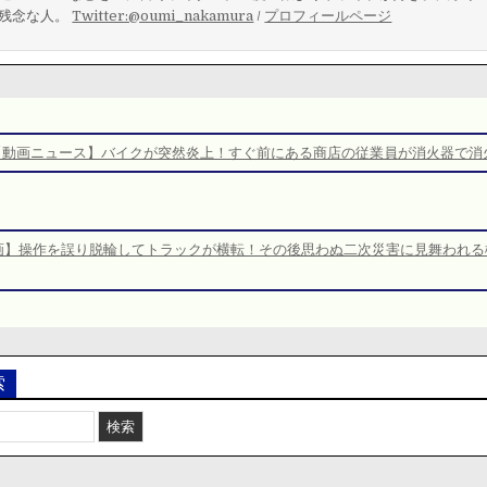
残念な人。
Twitter:@oumi_nakamura
/
プロフィールページ
【動画ニュース】バイクが突然炎上！すぐ前にある商店の従業員が消火器で消
画】操作を誤り脱輪してトラックが横転！その後思わぬ二次災害に見舞われる
索