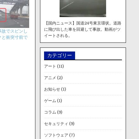
【国内ニュース】国道24号東京環状。道路
に飛び出した車を回避して事故。動画がツ
事故でスピンし
イートされる。
クと衝突寸前で
カテゴリー
アート
(11)
アニメ
(2)
お知らせ
(1)
ゲーム
(1)
コラム
(9)
セキュリティ
(9)
ソフトウェア
(7)