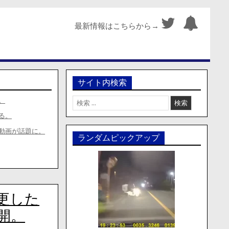
最新情報はこちらから→
サイト内検索
検
。
索:
る。
動画が話題に。
ランダムピックアップ
更した
開。