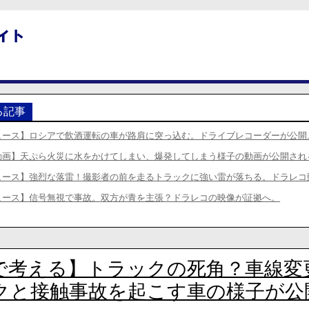
る記事
ュース】ロシアで飲酒運転の車が路肩に突っ込む。ドライブレコーダーが公開
動画】天ぷら火災に水をかけてしまい、爆発してしまう様子の動画が公開され
ュース】強烈な落雷！撮影者の前を走るトラックに強い雷が落ちる。ドラレコ
ュース】信号無視で事故。双方が青を主張？ドラレコの映像が証拠へ。
で考える】トラックの死角？車線変
クと接触事故を起こす車の様子が公