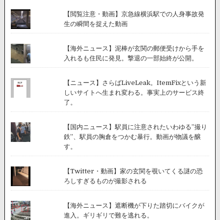
【閲覧注意・動画】京急線横浜駅での人身事故発
生の瞬間を捉えた動画
【海外ニュース】泥棒が玄関の郵便受けから手を
入れるも住民に発見。撃退の一部始終が公開。
【ニュース】さらばLiveLeak。ItemFixという新
しいサイトへ生まれ変わる。事実上のサービス終
了。
【国内ニュース】駅員に注意されたいわゆる”撮り
鉄”、駅員の胸倉をつかむ暴行。動画が物議を醸
す。
【Twitter・動画】家の玄関を覗いてくる謎の恐
ろしすぎるものが撮影される
【海外ニュース】遮断機が下りた踏切にバイクが
進入。ギリギリで難を逃れる。