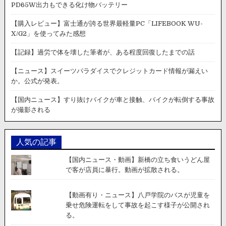
PD65W出力もできる化け物バッテリー
【購入レビュー】富士通が誇る世界最軽量PC「LIFEBOOK WU-
X/G2」を使ってみた感想
【記録】過労で体を壊した筆者が、ある程度回復したまでの話
【ニュース】スイーツパラダイスでクレジットカード情報が漏えい
か。公式が発表。
【国内ニュース】すり抜けバイクが車と接触、バイクが転倒する事故
が撮影される
人気の記事
【国内ニュース・動画】新橋の立ち食いうどん屋
で客が店員に暴行。動画が拡散される。
【動画有り・ニュース】八戸学院のバスが児童を
乗せ危険運転をして事故を起こす様子が公開され
る。