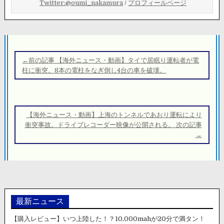
Twitter:@oumi_nakamura
/
プロフィールページ
投
稿
←前の記事 【海外ニュース・動画】タイで居眠り運転者が電
ナ
柱に衝突。8本の電柱をなぎ倒し4台の車を破壊。
ビ
ゲ
ー
【海外ニュース・動画】上海のトンネルであおり運転により
シ
衝突事故。ドライブレコーダー映像が公開される。 次の記事
→
ョ
ン
最新ニュース
【購入レビュー】いつ上陸した！？10,000mahが20分で満タン！