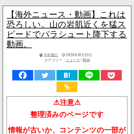
【海外ニュース・動画】これは
恐ろしい。山の岩肌近くを猛ス
ピードでパラシュート降下する
動画。
著
掲
中村書記
2020年10月23日
者:
載
カテゴリー：
ニュース
/
動画
日：
⚠注意⚠
整理済みのページです
情報が古いか、コンテンツの一部が