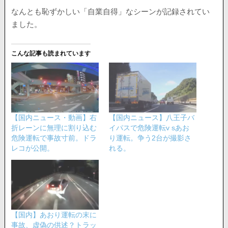
なんとも恥ずかしい「自業自得」なシーンが記録されてい
ました。
こんな記事も読まれています
【国内ニュース・動画】右
【国内ニュース】八王子バ
折レーンに無理に割り込む
イパスで危険運転v sあお
危険運転で事故寸前。ドラ
り運転。争う2台が撮影さ
レコが公開。
れる。
【国内】あおり運転の末に
事故、虚偽の供述？トラッ