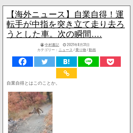
【海外ニュース】自業自得！運
転手が中指を突き立て走り去ろ
うとした車。次の瞬間….
著
掲
中村書記
2021年8月31日
者:
載
カテゴリー：
ニュース
/
乗り物
/
動画
日：
自業自得とはこのことか。