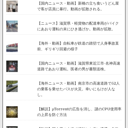
【国内ニュース・動画】新橋の立ち食いうどん屋
で客が店員に暴行。動画が拡散される。
【ニュース】滋賀県・軽貨物の配達車両がバイク
にあおり運転の末にひき逃げか。動画が拡散。
【海外・動画】自転車が鉄道の踏切で人身事故直
前、ギリギリ回避の様子
【国内ニュース・動画】滋賀県東近江市-名神高速
道路であおり運転。医者の男が書類送検。
【海外ニュース・動画】南京市の高速道路で52人
の乗客を乗せたバスが火災。幸いにもけが人な
し。
【解説】μTorrentの広告を消し、謎のCPU使用率
の上昇を防ぐ方法