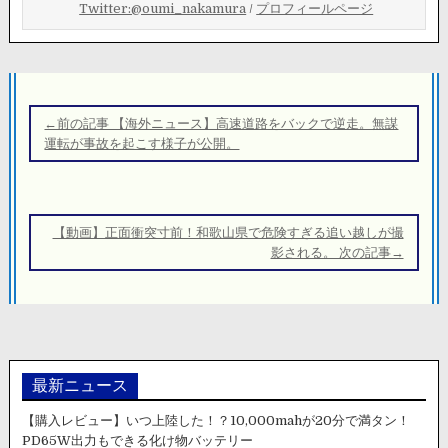
Twitter:@oumi_nakamura
/
プロフィールページ
投
稿
←前の記事 【海外ニュース】高速道路をバックで逆走。無謀
ナ
運転が事故を起こす様子が公開。
ビ
ゲ
ー
【動画】正面衝突寸前！和歌山県で危険すぎる追い越しが撮
シ
影される。 次の記事→
ョ
ン
最新ニュース
【購入レビュー】いつ上陸した！？10,000mahが20分で満タン！
PD65W出力もできる化け物バッテリー