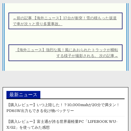
投
稿
←前の記事 【海外ニュース】17台が衝突！雪の積もった坂道
ナ
で車が次々と滑り多重事故。
ビ
ゲ
ー
【海外ニュース】強烈な風！風にあおられたトラックが横転
シ
する様子が撮影される。 次の記事→
ョ
ン
最新ニュース
【購入レビュー】いつ上陸した！？10,000mahが20分で満タン！
PD65W出力もできる化け物バッテリー
【購入レビュー】富士通が誇る世界最軽量PC「LIFEBOOK WU-
X/G2」を使ってみた感想