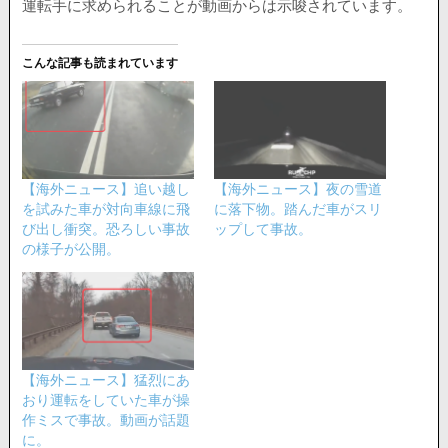
運転手に求められることが動画からは示唆されています。
こんな記事も読まれています
【海外ニュース】追い越し
【海外ニュース】夜の雪道
を試みた車が対向車線に飛
に落下物。踏んだ車がスリ
び出し衝突。恐ろしい事故
ップして事故。
の様子が公開。
【海外ニュース】猛烈にあ
おり運転をしていた車が操
作ミスで事故。動画が話題
に。