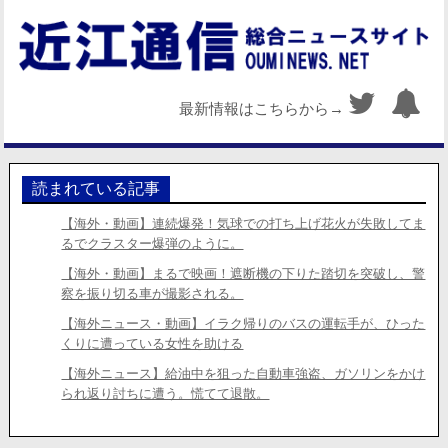
最新情報はこちらから→
読まれている記事
【海外・動画】連続爆発！気球での打ち上げ花火が失敗してま
るでクラスター爆弾のように。
【海外・動画】まるで映画！遮断機の下りた踏切を突破し、警
察を振り切る車が撮影される。
【海外ニュース・動画】イラク帰りのバスの運転手が、ひった
くりに遭っている女性を助ける
【海外ニュース】給油中を狙った自動車強盗、ガソリンをかけ
られ返り討ちに遭う。慌てて退散。