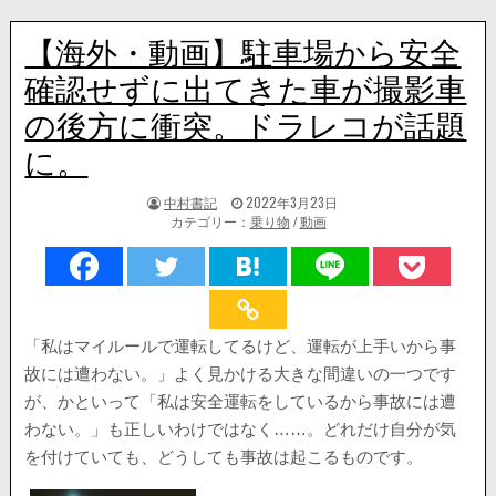
【海外・動画】駐車場から安全
確認せずに出てきた車が撮影車
の後方に衝突。ドラレコが話題
に。
著
掲
中村書記
2022年3月23日
者:
載
カテゴリー：
乗り物
/
動画
日：
「私はマイルールで運転してるけど、運転が上手いから事
故には遭わない。」よく見かける大きな間違いの一つです
が、かといって「私は安全運転をしているから事故には遭
わない。」も正しいわけではなく……。どれだけ自分が気
を付けていても、どうしても事故は起こるものです。