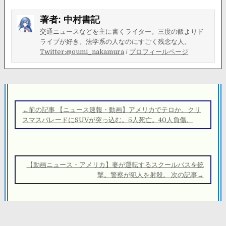
著者:
中村書記
交通ニュースなどを主に書くライター。三度の飯よりド
ライブが好き。法学系の人なのにすごく残念な人。
Twitter:@oumi_nakamura
/
プロフィールページ
投
稿
←前の記事 【ニュース速報・動画】アメリカでテロか。クリ
ナ
スマスパレードにSUVが突っ込む。5人死亡。40人負傷。
ビ
ゲ
ー
【動画ニュース・アメリカ】妻が運転するスクールバスを銃
シ
撃。警察が犯人を射殺。 次の記事→
ョ
ン