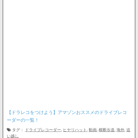
【ドラレコをつけよう】アマゾンおススメのドライブレコ
ーダーの一覧！
タグ：
ドライブレコーダー
,
ヒヤリハット
,
動画
,
横断歩道
,
海外
,
追
い越し