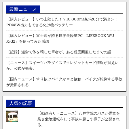
最新ニュース
【購入レビュー】いつ上陸した！？10,000mahが20分で満タン！
PD65W出力もできる化け物バッテリー
【購入レビュー】富士通が誇る世界最軽量PC「LIFEBOOK WU-
X/G2」を使ってみた感想
【記録】過労で体を壊した筆者が、ある程度回復したまでの話
【ニュース】スイーツパラダイスでクレジットカード情報が漏えい
か。公式が発表。
【国内ニュース】すり抜けバイクが車と接触、バイクが転倒する事故
が撮影される
人気の記事
【動画有り・ニュース】八戸学院のバスが児童を
乗せ危険運転をして事故を起こす様子が公開され
る。