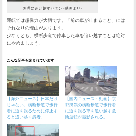
無理に追い越すセダン -動画より-
運転では想像力が大切です。「前の車が止まること」には
それなりの理由があります。
少なくとも、横断歩道で停車した車を追い越すことは絶対
にやめましょう。
こんな記事も読まれています
【海外ニュース】日本だけ
【国内ニュース・動画】京
じゃない。横断歩道で歩行
都舞鶴の横断歩道で歩行者
者に道を譲るために停止す
に道を譲る車を追い越す危
ると追い越す愚者。
険運転が撮影される。