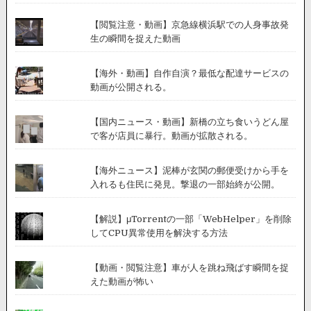
【閲覧注意・動画】京急線横浜駅での人身事故発
生の瞬間を捉えた動画
【海外・動画】自作自演？最低な配達サービスの
動画が公開される。
【国内ニュース・動画】新橋の立ち食いうどん屋
で客が店員に暴行。動画が拡散される。
【海外ニュース】泥棒が玄関の郵便受けから手を
入れるも住民に発見。撃退の一部始終が公開。
【解説】μTorrentの一部「WebHelper」を削除
してCPU異常使用を解決する方法
【動画・閲覧注意】車が人を跳ね飛ばす瞬間を捉
えた動画が怖い