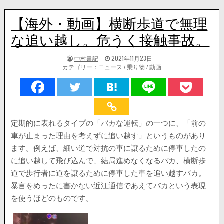
【海外・動画】横断歩道で無理
な追い越し。危うく接触事故。
著
掲
中村書記
2021年11月23日
者:
載
カテゴリー：
ニュース
/
乗り物
/
動画
日：
定期的に表れるタイプの「バカな運転」の一つに、「前の
車が止まった理由を考えずに追い越す」というものがあり
ます。例えば、細い道で対抗の車に譲るために停車したの
に追い越して飛び込んで、結局進めなくなるバカ、横断歩
道で歩行者に道を譲るために停車した車を追い越すバカ。
暴言をめったに書かない近江通信であえてバカという表現
を使うほどのものです。