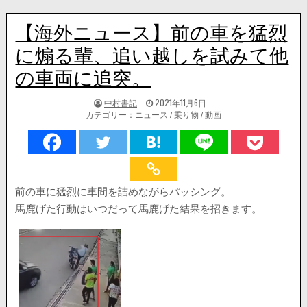
【海外ニュース】前の車を猛烈
に煽る輩、追い越しを試みて他
の車両に追突。
著
掲
中村書記
2021年11月6日
者:
載
カテゴリー：
ニュース
/
乗り物
/
動画
日：
前の車に猛烈に車間を詰めながらパッシング。
馬鹿げた行動はいつだって馬鹿げた結果を招きます。