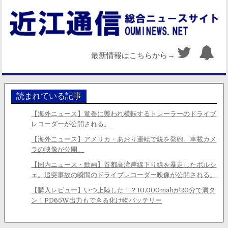
最新情報はこちらから→
読まれている記事
【海外ニュース】竜巻に襲われ横転するトレーラーのドライブ
レコーダーが公開される。
【海外ニュース】アメリカ・あおり運転で銃を発砲。車載カメ
ラの映像が公開。
【国内ニュース・動画】首都高湾岸線下り線を暴走したポルシ
ェ。追突事故の瞬間のドライブレコーダー映像が公開される。
【購入レビュー】いつ上陸した！？10,000mahが20分で満タ
ン！PD65W出力もできる化け物バッテリー