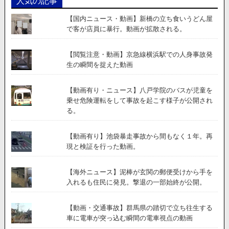
人気の記事
【国内ニュース・動画】新橋の立ち食いうどん屋
で客が店員に暴行。動画が拡散される。
【閲覧注意・動画】京急線横浜駅での人身事故発
生の瞬間を捉えた動画
【動画有り・ニュース】八戸学院のバスが児童を
乗せ危険運転をして事故を起こす様子が公開され
る。
【動画有り】池袋暴走事故から間もなく１年。再
現と検証を行った動画。
【海外ニュース】泥棒が玄関の郵便受けから手を
入れるも住民に発見。撃退の一部始終が公開。
【動画・交通事故】群馬県の踏切で立ち往生する
車に電車が突っ込む瞬間の電車視点の動画