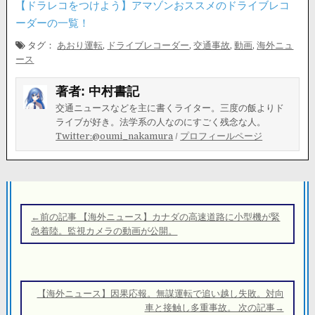
【ドラレコをつけよう】アマゾンおススメのドライブレコ
ーダーの一覧！
タグ：
あおり運転
,
ドライブレコーダー
,
交通事故
,
動画
,
海外ニュ
ース
著者:
中村書記
交通ニュースなどを主に書くライター。三度の飯よりド
ライブが好き。法学系の人なのにすごく残念な人。
Twitter:@oumi_nakamura
/
プロフィールページ
投
稿
←前の記事 【海外ニュース】カナダの高速道路に小型機が緊
ナ
急着陸。監視カメラの動画が公開。
ビ
ゲ
ー
【海外ニュース】因果応報。無謀運転で追い越し失敗。対向
シ
車と接触し多重事故。 次の記事→