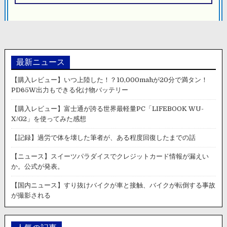
ョ
ン
最新ニュース
【購入レビュー】いつ上陸した！？10,000mahが20分で満タン！
PD65W出力もできる化け物バッテリー
【購入レビュー】富士通が誇る世界最軽量PC「LIFEBOOK WU-
X/G2」を使ってみた感想
【記録】過労で体を壊した筆者が、ある程度回復したまでの話
【ニュース】スイーツパラダイスでクレジットカード情報が漏えい
か。公式が発表。
【国内ニュース】すり抜けバイクが車と接触、バイクが転倒する事故
が撮影される