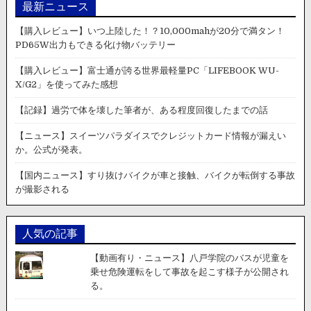
最新ニュース
【購入レビュー】いつ上陸した！？10,000mahが20分で満タン！
PD65W出力もできる化け物バッテリー
【購入レビュー】富士通が誇る世界最軽量PC「LIFEBOOK WU-
X/G2」を使ってみた感想
【記録】過労で体を壊した筆者が、ある程度回復したまでの話
【ニュース】スイーツパラダイスでクレジットカード情報が漏えい
か。公式が発表。
【国内ニュース】すり抜けバイクが車と接触、バイクが転倒する事故
が撮影される
人気の記事
【動画有り・ニュース】八戸学院のバスが児童を
乗せ危険運転をして事故を起こす様子が公開され
る。