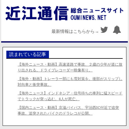
最新情報はこちらから→
読まれている記事
【海外ニュース・動画】高速道路で事故、２歳の少年が道に放
り出される。ドライブレコーダー映像有り。
【海外・動画】トレーラー部にも雪対策を。後部がスリップし
対向車と衝突事故。
【海外ニュース】インドネシア・信号待ちの車列に猛スピード
でトラックが突っ込む。4人が死亡。
【国内ニュース・動画】京滋バイパス、宇治西IC付近で追突
事故。追突されたバイクのドラレコが公開。