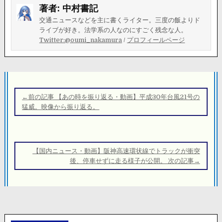
著者:
中村書記
交通ニュースなどを主に書くライター。三度の飯よりド
ライブが好き。法学系の人なのにすごく残念な人。
Twitter:@oumi_nakamura
/
プロフィールページ
投
稿
←前の記事 【あの時を振り返る・動画】平成30年台風21号の
ナ
猛威。映像から振り返る。
ビ
ゲ
ー
【国内ニュース・動画】阪神高速環状線でトラックが衝突
シ
後、停車せずに走る様子が公開。 次の記事→
ョ
ン