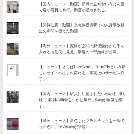
【国内ニュース・動画】新橋の立ち食いうどん屋
で客が店員に暴行。動画が拡散される。
【閲覧注意・動画】京急線横浜駅での人身事故発
生の瞬間を捉えた動画
【海外ニュース】泥棒が玄関の郵便受けから手を
入れるも住民に発見。撃退の一部始終が公開。
【ニュース】さらばLiveLeak。ItemFixという新
しいサイトへ生まれ変わる。事実上のサービス終
了。
【国内ニュース】駅員に注意されたいわゆる”撮り
鉄”、駅員の胸倉をつかむ暴行。動画が物議を醸
す。
【動画ニュース】変色したプラスチックを一瞬で
元の色に。技術動画が話題に。