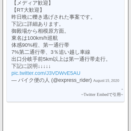
【メディア歓迎】
【RT大歓迎】
昨日晩に轢き逃げされた事案です。
下記に詳細あります。
御殿場から相模原方面。
東名は100km/h巡航
体感90%程、第一通行帯
7%第二通行帯、3％追い越し車線
出口分岐手前5km以上は第一通行帯走行。
下記に説明↓↓↓↓↓
pic.twitter.com/J3VDWvE5AU
— バイク便の人 (@express_rider)
August 15, 2020