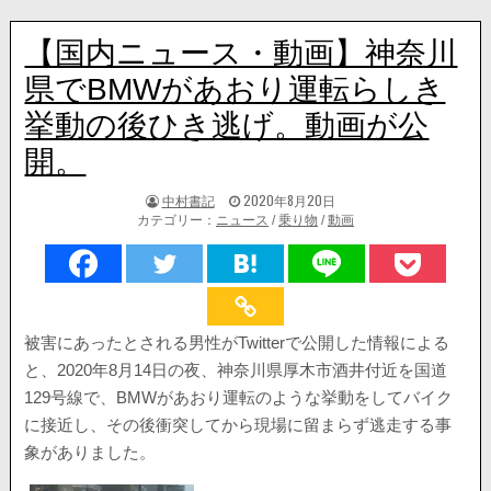
【国内ニュース・動画】神奈川
県でBMWがあおり運転らしき
挙動の後ひき逃げ。動画が公
開。
著
掲
中村書記
2020年8月20日
者:
載
カテゴリー：
ニュース
/
乗り物
/
動画
日：
被害にあったとされる男性がTwitterで公開した情報による
と、2020年8月14日の夜、神奈川県厚木市酒井付近を国道
129号線で、BMWがあおり運転のような挙動をしてバイク
に接近し、その後衝突してから現場に留まらず逃走する事
象がありました。