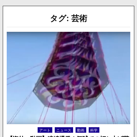
タグ:
芸術
アート
ニュース
動画
科学
Posted
in