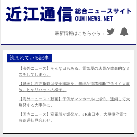
最新情報はこちらから→
読まれている記事
【海外ニュース】そんな日もある。電気屋の店員が致命的なミ
スをしてしまう。
【動画】右左折時は安全確認を。無理な道路横断で危うく大事
故。ヒヤリハットの様子。
【海外ニュース・動画】子供がマンホールに爆竹。連鎖して大
爆発する大事件に。
【国内ニュース】変電所が爆発か。JR東日本、大規模停電で
各線運転見合わせ。