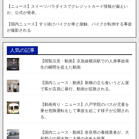
花
【ニュース】スイーツパラダイスでクレジットカード情報が漏えい
火
か。公式が発表。
が
失
【国内ニュース】すり抜けバイクが車と接触、バイクが転倒する事故
敗
が撮影される
し
て
ま
人気の記事
る
で
【閲覧注意・動画】京急線横浜駅での人身事故発
ク
生の瞬間を捉えた動画
ラ
ス
タ
【国内ニュース・動画】新橋の立ち食いうどん屋
ー
で客が店員に暴行。動画が拡散される。
爆
弾
【動画有り・ニュース】八戸学院のバスが児童を
の
乗せ危険運転をして事故を起こす様子が公開され
よ
る。
う
に。
【国内ニュース・動画】奈良県の養殖業者が、大
和郡山の用水路に大量の金魚を投棄。