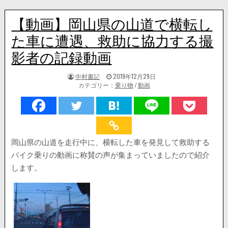
【動画】岡山県の山道で横転し
た車に遭遇、救助に協力する撮
影者の記録動画
著
掲
中村書記
2019年12月29日
者:
載
カテゴリー：
乗り物
/
動画
日：
岡山県の山道を走行中に、横転した車を発見して救助する
バイク乗りの動画に称賛の声が集まっていましたので紹介
します。