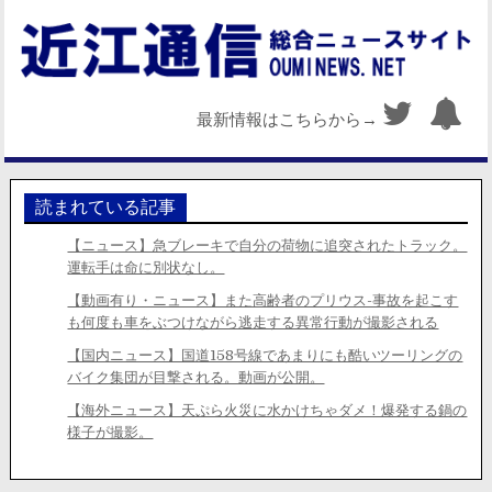
最新情報はこちらから→
読まれている記事
【ニュース】急ブレーキで自分の荷物に追突されたトラック。
運転手は命に別状なし。
【動画有り・ニュース】また高齢者のプリウス-事故を起こす
も何度も車をぶつけながら逃走する異常行動が撮影される
【国内ニュース】国道158号線であまりにも酷いツーリングの
バイク集団が目撃される。動画が公開。
【海外ニュース】天ぷら火災に水かけちゃダメ！爆発する鍋の
様子が撮影。