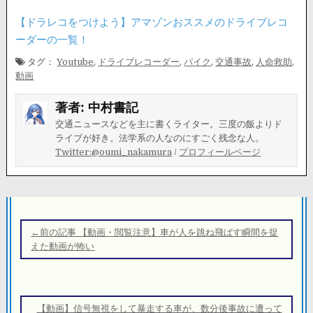
【ドラレコをつけよう】アマゾンおススメのドライブレコ
ーダーの一覧！
タグ：
Youtube
,
ドライブレコーダー
,
バイク
,
交通事故
,
人命救助
,
動画
著者:
中村書記
交通ニュースなどを主に書くライター。三度の飯よりド
ライブが好き。法学系の人なのにすごく残念な人。
Twitter:@oumi_nakamura
/
プロフィールページ
投
稿
←前の記事 【動画・閲覧注意】車が人を跳ね飛ばす瞬間を捉
ナ
えた動画が怖い
ビ
ゲ
ー
【動画】信号無視をして暴走する車が、数分後事故に遭って