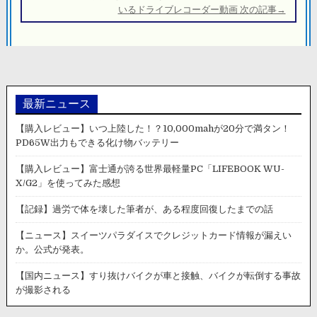
シ
いるドライブレコーダー動画 次の記事→
ョ
ン
最新ニュース
【購入レビュー】いつ上陸した！？10,000mahが20分で満タン！
PD65W出力もできる化け物バッテリー
【購入レビュー】富士通が誇る世界最軽量PC「LIFEBOOK WU-
X/G2」を使ってみた感想
【記録】過労で体を壊した筆者が、ある程度回復したまでの話
【ニュース】スイーツパラダイスでクレジットカード情報が漏えい
か。公式が発表。
【国内ニュース】すり抜けバイクが車と接触、バイクが転倒する事故
が撮影される