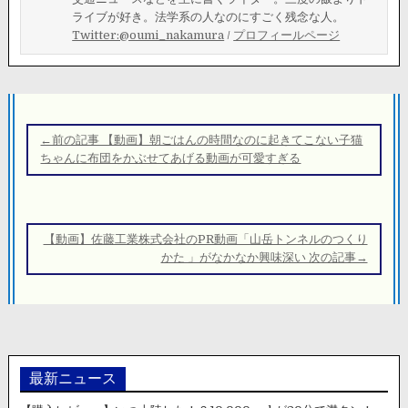
ライブが好き。法学系の人なのにすごく残念な人。
Twitter:@oumi_nakamura
/
プロフィールページ
投
稿
←前の記事 【動画】朝ごはんの時間なのに起きてこない子猫
ナ
ちゃんに布団をかぶせてあげる動画が可愛すぎる
ビ
ゲ
ー
【動画】佐藤工業株式会社のPR動画「山岳トンネルのつくり
シ
かた 」がなかなか興味深い 次の記事→
ョ
ン
最新ニュース