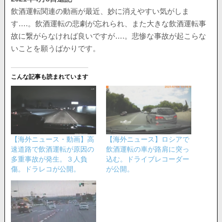
飲酒運転関連の動画が最近、妙に消えやすい気がしま
す….。飲酒運転の悲劇が忘れられ、また大きな飲酒運転事
故に繋がらなければ良いですが….。悲惨な事故が起こらな
いことを願うばかりです。
こんな記事も読まれています
【海外ニュース・動画】高
【海外ニュース】ロシアで
速道路で飲酒運転が原因の
飲酒運転の車が路肩に突っ
多重事故が発生。３人負
込む。ドライブレコーダー
傷。ドラレコが公開。
が公開。