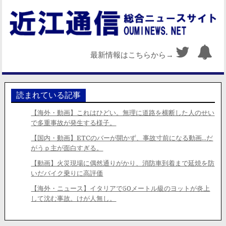
最新情報はこちらから→
読まれている記事
【海外・動画】これはひどい。無理に道路を横断した人のせい
で多重事故が発生する様子。
【国内・動画】ETCのバーが開かず、事故寸前になる動画…だ
がうｐ主が面白すぎる。
【動画】火災現場に偶然通りがかり、消防車到着まで延焼を防
いだバイク乗りに高評価
【海外・ニュース】イタリアで50メートル級のヨットが炎上
して沈む事故。けが人無し。