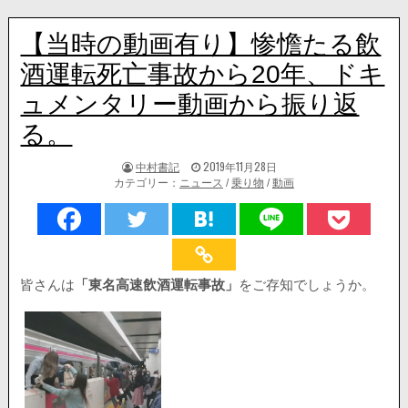
【当時の動画有り】惨憺たる飲
酒運転死亡事故から20年、ドキ
ュメンタリー動画から振り返
る。
著
掲
中村書記
2019年11月28日
者:
載
カテゴリー：
ニュース
/
乗り物
/
動画
日：
皆さんは
「東名高速飲酒運転事故」
をご存知でしょうか。