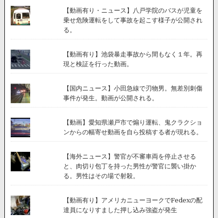
【動画有り・ニュース】八戸学院のバスが児童を
乗せ危険運転をして事故を起こす様子が公開され
る。
【動画有り】池袋暴走事故から間もなく１年。再
現と検証を行った動画。
【国内ニュース】小田急線で刃物男。無差別刺傷
事件が発生。動画が公開される。
【動画】愛知県瀬戸市で煽り運転、鬼クラクショ
ンからの幅寄せ動画を自ら投稿する者が現れる。
【海外ニュース】警官が不審車両を停止させる
と、肉切り包丁を持った男性が警官に襲い掛か
る。男性はその場で射殺。
【動画有り】アメリカニューヨークでFedexの配
達員になりすました押し込み強盗が発生