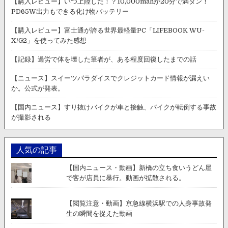
【購入レビュー】いつ上陸した！？10,000mahが20分で満タン！
PD65W出力もできる化け物バッテリー
【購入レビュー】富士通が誇る世界最軽量PC「LIFEBOOK WU-
X/G2」を使ってみた感想
【記録】過労で体を壊した筆者が、ある程度回復したまでの話
【ニュース】スイーツパラダイスでクレジットカード情報が漏えい
か。公式が発表。
【国内ニュース】すり抜けバイクが車と接触、バイクが転倒する事故
が撮影される
人気の記事
【国内ニュース・動画】新橋の立ち食いうどん屋
で客が店員に暴行。動画が拡散される。
【閲覧注意・動画】京急線横浜駅での人身事故発
生の瞬間を捉えた動画