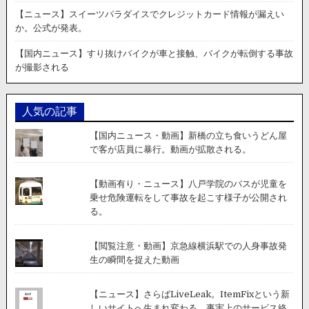
花
【ニュース】スイーツパラダイスでクレジットカード情報が漏えい
火
か。公式が発表。
が
失
【国内ニュース】すり抜けバイクが車と接触、バイクが転倒する事故
敗
が撮影される
し
て
ま
人気の記事
る
で
【国内ニュース・動画】新橋の立ち食いうどん屋
ク
で客が店員に暴行。動画が拡散される。
ラ
ス
タ
【動画有り・ニュース】八戸学院のバスが児童を
ー
乗せ危険運転をして事故を起こす様子が公開され
爆
る。
弾
の
【閲覧注意・動画】京急線横浜駅での人身事故発
よ
生の瞬間を捉えた動画
う
に。
【ニュース】さらばLiveLeak。ItemFixという新
しいサイトへ生まれ変わる。事実上のサービス終