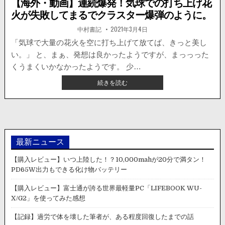
【海外・動画】連続爆発！気球での打ち上げ花
火が失敗してまるでクラスター爆弾のように。
著
掲
中村書記
2021年3月4日
者:
載
日：
「気球で大量の花火を空に打ち上げて放てば、きっと美し
い。」 と、まぁ、発想は良かったようですが、まっっった
くうまくいかなかったようです。 少…
【海
続きを読む
外・
動
画】
連
続
爆
最新ニュース
発！
気
【購入レビュー】いつ上陸した！？10,000mahが20分で満タン！
球
PD65W出力もできる化け物バッテリー
で
の
【購入レビュー】富士通が誇る世界最軽量PC「LIFEBOOK WU-
打
X/G2」を使ってみた感想
ち
上
【記録】過労で体を壊した筆者が、ある程度回復したまでの話
げ