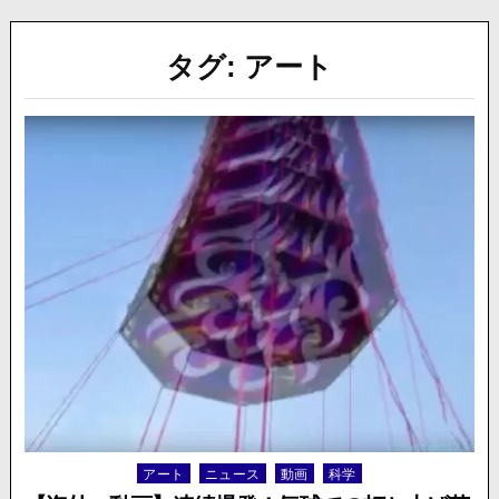
タグ:
アート
アート
ニュース
動画
科学
Posted
in