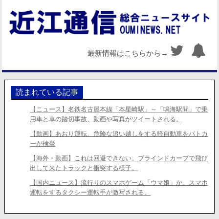
最新情報はこちらから→
読まれている記事
【ニュース】名鉄名古屋本線「本星崎駅」～「鳴海駅間」で乗
用車と車の踏切事故、動画や写真がツイートされる。
【動画】あおり運転、危険な追い越しをする軽自動車をパトカ
ーが検挙
【海外・動画】これは回避できない。ブラインドカーブで飛び
出して来たトラックと衝突する様子。
【国内ニュース】流行りのスマホゲーム「ウマ娘」か。スマホ
運転をするタクシー運転手が激写される。