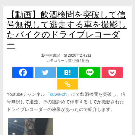
【動画】飲酒検問を突破して信
号無視して逃走する車を撮影し
たバイクのドライブレコーダ
ー
著
掲
中村書記
2020年2月2日
者:
載
カテゴリー：
乗り物
/
動画
日：
Youtubeチャンネル「
kuwa-ch
」にて飲酒検問を突破し、信
号無視して逃走、その後諦めて停車するまでが撮影された
ドライブレコーダーの映像があったので紹介します。