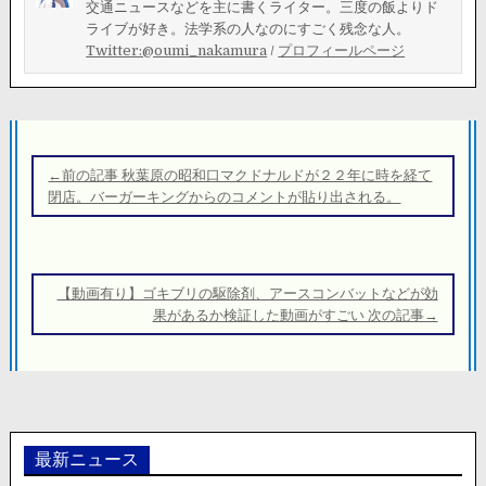
交通ニュースなどを主に書くライター。三度の飯よりド
ライブが好き。法学系の人なのにすごく残念な人。
Twitter:@oumi_nakamura
/
プロフィールページ
投
稿
←前の記事 秋葉原の昭和口マクドナルドが２２年に時を経て
ナ
閉店。バーガーキングからのコメントが貼り出される。
ビ
ゲ
ー
【動画有り】ゴキブリの駆除剤、アースコンバットなどが効
シ
果があるか検証した動画がすごい 次の記事→
ョ
ン
最新ニュース