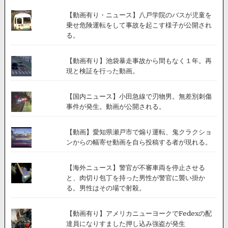
【動画有り・ニュース】八戸学院のバスが児童を
乗せ危険運転をして事故を起こす様子が公開され
る。
【動画有り】池袋暴走事故から間もなく１年。再
現と検証を行った動画。
【国内ニュース】小田急線で刃物男。無差別刺傷
事件が発生。動画が公開される。
【動画】愛知県瀬戸市で煽り運転、鬼クラクショ
ンからの幅寄せ動画を自ら投稿する者が現れる。
【海外ニュース】警官が不審車両を停止させる
と、肉切り包丁を持った男性が警官に襲い掛か
る。男性はその場で射殺。
【動画有り】アメリカニューヨークでFedexの配
達員になりすました押し込み強盗が発生