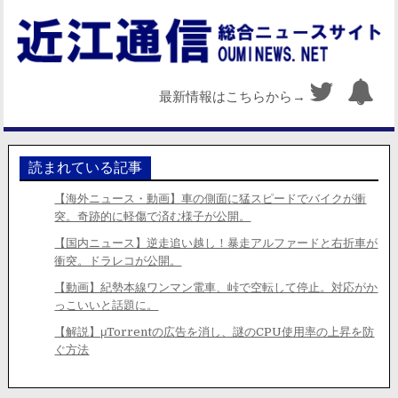
最新情報はこちらから→
読まれている記事
【海外ニュース・動画】車の側面に猛スピードでバイクが衝
突。奇跡的に軽傷で済む様子が公開。
【国内ニュース】逆走追い越し！暴走アルファードと右折車が
衝突。ドラレコが公開。
【動画】紀勢本線ワンマン電車、峠で空転して停止。対応がか
っこいいと話題に。
【解説】μTorrentの広告を消し、謎のCPU使用率の上昇を防
ぐ方法