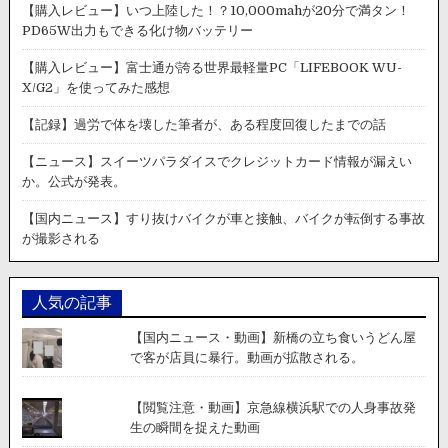
【購入レビュー】いつ上陸した！？10,000mahが20分で満タン！
PD65W出力もできる化け物バッテリー
【購入レビュー】富士通が誇る世界最軽量PC「LIFEBOOK WU-
X/G2」を使ってみた感想
【記録】過労で体を壊した筆者が、ある程度回復したまでの話
【ニュース】スイーツパラダイスでクレジットカード情報が漏えい
か。公式が発表。
【国内ニュース】すり抜けバイクが車と接触、バイクが転倒する事故
が撮影される
人気の記事
【国内ニュース・動画】新橋の立ち食いうどん屋
で客が店員に暴行。動画が拡散される。
【閲覧注意・動画】京急線横浜駅での人身事故発
生の瞬間を捉えた動画