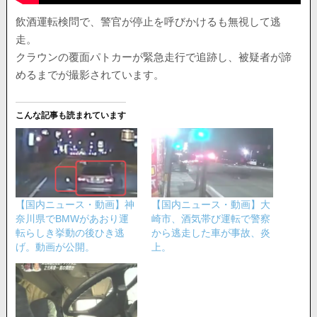
飲酒運転検問で、警官が停止を呼びかけるも無視して逃
走。
クラウンの覆面パトカーが緊急走行で追跡し、被疑者が諦
めるまでが撮影されています。
こんな記事も読まれています
【国内ニュース・動画】神
【国内ニュース・動画】大
奈川県でBMWがあおり運
崎市、酒気帯び運転で警察
転らしき挙動の後ひき逃
から逃走した車が事故、炎
げ。動画が公開。
上。