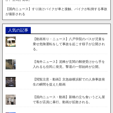
を
投
【国内ニュース】すり抜けバイクが車と接触、バイクが転倒する事故
擲
が撮影される
す
る
プ
リ
人気の記事
ウ
ス
【動画有り・ニュース】八戸学院のバスが児童を
が
乗せ危険運転をして事故を起こす様子が公開され
撮
る。
影
さ
【海外ニュース】泥棒が玄関の郵便受けから手を
れ
入れるも住民に発見。撃退の一部始終が公開。
る。
【閲覧注意・動画】京急線横浜駅での人身事故発
生の瞬間を捉えた動画
【国内ニュース・動画】新橋の立ち食いうどん屋
で客が店員に暴行。動画が拡散される。