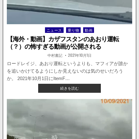
追
い
越
し。
あ
ニュース
乗り物
動画
Posted
ま
in
【海外・動画】カザフスタンのあおり運転
り
（？）の怖すぎる動画が公開される
に
危
著
掲
中村書記
2021年10月1日
険
者:
載
日：
ロードレイジ、あおり運転というよりも、マフィアが誰か
な
運
を追いかけてるようにしか見えないのは気のせいだろう
転
か。 2021年10月1日にItemF…
が
【海
物
続きを読む
外・
議
動
を
画】
醸
カ
す。
ザ
フ
ス
タ