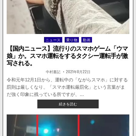
し、
暴
走
す
る
高
齢
ニュース
乗り物
動画
Posted
者
in
マ
【国内ニュース】流行りのスマホゲーム「ウマ
ー
娘」か。スマホ運転をするタクシー運転手が激
ク
写される。
の
車
著
掲
中村書記
2021年8月22日
者:
載
が
日：
令和元年12月1日から、運転中の「ながらスマホ」に対する
撮
影
罰則は厳しくなり、「スマホ運転厳罰化」という言葉がま
さ
だ強く印象に残っている所ですが、…
れ
【国
続きを読む
る。
内
ニ
ュ
ー
ス】