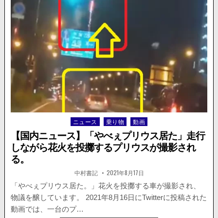
流
行
り
の
ス
マ
ホ
ゲ
ー
ム
「ウ
マ
娘」
ニュース
乗り物
動画
Posted
か。
in
ス
【国内ニュース】「やべぇプリウス居た」走行
マ
しながら花火を投擲するプリウスが撮影され
ホ
る。
運
転
著
掲
中村書記
2021年8月17日
者:
載
を
日：
「やべぇプリウス居た。」花火を投擲する車が撮影され、
す
る
物議を醸しています。 2021年8月16日にTwitterに投稿された
タ
動画では、一台のプ…
ク