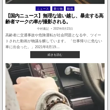
て
も
ニュース
乗り物
動画
Posted
割
in
り
【国内ニュース】無理な追い越し、暴走する高
込
齢者マークの車が撮影される。
み
た
著
掲
中村書記
2021年8月23日
者:
載
い
日：
高齢者に交通事故や危険運転が社会問題となる中、ツイー
車
トされた動画が物議を醸しています。 「仕事帰りに危ない
と
割
車に出会った。」2021年8月19…
り
【国
続きを読む
込
内
ま
ニ
れ
ュ
た
ー
く
ス】
な
無
い
理
車
な
の
追
攻
い
防。
越