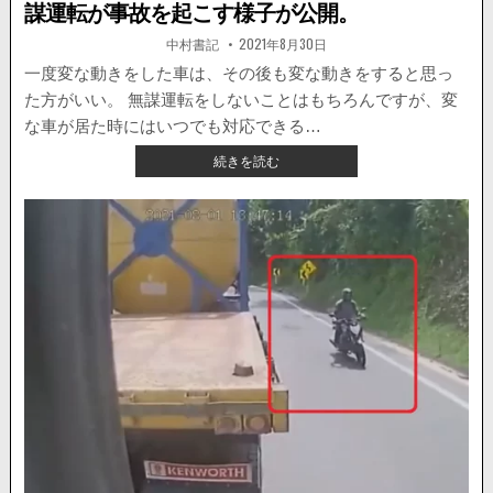
し
謀運転が事故を起こす様子が公開。
が
撮
著
掲
中村書記
2021年8月30日
者:
載
影
日：
一度変な動きをした車は、その後も変な動きをすると思っ
さ
た方がいい。 無謀運転をしないことはもちろんですが、変
れ
る。
な車が居た時にはいつでも対応できる…
【海
続きを読む
外
ニ
ュ
ー
ス】
高
速
道
路
を
バ
ッ
ク
で
逆