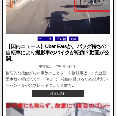
越
し。
バ
イ
ク
が
ト
ラ
ニュース
乗り物
動画
Posted
ッ
in
ク
【国内ニュース】Uber Eatsか。バッグ持ちの
に
自転車により撮影車のバイクが転倒？動画が公
挟
開。
ま
れ
著
掲
中村書記
2021年8月27日
者:
載
か
日：
物理的な接触がない事故のことを、非接触事故、または誘
け
る。
因事故と呼ばれます。 例えば、接触を避けるための片方が
急ハンドルや急ブレーキにより事故を…
【国
続きを読む
内
ニ
ュ
ー