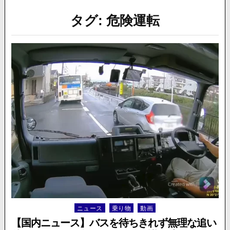
タグ:
危険運転
ニュース
乗り物
動画
Posted
in
【国内ニュース】バスを待ちきれず無理な追い