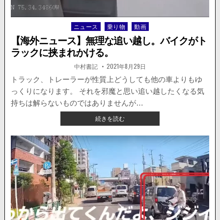
走。
無
謀
ニュース
乗り物
動画
Posted
運
in
転
【海外ニュース】無理な追い越し。バイクがト
が
ラックに挟まれかける。
事
故
著
掲
中村書記
2021年8月29日
者:
載
を
日：
トラック、トレーラーが性質上どうしても他の車よりもゆ
起
っくりになります。 それを邪魔と思い追い越したくなる気
こ
す
持ちは解らないものではありませんが…
様
【海
続きを読む
子
外
が
ニ
公
ュ
開。
ー
ス】
無
理
な
追
い