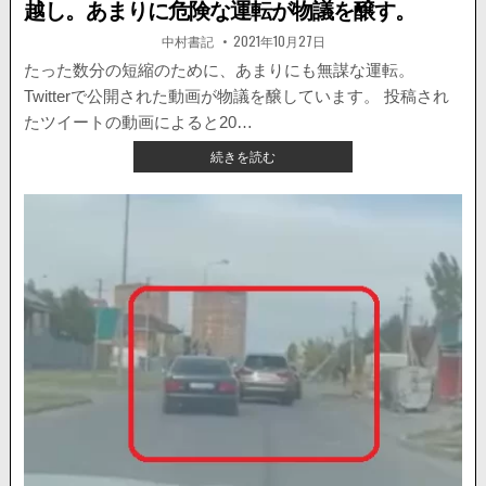
越し。あまりに危険な運転が物議を醸す。
著
掲
中村書記
2021年10月27日
者:
載
日：
たった数分の短縮のために、あまりにも無謀な運転。
Twitterで公開された動画が物議を醸しています。 投稿され
たツイートの動画によると20…
【国
続きを読む
内
ニ
ュ
ー
ス】
バ
ス
を
待
ち
き
れ
ず
無
理
な