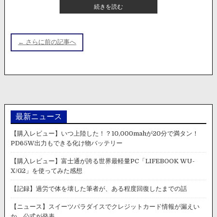
【国
続きを読む
シ
内
ー
投
ニ
運
ュ
転
稿
ー
← さらに前の記事へ
手
ナ
ス】
が
「や
激
ビ
べ
写
ゲ
ぇ
さ
プ
れ
ー
リ
る。
シ
ウ
ス
最新ニュース
ョ
居
ン
【購入レビュー】いつ上陸した！？10,000mahが20分で満タン！
た」
PD65W出力もできる化け物バッテリー
走
行
【購入レビュー】富士通が誇る世界最軽量PC「LIFEBOOK WU-
し
X/G2」を使ってみた感想
な
が
【記録】過労で体を壊した筆者が、ある程度回復したまでの話
ら
花
【ニュース】スイーツパラダイスでクレジットカード情報が漏えい
火
か。公式が発表。