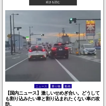
【国
続きを読む
転
内
倒？
ニ
動
ュ
画
ー
が
ス】
公
危
開。
険
運
転、
故
意
に
急
ブ
レ
ー
キ
を
ニュース
乗り物
動画
Posted
踏
in
ま
【国内ニュース】激しいせめぎ合い。どうして
れ
も割り込みたい車と割り込まれたくない車の攻
た
防。
と