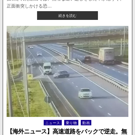
事
故。
正面衝突しかける恐…
事
【動
続きを読む
故
画】
車
正
の
面
ド
衝
ラ
突
レ
寸
コ
前！
が
和
公
歌
開。
山
県
で
危
険
す
ぎ
る
追
ニュース
乗り物
動画
Posted
い
in
越
【海外ニュース】高速道路をバックで逆走。無