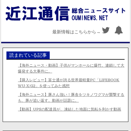
最新情報はこちらから→
読まれている記事
【海外ニュース・動画】子供がマンホールに爆竹。連鎖して大
爆発する大事件に。
【購入レビュー】富士通が誇る世界最軽量PC「LIFEBOOK
WU-X/G2」を使ってみた感想
【海外ニュース】豚さん強い！豚舎をツキノワグマが襲撃する
も、豚が追い返す。動画が話題に。
【動画】UPSの配達員が、凍結した地面に気転を利かす動画