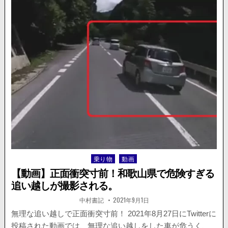
ュ
ー
ス】
高
速
道
路
を
暴
走
し
て
い
た
車
が
乗り物
動画
Posted
ス
in
リ
【動画】正面衝突寸前！和歌山県で危険すぎる
ッ
追い越しが撮影される。
プ
し
著
掲
中村書記
2021年9月1日
者:
載
横
日：
無理な追い越しで正面衝突寸前！ 2021年8月27日にTwitterに
転
投稿された動画では、無理な追い越しをした車が危うく、