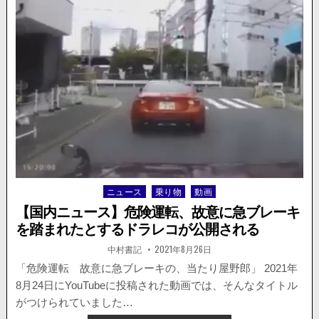
ス】
UBER
EATS
か。
バ
ッ
グ
持
ち
の
自
転
車
に
よ
ニュース
乗り物
動画
Posted
り
in
【国内ニュース】危険運転、故意に急ブレーキ
撮
を踏まれたとするドラレコが公開される
影
車
著
掲
中村書記
2021年8月26日
者:
載
の
日：
「危険運転 故意に急ブレーキの、当たり屋野郎」 2021年
バ
8月24日にYouTubeに投稿された動画では、そんなタイトル
イ
ク
がつけられていました…
が