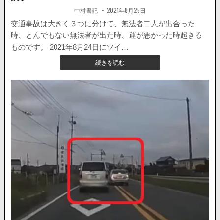
す
著
掲
中村書記
2021年8月25日
者:
載
る
日：
交通事故は大きく３つに分けて、無法者二人が出合った
ド
ラ
時、とんでもない無法者が出た時、運が悪かった時起きる
レ
ものです。 2021年8月24日にツイ…
コ
【国
続きを読む
が
内
公
ニ
開
ュ
さ
ー
れ
ス】
る
激
し
い
せ
め
ぎ
合
い。
ど
う
し