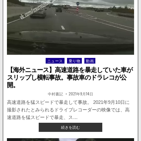
ン
の
あ
お
り
運
転
（？）
の
怖
ニュース
乗り物
動画
Posted
す
in
ぎ
【海外ニュース】高速道路を暴走していた車が
る
スリップし横転事故。事故車のドラレコが公
動
開。
画
が
著
掲
中村書記
2021年9月14日
者:
載
公
日：
高速道路を猛スピードで暴走して事故。 2021年9月10日に
開
さ
撮影されたとみられるドライブレコーダーの映像では、高
れ
速道路を猛スピードで暴走、ス…
る
【海
続きを読む
外
ニ