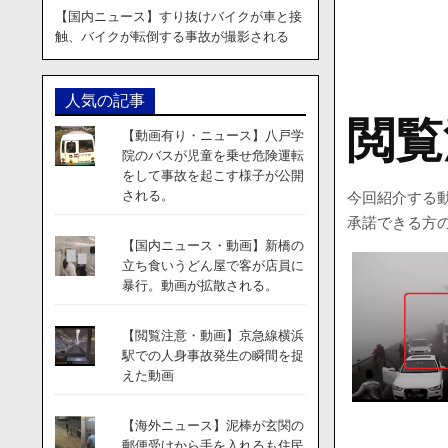
【国内ニュース】すり抜けバイクが車と接
触、バイクが転倒する事故が撮影される
人気の記事
閲覧
【動画有り・ニュース】八戸学
院のバスが児童を乗せ危険運転
をして事故を起こす様子が公開
される。
今回紹介する
承諾できる方
【国内ニュース・動画】新橋の
立ち食いうどん屋で客が店員に
暴行。動画が拡散される。
【閲覧注意・動画】京急線横浜
駅での人身事故発生の瞬間を捉
えた動画
【海外ニュース】泥棒が玄関の
郵便受けから手を入れるも住民