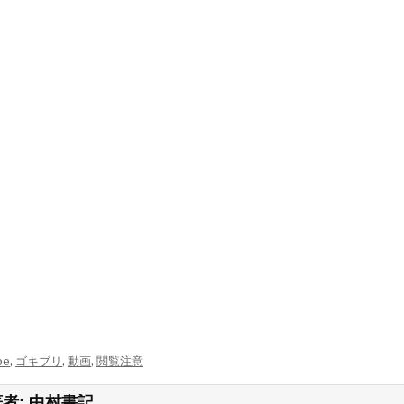
be
,
ゴキブリ
,
動画
,
閲覧注意
著者:
中村書記