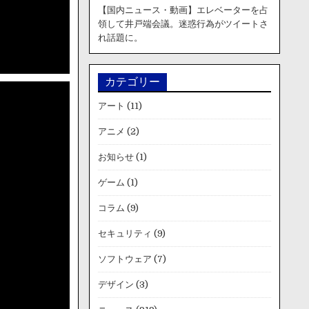
【国内ニュース・動画】エレベーターを占
領して井戸端会議。迷惑行為がツイートさ
れ話題に。
カテゴリー
アート
(11)
アニメ
(2)
お知らせ
(1)
ゲーム
(1)
コラム
(9)
セキュリティ
(9)
ソフトウェア
(7)
デザイン
(3)