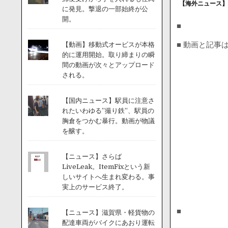
【海外ニュース】
に発見。撃退の一部始終が公
開。
■
■ 動画と記事
【動画】移動式オービスが本格
的に運用開始。取り締まりの瞬
間の動画が次々とアップロード
される。
【国内ニュース】駅員に注意さ
れたいわゆる”撮り鉄”、駅員の
胸倉をつかむ暴行。動画が物議
を醸す。
【ニュース】さらば
LiveLeak。ItemFixという新
しいサイトへ生まれ変わる。事
実上のサービス終了。
■
【ニュース】滋賀県・軽貨物の
配達車両がバイクにあおり運転