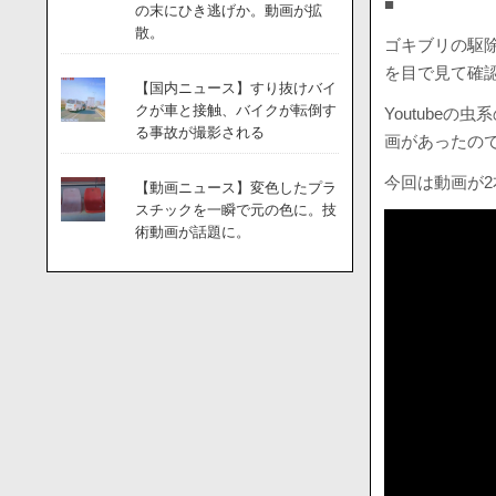
■
の末にひき逃げか。動画が拡
散。
ゴキブリの駆
を目で見て確
【国内ニュース】すり抜けバイ
クが車と接触、バイクが転倒す
Youtube
る事故が撮影される
画があったの
今回は動画が
【動画ニュース】変色したプラ
スチックを一瞬で元の色に。技
術動画が話題に。