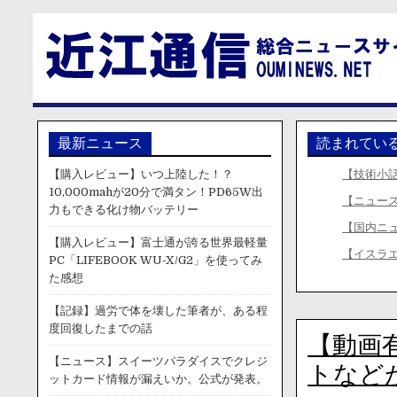
最新ニュース
読まれてい
【購入レビュー】いつ上陸した！？
【技術小話】
10,000mahが20分で満タン！PD65W出
【ニュー
力もできる化け物バッテリー
【国内ニ
【購入レビュー】富士通が誇る世界最軽量
【イスラ
PC「LIFEBOOK WU-X/G2」を使ってみ
た感想
【記録】過労で体を壊した筆者が、ある程
度回復したまでの話
【動画
【ニュース】スイーツパラダイスでクレジ
トなど
ットカード情報が漏えいか。公式が発表。