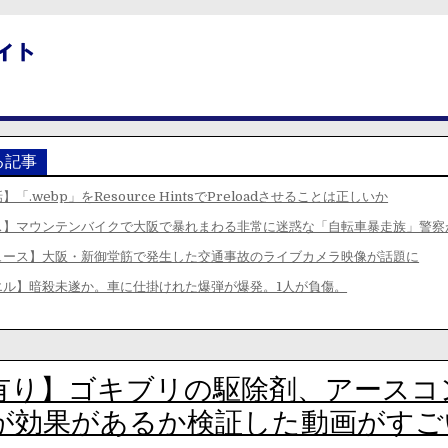
る記事
「.webp」をResource HintsでPreloadさせることは正しいか
ス】マウンテンバイクで大阪で暴れまわる非常に迷惑な「自転車暴走族」警察
ュース】大阪・新御堂筋で発生した交通事故のライブカメラ映像が話題に
エル】暗殺未遂か。車に仕掛けれた爆弾が爆発。1人が負傷。
有り】ゴキブリの駆除剤、アースコ
が効果があるか検証した動画がすご