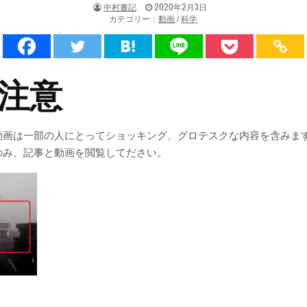
著
掲
中村書記
2020年2月3日
者:
載
カテゴリー：
動画
/
科学
日：
注意
動画は一部の人にとってショッキング、グロテスクな内容を含みま
のみ、記事と動画を閲覧してださい。