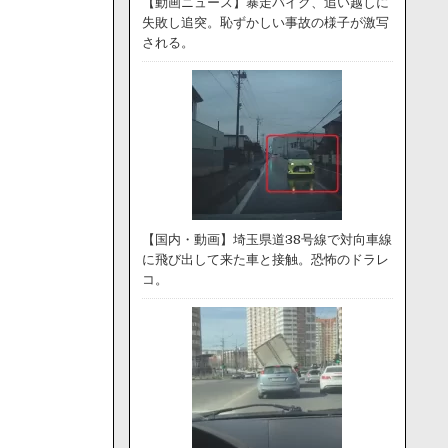
【動画ニュース】暴走バイク、追い越しに
失敗し追突。恥ずかしい事故の様子が激写
される。
【国内・動画】埼玉県道38号線で対向車線
に飛び出して来た車と接触。恐怖のドラレ
コ。