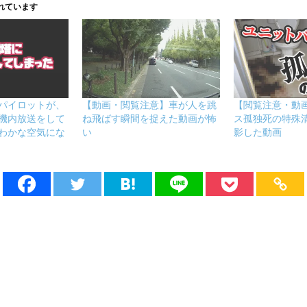
れています
パイロットが、
【動画・閲覧注意】車が人を跳
【閲覧注意・動
機内放送をして
ね飛ばす瞬間を捉えた動画が怖
ス孤独死の特殊
わかな空気にな
い
影した動画