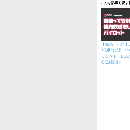
こんな記事も読ま
【動画・話題】
管制塔に誤って
しまうも、ほん
る通信記録