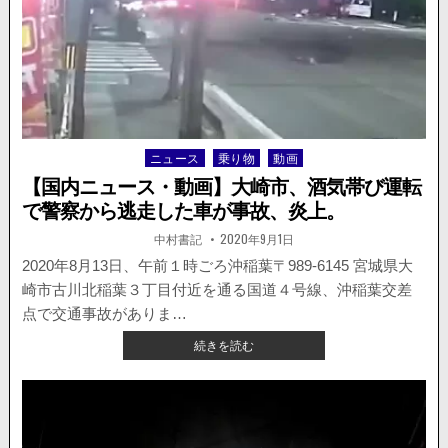
山
が
県
人
都
無
窪
し。
郡
を
通
る
ニュース
乗り物
動画
Posted
国
in
【国内ニュース・動画】大崎市、酒気帯び運転
道
2
で警察から逃走した車が事故、炎上。
号
著
掲
中村書記
2020年9月1日
線
者:
載
で
日：
2020年8月13日、午前１時ごろ沖稲葉〒989-6145 宮城県大
飲
崎市古川北稲葉３丁目付近を通る国道４号線、沖稲葉交差
酒
点で交通事故がありま…
運
転
【国
続きを読む
事
内
故。
ニ
前
ュ
方
ー
を
ス・