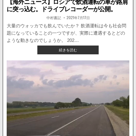
【海外ニュース】ロシアで飲酒運転の車が路肩
に突っ込む。ドライブレコーダーが公開。
著
掲
中村書記
2021年7月17日
者:
載
日：
大量のウォッカでも飲んでいたか？ 飲酒運転は今も社会問
題になっていることの一つですが、実際に遭遇するとどの
ような動きなのでしょうか。 202…
【海
続きを読む
外
ニ
ュ
ー
ス】
ロ
シ
ア
で
飲
酒
運
転
の
車