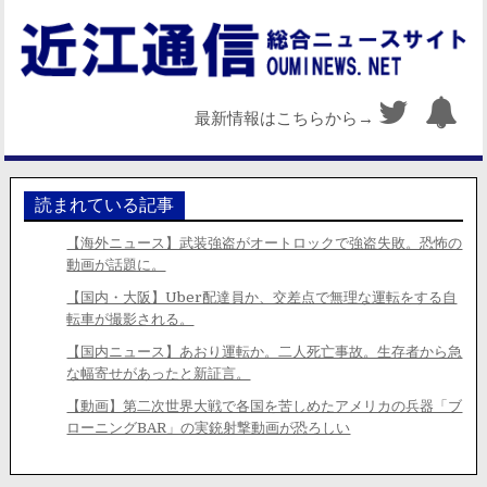
最新情報はこちらから→
読まれている記事
【海外ニュース】武装強盗がオートロックで強盗失敗。恐怖の
動画が話題に。
【国内・大阪】Uber配達員か、交差点で無理な運転をする自
転車が撮影される。
【国内ニュース】あおり運転か。二人死亡事故。生存者から急
な幅寄せがあったと新証言。
【動画】第二次世界大戦で各国を苦しめたアメリカの兵器「ブ
ローニングBAR」の実銃射撃動画が恐ろしい