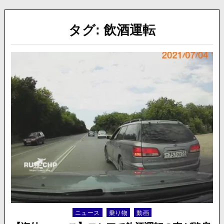
タグ:
飲酒運転
ニュース
乗り物
動画
Posted
in