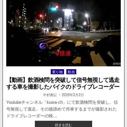
走
動
る
画】
車
大
の
崎
ド
市、
ラ
酒
レ
気
コ
帯
が
び
公
運
開。
転
で
警
乗り物
動画
Posted
察
in
か
【動画】飲酒検問を突破して信号無視して逃走
ら
する車を撮影したバイクのドライブレコーダー
逃
走
著
掲
中村書記
2020年2月2日
者:
載
し
日：
Youtubeチャンネル「kuwa-ch」にて飲酒検問を突破し、信
た
号無視して逃走、その後諦めて停車するまでが撮影された
車
が
ドライブレコーダーの映…
事
【動
続きを読む
故、