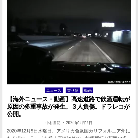
ー
ス】
飲
酒
運
転
の
ト
ラ
ッ
ク
が
当
て
逃
ニュース
乗り物
動画
Posted
げ！
in
事
【海外ニュース・動画】高速道路で飲酒運転が
故
原因の多重事故が発生。３人負傷。ドラレコが
の
公開。
様
子
著
掲
中村書記
2020年12月14日
者:
載
を
日：
2020年12月9日水曜日、アメリカ合衆国カリフォルニア州に
捉
え