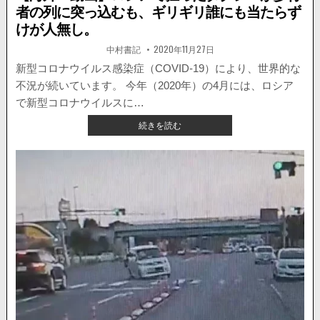
多
者の列に突っ込むも、ギリギリ誰にも当たらず
重
けが人無し。
事
故
著
掲
中村書記
2020年11月27日
者:
載
が
日：
新型コロナウイルス感染症（COVID-19）により、世界的な
発
生。
不況が続いています。 今年（2020年）の4月には、ロシア
３
で新型コロナウイルスに…
人
【海
続きを読む
負
外・
傷。
動
ド
画】
ラ
ロ
レ
シ
コ
ア
が
で
公
狂
開。
っ
た
タ
ク
シ
ー