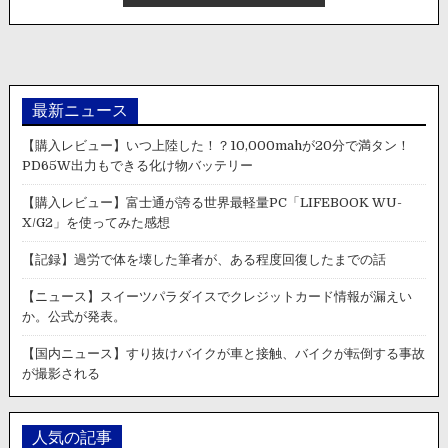
画】
炎
飲
上。
酒
検
問
を
最新ニュース
突
破
【購入レビュー】いつ上陸した！？10,000mahが20分で満タン！
し
PD65W出力もできる化け物バッテリー
て
信
【購入レビュー】富士通が誇る世界最軽量PC「LIFEBOOK WU-
号
X/G2」を使ってみた感想
無
視
【記録】過労で体を壊した筆者が、ある程度回復したまでの話
し
て
【ニュース】スイーツパラダイスでクレジットカード情報が漏えい
逃
か。公式が発表。
走
す
【国内ニュース】すり抜けバイクが車と接触、バイクが転倒する事故
る
が撮影される
車
を
撮
人気の記事
影