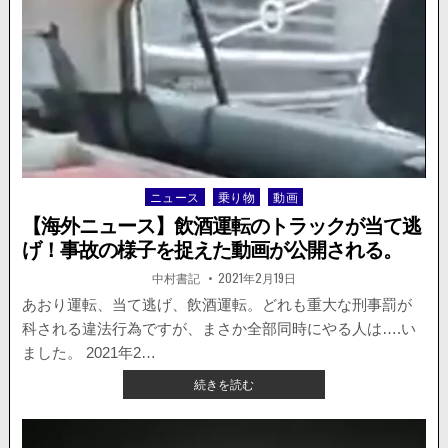
車
が
路
肩
に
停
車
中
の
パ
ニュース
乗り物
動画
Posted
ト
in
【海外ニュース】飲酒運転のトラックが当て逃
カ
ー
げ！事故の様子を捉えた動画が公開される。
に
著
掲
中村書記
2021年2月19日
突
者:
載
日：
っ
あおり運転、当て逃げ、飲酒運転。どれも重大な刑事罰が
込
科される違法行為ですが、まさか全部同時にやる人は….い
む。
ました。 2021年2…
動
画
【海
続きを読む
が
外
公
ニ
開。
ュ