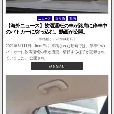
が
路
肩
ニュース
乗り物
動画
Posted
に
in
突
【海外ニュース】飲酒運転の車が路肩に停車中
っ
のパトカーに突っ込む。動画が公開。
込
む。
著
掲
中村書記
2021年6月16日
者:
載
ド
日：
2021年6月11日にItemFixに投稿された動画では、停車中の
ラ
パトカーに飲酒運転の車が衝突、横転する様子が記録され
イ
ブ
ていました。 公開され…
レ
【海
続きを読む
コ
外
ー
ニ
ダ
ュ
ー
ー
が
ス】
公
飲
開。
酒
運
転
の