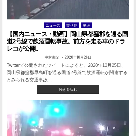
が
歩
行
者
ニュース
乗り物
動画
Posted
の
in
列
【国内ニュース・動画】岡山県都窪郡を通る国
に
道2号線で飲酒運転事故。前方を走る車のドラ
突
レコが公開。
っ
込
著
掲
中村書記
2020年10月26日
者:
載
む
日：
Twitterで公開されたツイートによると、2020年10月25日、
も、
ギ
岡山県都窪郡早島町を通る国道2号線で飲酒運転が関連する
リ
とみられる交通事故…
ギ
【国
続きを読む
リ
内
誰
ニ
に
ュ
も
ー
当
ス・
た
動
ら
画】
ず
岡
け