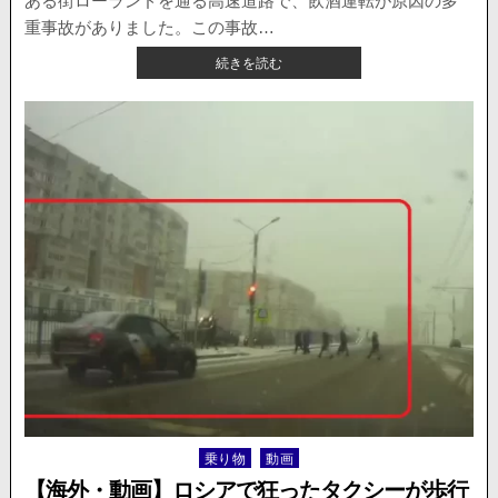
ある街ローランドを通る高速道路で、飲酒運転が原因の多
た
重事故がありました。この事故…
動
【海
続きを読む
画
外
が
ニ
公
ュ
開
ー
さ
ス・
れ
動
る。
画】
高
速
道
路
で
飲
酒
運
転
が
原
乗り物
動画
Posted
因
in
の
【海外・動画】ロシアで狂ったタクシーが歩行