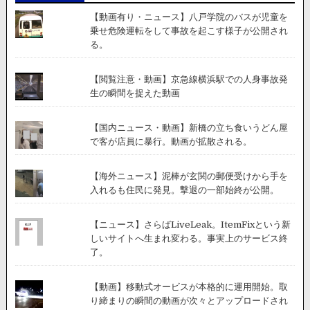
し
【動画有り・ニュース】八戸学院のバスが児童を
た
乗せ危険運転をして事故を起こす様子が公開され
バ
る。
イ
ク
の
【閲覧注意・動画】京急線横浜駅での人身事故発
ド
生の瞬間を捉えた動画
ラ
イ
【国内ニュース・動画】新橋の立ち食いうどん屋
ブ
で客が店員に暴行。動画が拡散される。
レ
コ
ー
【海外ニュース】泥棒が玄関の郵便受けから手を
ダ
入れるも住民に発見。撃退の一部始終が公開。
ー
【ニュース】さらばLiveLeak。ItemFixという新
しいサイトへ生まれ変わる。事実上のサービス終
了。
【動画】移動式オービスが本格的に運用開始。取
り締まりの瞬間の動画が次々とアップロードされ