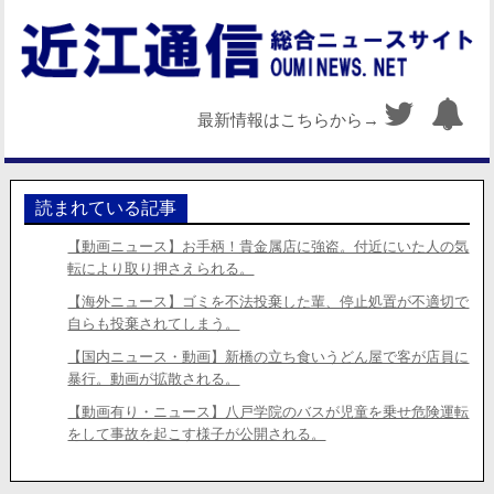
最新情報はこちらから→
読まれている記事
【動画ニュース】お手柄！貴金属店に強盗。付近にいた人の気
転により取り押さえられる。
【海外ニュース】ゴミを不法投棄した輩、停止処置が不適切で
自らも投棄されてしまう。
【国内ニュース・動画】新橋の立ち食いうどん屋で客が店員に
暴行。動画が拡散される。
【動画有り・ニュース】八戸学院のバスが児童を乗せ危険運転
をして事故を起こす様子が公開される。