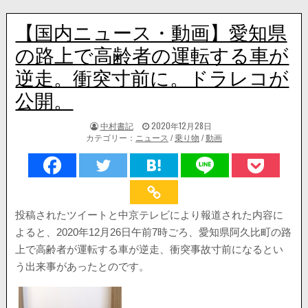
【国内ニュース・動画】愛知県
の路上で高齢者の運転する車が
逆走。衝突寸前に。ドラレコが
公開。
著
掲
中村書記
2020年12月28日
者:
載
カテゴリー：
ニュース
/
乗り物
/
動画
日：
投稿されたツイートと中京テレビにより報道された内容に
よると、2020年12月26日午前7時ごろ、愛知県阿久比町の路
上で高齢者が運転する車が逆走、衝突事故寸前になるとい
う出来事があったとのです。