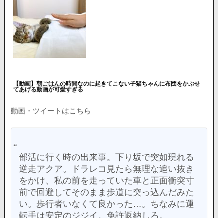
【動画】朝ごはんの時間なのに起きてこない子猫ちゃんに布団をかぶせ
てあげる動画が可愛すぎる
動画・ツイートはこちら
部活に行く時の出来事。下り坂で突如現れる
逆走アクア。ドラレコ見たら無理な追い抜き
をかけ、私の前を走っていた車と正面衝突寸
前で回避してそのまま歩道に突っ込んだみた
い。歩行者いなくて良かった…。ちなみに運
転手は安定のジジイ。免許返納しろ。