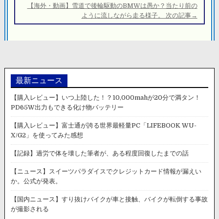
ー
【海外・動画】雪道で後輪駆動のBMWは愚か？当たり前の
シ
ように流しながら走る様子。 次の記事→
ョ
ン
最新ニュース
【購入レビュー】いつ上陸した！？10,000mahが20分で満タン！
PD65W出力もできる化け物バッテリー
【購入レビュー】富士通が誇る世界最軽量PC「LIFEBOOK WU-
X/G2」を使ってみた感想
【記録】過労で体を壊した筆者が、ある程度回復したまでの話
【ニュース】スイーツパラダイスでクレジットカード情報が漏えい
か。公式が発表。
【国内ニュース】すり抜けバイクが車と接触、バイクが転倒する事故
が撮影される