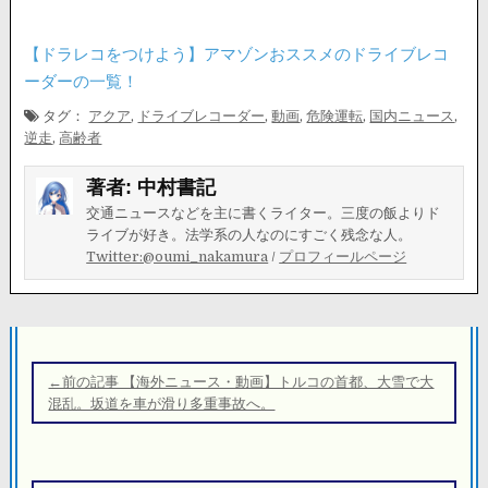
【ドラレコをつけよう】アマゾンおススメのドライブレコ
ーダーの一覧！
タグ：
アクア
,
ドライブレコーダー
,
動画
,
危険運転
,
国内ニュース
,
逆走
,
高齢者
著者:
中村書記
交通ニュースなどを主に書くライター。三度の飯よりド
ライブが好き。法学系の人なのにすごく残念な人。
Twitter:@oumi_nakamura
/
プロフィールページ
投
稿
←前の記事 【海外ニュース・動画】トルコの首都、大雪で大
ナ
混乱。坂道を車が滑り多重事故へ。
ビ
ゲ