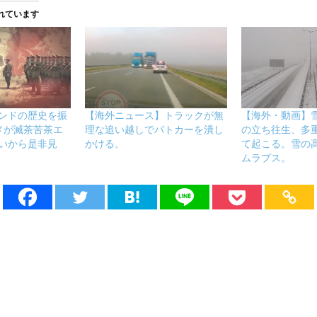
れています
ンドの歴史を振
【海外ニュース】トラックが無
【海外・動画】
メが滅茶苦茶エ
理な追い越しでパトカーを潰し
の立ち往生、多
いから是非見
かける。
て起こる。雪の
ムラプス。