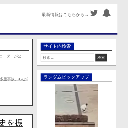
最新情報はこちらから→
サイト内検索
検
コーダーが公
索:
ランダムピックアップ
多重事故。4人が
史を振