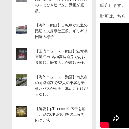
紹介します。
の末にひき逃げか。動画が拡
散。
動画はこちら
【海外・動画】自転車が鉄道の
踏切で人身事故直前、ギリギリ
回避の様子
【国内ニュース・動画】滋賀県
東近江市-名神高速道路であお
り運転。医者の男が書類送検。
【海外ニュース・動画】南京市
の高速道路で52人の乗客を乗
せたバスが火災。幸いにもけが
人なし。
【解説】μTorrentの広告を消
し、謎のCPU使用率の上昇を
防ぐ方法