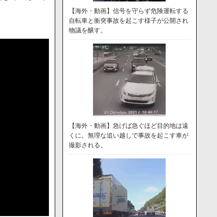
【海外・動画】信号を守らず危険運転する
自転車と衝突事故を起こす様子が公開され
物議を醸す。
【海外・動画】急げば急ぐほど目的地は遠
くに。無理な追い越しで事故を起こす車が
撮影される。