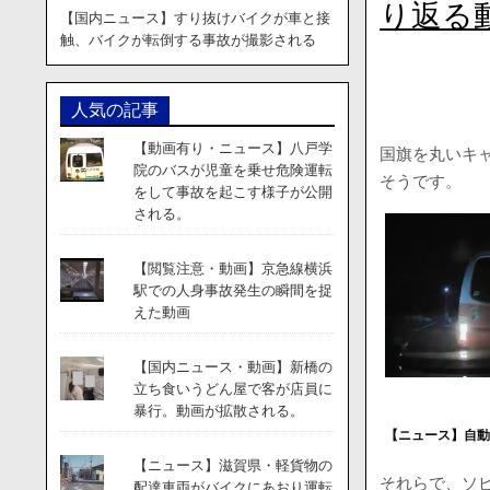
り返る
【国内ニュース】すり抜けバイクが車と接
触、バイクが転倒する事故が撮影される
人気の記事
【動画有り・ニュース】八戸学
国旗を丸いキ
院のバスが児童を乗せ危険運転
そうです。
をして事故を起こす様子が公開
される。
【閲覧注意・動画】京急線横浜
駅での人身事故発生の瞬間を捉
えた動画
【国内ニュース・動画】新橋の
立ち食いうどん屋で客が店員に
暴行。動画が拡散される。
【ニュース】自
【ニュース】滋賀県・軽貨物の
それらで、ソ
配達車両がバイクにあおり運転