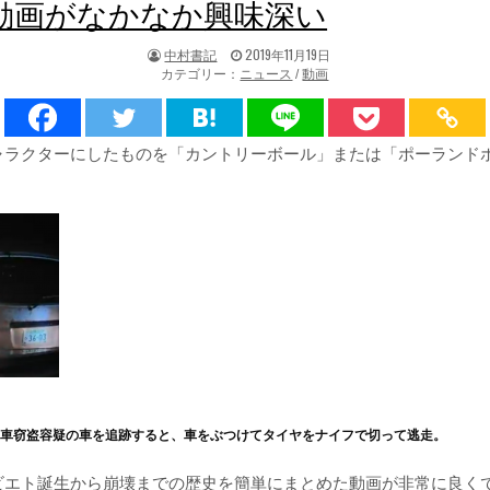
動画がなかなか興味深い
著
掲
中村書記
2019年11月19日
者:
載
カテゴリー：
ニュース
/
動画
日：
ャラクターにしたものを「カントリーボール」または「ポーランド
動車窃盗容疑の車を追跡すると、車をぶつけてタイヤをナイフで切って逃走。
ビエト誕生から崩壊までの歴史を簡単にまとめた動画が非常に良く