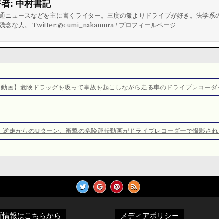
著者:
中村書記
通ニュースなどを主に書くライター。三度の飯よりドライブが好き。法学系
残念な人。
Twitter:@oumi_nakamura
/
プロフィールページ
【動画】危険ドラッグを吸って事故を起こしながら走る車のドライブレコーダ
】逆走からのUターン、衝撃の危険運転動画がドライブレコーダーで撮影され
新情報はこちらから
メディアポリシー