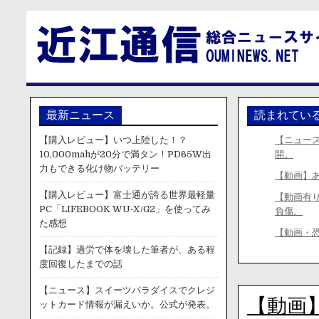
最新ニュース
読まれてい
【購入レビュー】いつ上陸した！？
【ニュー
10,000mahが20分で満タン！PD65W出
開。
力もできる化け物バッテリー
【動画】
【購入レビュー】富士通が誇る世界最軽量
【動画有
PC「LIFEBOOK WU-X/G2」を使ってみ
負傷。
た感想
【動画・
【記録】過労で体を壊した筆者が、ある程
度回復したまでの話
【ニュース】スイーツパラダイスでクレジ
【動画
ットカード情報が漏えいか。公式が発表。