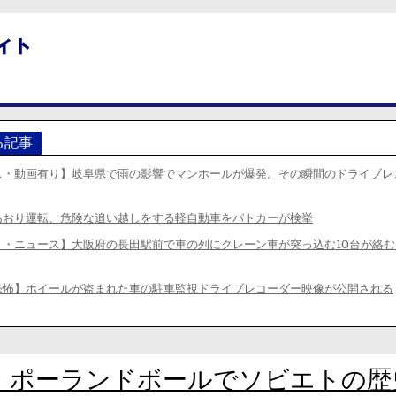
る記事
ス・動画有り】岐阜県で雨の影響でマンホールが爆発。その瞬間のドライブレ
あおり運転、危険な追い越しをする軽自動車をパトカーが検挙
り・ニュース】大阪府の長田駅前で車の列にクレーン車が突っ込む10台が絡む
恐怖】ホイールが盗まれた車の駐車監視ドライブレコーダー映像が公開される
】ポーランドボールでソビエトの歴