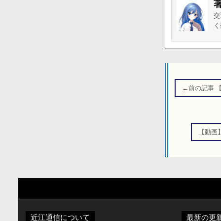
交
く
投
稿
←前の記事 
ナ
ビ
ゲ
【動画
ー
シ
ョ
ン
近江通信について
最新の更