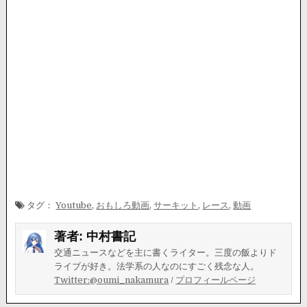
タグ：
Youtube
,
おもしろ動画
,
サーキット
,
レース
,
動画
著者:
中村書記
交通ニュースなどを主に書くライター。三度の飯よりド
ライブが好き。法学系の人なのにすごく残念な人。
Twitter:@oumi_nakamura
/
プロフィールページ