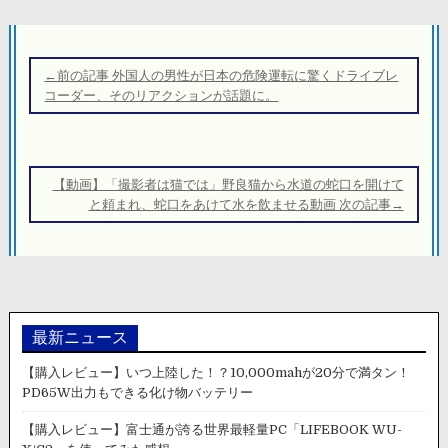
投
稿
←前の記事 外国人の男性が日本の危険運転に驚くドライブレ
ナ
コーダー、そのリアクションが話題に。
ビ
ゲ
ー
【動画】「撮影者は猫では」野良猫から水道の蛇口を開けて
シ
と頼まれ、蛇口をあけて水を飲ませる動画 次の記事→
ョ
ン
最新ニュース
【購入レビュー】いつ上陸した！？10,000mahが20分で満タン！
PD65W出力もできる化け物バッテリー
【購入レビュー】富士通が誇る世界最軽量PC「LIFEBOOK WU-