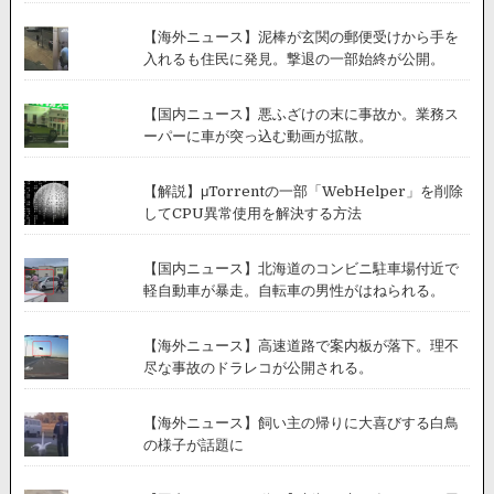
【海外ニュース】泥棒が玄関の郵便受けから手を
入れるも住民に発見。撃退の一部始終が公開。
【国内ニュース】悪ふざけの末に事故か。業務ス
ーパーに車が突っ込む動画が拡散。
【解説】μTorrentの一部「WebHelper」を削除
してCPU異常使用を解決する方法
【国内ニュース】北海道のコンビニ駐車場付近で
軽自動車が暴走。自転車の男性がはねられる。
【海外ニュース】高速道路で案内板が落下。理不
尽な事故のドラレコが公開される。
【海外ニュース】飼い主の帰りに大喜びする白鳥
の様子が話題に