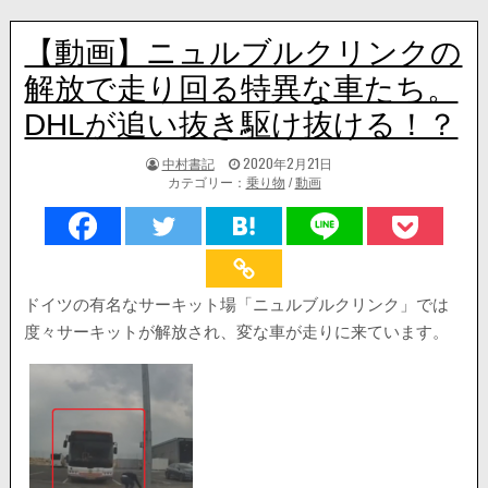
【動画】ニュルブルクリンクの
解放で走り回る特異な車たち。
DHLが追い抜き駆け抜ける！？
著
掲
中村書記
2020年2月21日
者:
載
カテゴリー：
乗り物
/
動画
日：
ドイツの有名なサーキット場「ニュルブルクリンク」では
度々サーキットが解放され、変な車が走りに来ています。