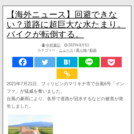
【海外ニュース】回避できな
い？道路に超巨大な水たまり。
バイクが転倒する。
著
掲
中村書記
2021年8月1日
者:
載
カテゴリー：
ニュース
/
乗り物
/
動画
日：
2021年7月21日、フィリピンのマリキナ市で台風6号「イン
ファ」が猛威を奮いました。
台風の豪雨により、各所で道路が冠水するなどの被害が発
生しました。