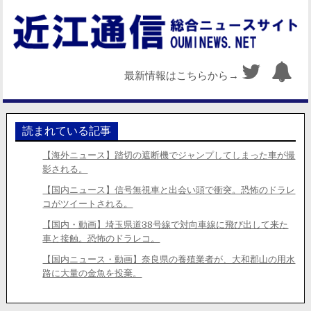
最新情報はこちらから→
読まれている記事
【海外ニュース】踏切の遮断機でジャンプしてしまった車が撮
影される。
【国内ニュース】信号無視車と出会い頭で衝突。恐怖のドラレ
コがツイートされる。
【国内・動画】埼玉県道38号線で対向車線に飛び出して来た
車と接触。恐怖のドラレコ。
【国内ニュース・動画】奈良県の養殖業者が、大和郡山の用水
路に大量の金魚を投棄。