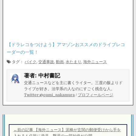
【ドラレコをつけよう】アマゾンおススメのドライブレコ
ーダーの一覧！
タグ：
バイク
,
交通事故
,
動画
,
水たまり
,
海外ニュース
著者:
中村書記
交通ニュースなどを主に書くライター。三度の飯よりド
ライブが好き。法学系の人なのにすごく残念な人。
Twitter:@oumi_nakamura
/
プロフィールページ
投
稿
←前の記事 【海外ニュース】泥棒が玄関の郵便受けから手を
入れるも住民に発見。撃退の一部始終が公開。