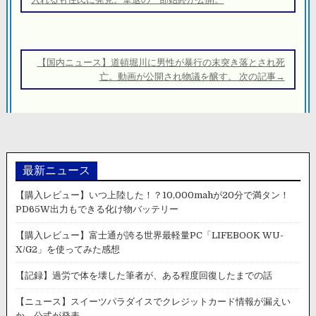
ナ
ビ
ゲ
ー
【国内ニュース】道頓堀川に男性が暴行の末突き落とされ死
シ
亡。動画が公開され物議を醸す。 次の記事→
ョ
ン
最新ニュース
【購入レビュー】いつ上陸した！？10,000mahが20分で満タン！
PD65W出力もできる化け物バッテリー
【購入レビュー】富士通が誇る世界最軽量PC「LIFEBOOK WU-
X/G2」を使ってみた感想
【記録】過労で体を壊した筆者が、ある程度回復したまでの話
【ニュース】スイーツパラダイスでクレジットカード情報が漏えい
か。公式が発表。