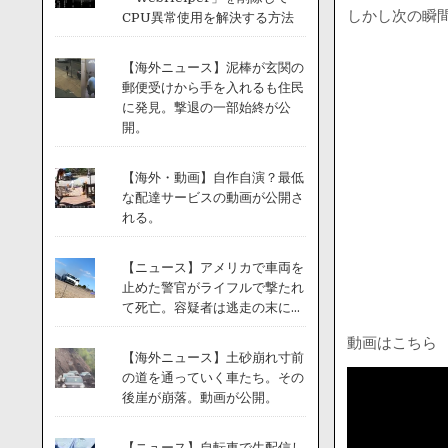
しかし次の瞬間
CPU異常使用を解決する方法
【海外ニュース】泥棒が玄関の
郵便受けから手を入れるも住民
に発見。撃退の一部始終が公
開。
【海外・動画】自作自演？最低
な配達サービスの動画が公開さ
れる。
【ニュース】アメリカで車両を
止めた警官がライフルで撃たれ
て死亡。容疑者は逃走の末に...
動画はこちら
【海外ニュース】土砂崩れ寸前
の道を通っていく車たち。その
後崖が崩落。動画が公開。
【ニュース】自転車で生配信し