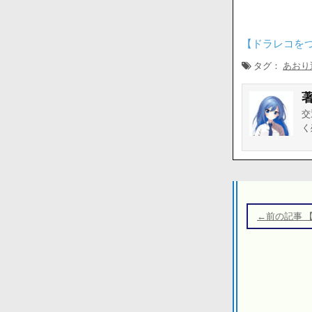
【ドラレコを
タグ：
あおり
交
く
投
稿
←前の記事 
ナ
ビ
ゲ
ー
シ