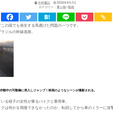
著
掲
中村書記
2020年4月7日
者:
載
カテゴリー：
乗り物
/
動画
日：
どこの国でも発生する馬鹿げた問題の一つです。
ブラジルの幹線道路。
】作動中の可動橋に突入しジャンプ！映画のようなシーンが撮影される。
ている様子の女性が乗るバイクと乗用車。
イクは何かを我慢できなかったのか、転回してから車のミラーに攻