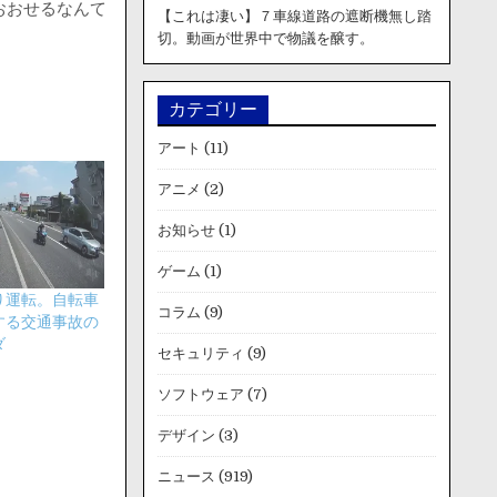
おおせるなんて
【これは凄い】７車線道路の遮断機無し踏
切。動画が世界中で物議を醸す。
カテゴリー
アート
(11)
アニメ
(2)
お知らせ
(1)
ゲーム
(1)
り運転。自転車
コラム
(9)
する交通事故の
ダ
セキュリティ
(9)
ソフトウェア
(7)
デザイン
(3)
ニュース
(919)