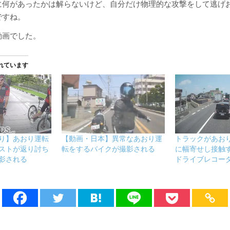
に何があったかは解らないけど、自分だけ物理的な攻撃をして逃げ
ですね。
動画でした。
れています
り】あおり運転
【動画・日本】異常なあおり運
トラックがあお
ストが返り討ち
転をするバイクが撮影される
に幅寄せし接触
影される
ドライブレコー