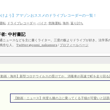
つけよう】アマゾンおススメのドライブレコーダーの一覧！
運転
,
ドライブレコーダー
,
バイク
,
危険運転
,
海外
,
返り討ち
著者:
中村書記
通ニュースなどを主に書くライター。三度の飯よりドライブが好き。法学系
残念な人。
Twitter:@oumi_nakamura
/
プロフィールページ
【動画・海外】新型コロナウイルスの受けてか、消毒車が高速で町を走り回る
【動画・ニュース】何度も膝の上に乗ってくる子猫が可愛いと話題