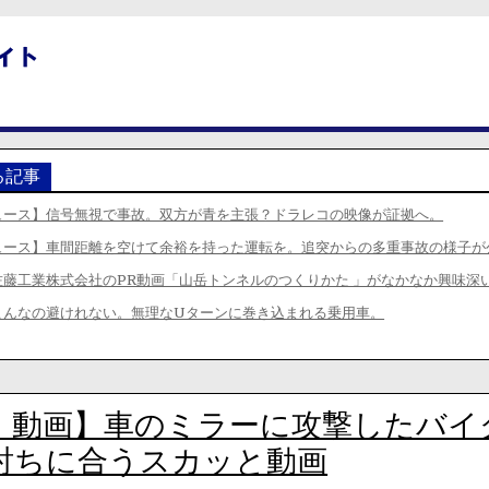
る記事
ュース】信号無視で事故。双方が青を主張？ドラレコの映像が証拠へ。
ュース】車間距離を空けて余裕を持った運転を。追突からの多重事故の様子が
佐藤工業株式会社のPR動画「山岳トンネルのつくりかた 」がなかなか興味深
こんなの避けれない。無理なUターンに巻き込まれる乗用車。
・動画】車のミラーに攻撃したバイ
討ちに合うスカッと動画