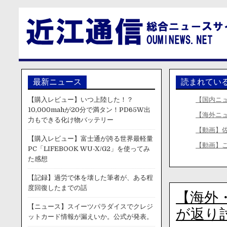
最新ニュース
読まれてい
【購入レビュー】いつ上陸した！？
【国内ニ
10,000mahが20分で満タン！PD65W出
【海外ニ
力もできる化け物バッテリー
【動画】
【購入レビュー】富士通が誇る世界最軽量
【動画】
PC「LIFEBOOK WU-X/G2」を使ってみ
た感想
【記録】過労で体を壊した筆者が、ある程
度回復したまでの話
【海外
【ニュース】スイーツパラダイスでクレジ
が返り
ットカード情報が漏えいか。公式が発表。