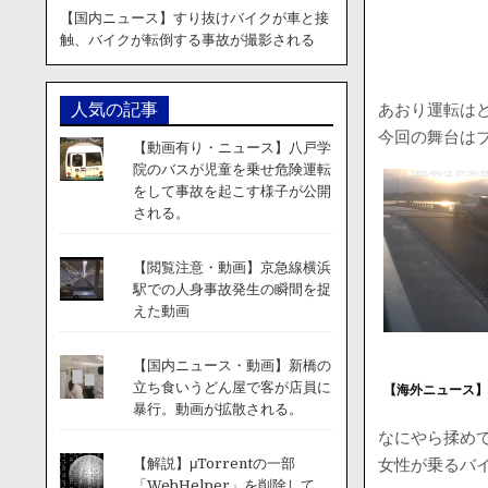
【国内ニュース】すり抜けバイクが車と接
触、バイクが転倒する事故が撮影される
あおり運転は
人気の記事
今回の舞台は
【動画有り・ニュース】八戸学
院のバスが児童を乗せ危険運転
をして事故を起こす様子が公開
される。
【閲覧注意・動画】京急線横浜
駅での人身事故発生の瞬間を捉
えた動画
【国内ニュース・動画】新橋の
立ち食いうどん屋で客が店員に
【海外ニュース
暴行。動画が拡散される。
なにやら揉め
女性が乗るバ
【解説】μTorrentの一部
「WebHelper」を削除して