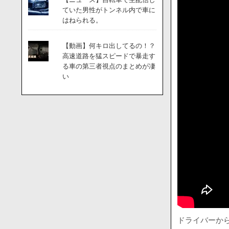
ていた男性がトンネル内で車に
はねられる。
【動画】何キロ出してるの！？
高速道路を猛スピードで暴走す
る車の第三者視点のまとめが凄
い
ドライバーか