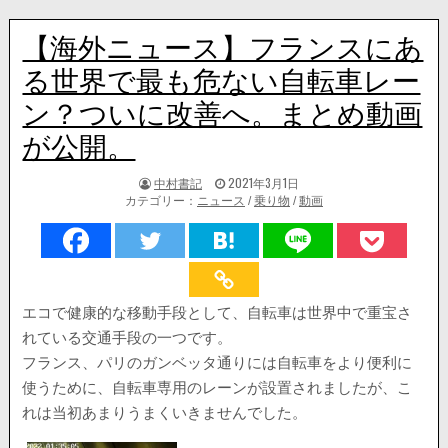
【海外ニュース】フランスにあ
る世界で最も危ない自転車レー
ン？ついに改善へ。まとめ動画
が公開。
著
掲
中村書記
2021年3月1日
者:
載
カテゴリー：
ニュース
/
乗り物
/
動画
日：
エコで健康的な移動手段として、自転車は世界中で重宝さ
れている交通手段の一つです。
フランス、パリのガンベッタ通りには自転車をより便利に
使うために、自転車専用のレーンが設置されましたが、こ
れは当初あまりうまくいきませんでした。