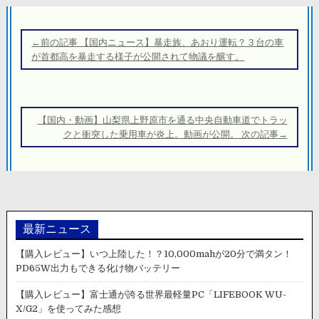
投
稿
←前の記事 【国内ニュース】暴走族、あおり運転？３台の車
ナ
が首都高を暴走する様子が公開されて物議を醸す。
ビ
ゲ
ー
【国内・動画】山梨県上野原市を通る中央自動車道でトラッ
シ
クと衝突した乗用車が炎上。動画が公開。 次の記事→
ョ
ン
最新ニュース
【購入レビュー】いつ上陸した！？10,000mahが20分で満タン！
PD65W出力もできる化け物バッテリー
【購入レビュー】富士通が誇る世界最軽量PC「LIFEBOOK WU-
X/G2」を使ってみた感想