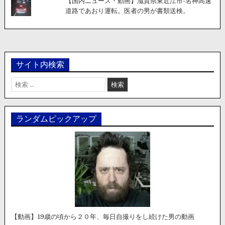
【国内ニュース・動画】滋賀県東近江市-名神高速
道路であおり運転。医者の男が書類送検。
サイト内検索
検
索:
ランダムピックアップ
【動画】19歳の頃から２０年、毎日自撮りをし続けた男の動画