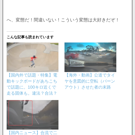
へ、変態だ！間違いない！こういう変態は大好きだぞ！
こんな記事も読まれています
【国内外で話題・特集】電
【海外・動画】公道でタイ
動キックボードがあちこち
ヤを意図的に空転（バーン
で話題に。100キロ近くで
アウト）させた者の末路
走る固体も。違法？合法？
【国内ニュース】合流で二