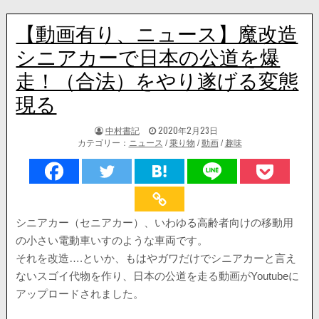
【動画有り、ニュース】魔改造
シニアカーで日本の公道を爆
走！（合法）をやり遂げる変態
現る
著
掲
中村書記
2020年2月23日
者:
載
カテゴリー：
ニュース
/
乗り物
/
動画
/
趣味
日：
シニアカー（セニアカー）、いわゆる高齢者向けの移動用
の小さい電動車いすのような車両です。
それを改造….といか、もはやガワだけでシニアカーと言え
ないスゴイ代物を作り、日本の公道を走る動画がYoutubeに
アップロードされました。