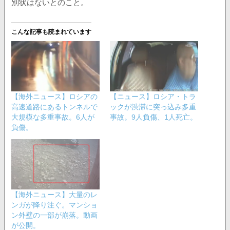
別状はないとのこと。
こんな記事も読まれています
【海外ニュース】ロシアの
【ニュース】ロシア・トラ
高速道路にあるトンネルで
ックが渋滞に突っ込み多重
大規模な多重事故。6人が
事故。9人負傷、1人死亡。
負傷。
【海外ニュース】大量のレ
ンガが降り注ぐ。マンショ
ン外壁の一部が崩落。動画
が公開。