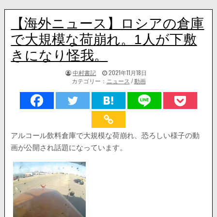
【海外ニュース】ロシアの倉庫
で大規模な荷崩れ。1人が下敷
きになり怪我。
著
掲
中村書記
2021年11月18日
者:
載
カテゴリー：
ニュース
/
動画
日：
アルコール飲料倉庫で大規模な荷崩れ、恐ろしい様子の動
画が公開され話題になっています。