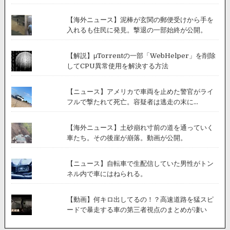
【海外ニュース】泥棒が玄関の郵便受けから手を
入れるも住民に発見。撃退の一部始終が公開。
【解説】μTorrentの一部「WebHelper」を削除
してCPU異常使用を解決する方法
【ニュース】アメリカで車両を止めた警官がライ
フルで撃たれて死亡。容疑者は逃走の末に...
【海外ニュース】土砂崩れ寸前の道を通っていく
車たち。その後崖が崩落。動画が公開。
【ニュース】自転車で生配信していた男性がトン
ネル内で車にはねられる。
【動画】何キロ出してるの！？高速道路を猛スピ
ードで暴走する車の第三者視点のまとめが凄い