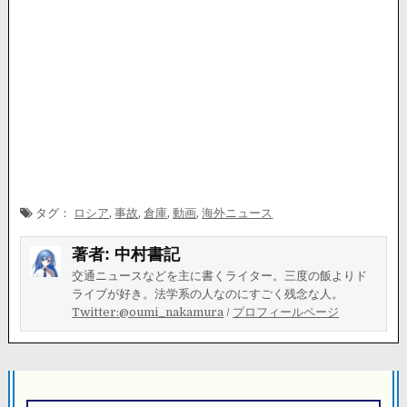
タグ：
ロシア
,
事故
,
倉庫
,
動画
,
海外ニュース
著者:
中村書記
交通ニュースなどを主に書くライター。三度の飯よりド
ライブが好き。法学系の人なのにすごく残念な人。
Twitter:@oumi_nakamura
/
プロフィールページ
投