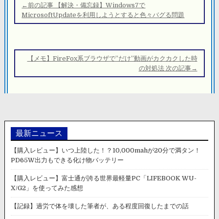
稿
←前の記事 【解決・備忘録】Windows7で
ナ
MicrosoftUpdateを利用しようとすると色々バグる問題
ビ
ゲ
ー
【メモ】FireFox系ブラウザで”だけ”動画がカクカクした時
シ
の対処法 次の記事→
ョ
ン
最新ニュース
【購入レビュー】いつ上陸した！？10,000mahが20分で満タン！
PD65W出力もできる化け物バッテリー
【購入レビュー】富士通が誇る世界最軽量PC「LIFEBOOK WU-
X/G2」を使ってみた感想
【記録】過労で体を壊した筆者が、ある程度回復したまでの話