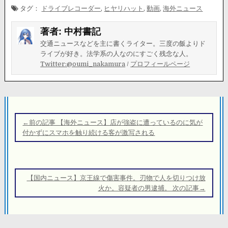
タグ：
ドライブレコーダー
,
ヒヤリハット
,
動画
,
海外ニュース
著者:
中村書記
交通ニュースなどを主に書くライター。三度の飯よりド
ライブが好き。法学系の人なのにすごく残念な人。
Twitter:@oumi_nakamura
/
プロフィールページ
投
稿
←前の記事 【海外ニュース】店が強盗に遭っているのに気が
ナ
付かずにスマホを触り続ける客が激写される
ビ
ゲ
ー
【国内ニュース】京王線で傷害事件。刃物で人を切りつけ放
シ
火か。容疑者の男逮捕。 次の記事→
ョ
ン