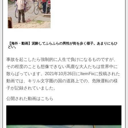
【海外・動画】泥酔してふらふらの男性が街を歩く様子。あまりにもひ
どい。
事故を起こしたら強制的に人生で負けになるものですが、
その程度のことも想像できない馬鹿な大人たちは世界中に
散らばっています。2021年10月26日にItemFixに投稿された
動画では、キリル文字圏の国の道路上での、危険運転の様
子が記録されていました。
公開された動画はこちら