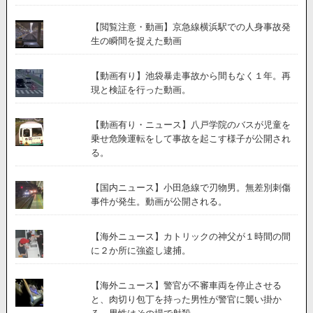
【閲覧注意・動画】京急線横浜駅での人身事故発
生の瞬間を捉えた動画
【動画有り】池袋暴走事故から間もなく１年。再
現と検証を行った動画。
【動画有り・ニュース】八戸学院のバスが児童を
乗せ危険運転をして事故を起こす様子が公開され
る。
【国内ニュース】小田急線で刃物男。無差別刺傷
事件が発生。動画が公開される。
【海外ニュース】カトリックの神父が１時間の間
に２か所に強盗し逮捕。
【海外ニュース】警官が不審車両を停止させる
と、肉切り包丁を持った男性が警官に襲い掛か