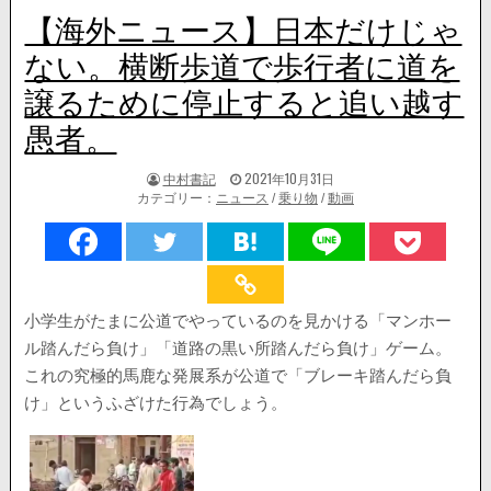
【海外ニュース】日本だけじゃ
ない。横断歩道で歩行者に道を
譲るために停止すると追い越す
愚者。
著
掲
中村書記
2021年10月31日
者:
載
カテゴリー：
ニュース
/
乗り物
/
動画
日：
小学生がたまに公道でやっているのを見かける「マンホー
ル踏んだら負け」「道路の黒い所踏んだら負け」ゲーム。
これの究極的馬鹿な発展系が公道で「ブレーキ踏んだら負
け」というふざけた行為でしょう。