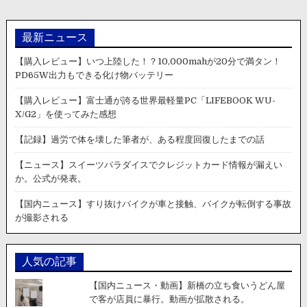
最新ニュース
【購入レビュー】いつ上陸した！？10,000mahが20分で満タン！
PD65W出力もできる化け物バッテリー
【購入レビュー】富士通が誇る世界最軽量PC「LIFEBOOK WU-
X/G2」を使ってみた感想
【記録】過労で体を壊した筆者が、ある程度回復したまでの話
【ニュース】スイーツパラダイスでクレジットカード情報が漏えい
か。公式が発表。
【国内ニュース】すり抜けバイクが車と接触、バイクが転倒する事故
が撮影される
人気の記事
【国内ニュース・動画】新橋の立ち食いうどん屋
で客が店員に暴行。動画が拡散される。