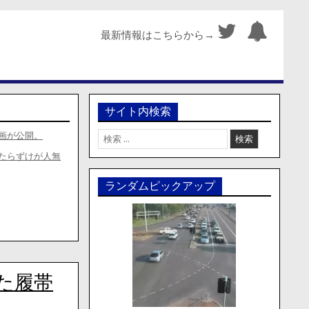
最新情報はこちらから→
サイト内検索
検
画が公開。
索:
たらずけが人無
ランダムピックアップ
た履帯