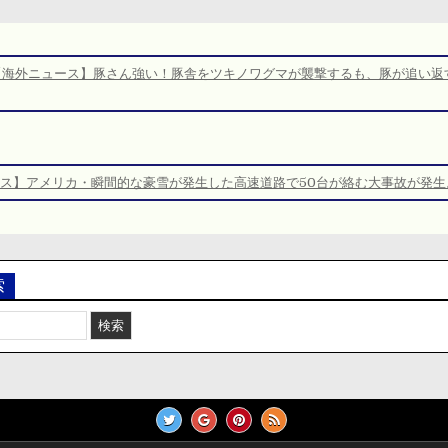
【海外ニュース】豚さん強い！豚舎をツキノワグマが襲撃するも、豚が追い返
ス】アメリカ・瞬間的な豪雪が発生した高速道路で50台が絡む大事故が発生
索