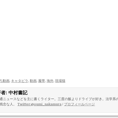
ろ動画
,
キャタピラ
,
動画
,
履帯
,
海外
,
現場猫
著者:
中村書記
通ニュースなどを主に書くライター。三度の飯よりドライブが好き。法学系
残念な人。
Twitter:@oumi_nakamura
/
プロフィールページ