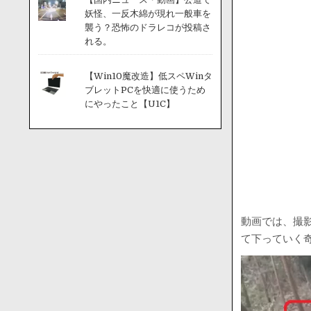
妖怪、一反木綿が現れ一般車を
襲う？恐怖のドラレコが投稿さ
れる。
【Win10魔改造】低スペWinタ
ブレットPCを快適に使うため
にやったこと【U1C】
動画では、撮
て下っていく