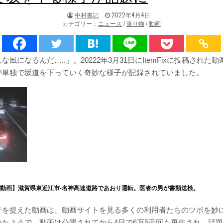
著
掲
中村書記
2022年4月4日
者:
載
カテゴリー：
ニュース
/
乗り物
/
動画
日：
風になるんだ…..」。20222年3月31日にItemFixに投稿された
が単独で坂道を下っていく奇妙な様子が記録されていました。
動画】滋賀県東近江市-名神高速道路であおり運転。医者の男が書類送検。
子を捉えた動画は、動画サイトを見る多くの利用者たちのツボを妙
めたようで、動画は公開されてから4日で6万5千回も再生され、話