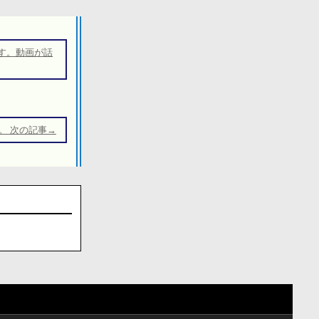
す。動画が話
。 次の記事→