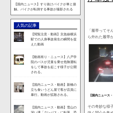
【国内ニュース】すり抜けバイクが車と接
触、バイクが転倒する事故が撮影される
人気の記事
「履帯ってそんな
【閲覧注意・動画】京急線横浜
ら外れた履帯
駅での人身事故発生の瞬間を捉
えた動画
【動画有り・ニュース】八戸学
院のバスが児童を乗せ危険運転
をして事故を起こす様子が公開
される。
【国内ニュース・動画】新橋の
立ち食いうどん屋で客が店員に
暴行。動画が拡散される。
【国内ニュース・
その奇妙な様
【国内ニュース・動画】雪山の
強く関心を集
深い溝「クレバス」に転落。恐