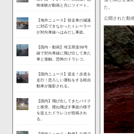
怖体験が動画と共にツイート。
た。
公開された動
【海外ニュース】前走車の減速
に対応できなかったトレーラー
が対向車線へはみだし事故。
【国内・動画】埼玉県道38号
線で対向車線に飛び出して来た
車と接触。恐怖のドラレコ。
【国内ニュース】逆走！歩道を
走行！恐ろしい運転をする軽自
動車が撮影される。
【国内】飛び出してきたバイク
と衝突。撥ね飛ばす事故の様子
を捉えたドラレコが投稿され
る。
【国内ニュース・動画】公道で