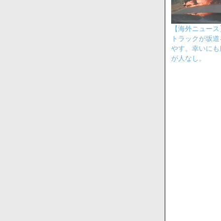
【海外ニュース
トラックが坂道
やす。幸いにも
が人なし。