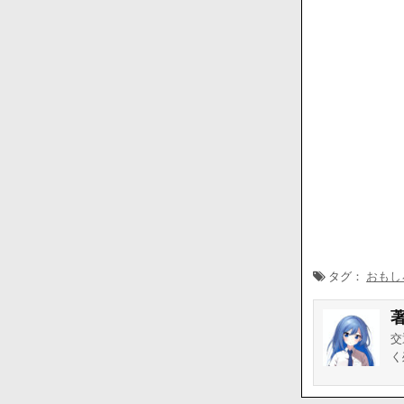
タグ：
おもし
交
く