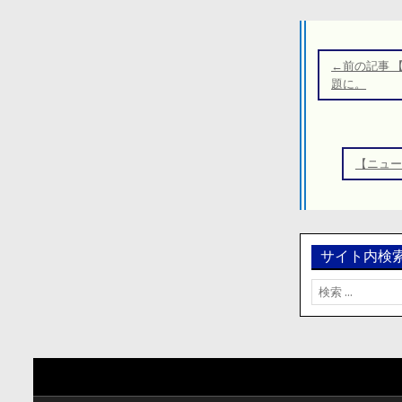
投
稿
←前の記事 
ナ
題に。
ビ
ゲ
ー
【ニュー
シ
ョ
ン
サイト内検
検
索: