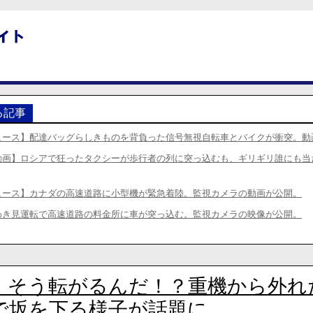
る記事
ュース】配達バッグらしきものを背負った信号無視自転車とバイクが衝突。動
動画】ロシアで狂ったタクシーが歩行者の列に突っ込むも、ギリギリ誰にも当
ュース】カナダの高速道路に小型機が緊急着陸。監視カメラの動画が公開。
わき見運転で高速道路の料金所に車が突っ込む。監視カメラの映像が公開。
】そう転がるんだ！？重機から外れ
で坂を下る様子が話題に