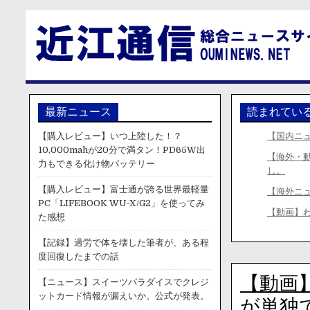
最新ニュース
読まれてい
【購入レビュー】いつ上陸した！？
【国内ニ
10,000mahが20分で満タン！PD65W出
【海外・
力もできる化け物バッテリー
し。
【購入レビュー】富士通が誇る世界最軽量
【海外ニ
PC「LIFEBOOK WU-X/G2」を使ってみ
【動画】
た感想
【記録】過労で体を壊した筆者が、ある程
度回復したまでの話
【動画
【ニュース】スイーツパラダイスでクレジ
ットカード情報が漏えいか。公式が発表。
が単独