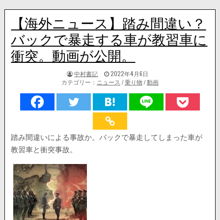
【海外ニュース】踏み間違い？
バックで暴走する車が教習車に
衝突。動画が公開。
著
掲
中村書記
2022年4月6日
者:
載
カテゴリー：
ニュース
/
乗り物
/
動画
日：
踏み間違いによる事故か。バックで暴走してしまった車が
教習車と衝突事故。