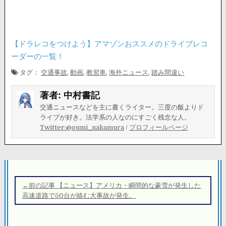
【ドラレコをつけよう】アマゾンおススメのドライブレコ
ーダーの一覧！
タグ：
交通事故
,
動画
,
教習車
,
海外ニュース
,
踏み間違い
著者:
中村書記
交通ニュースなどを主に書くライター。三度の飯よりド
ライブが好き。法学系の人なのにすごく残念な人。
Twitter:@oumi_nakamura
/
プロフィールページ
投
稿
←前の記事 【ニュース】アメリカ・瞬間的な豪雪が発生した
ナ
高速道路で50台が絡む大事故が発生。
ビ
ゲ