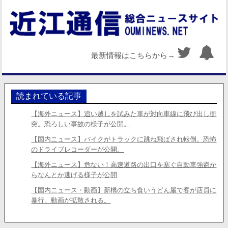
最新情報はこちらから→
読まれている記事
【海外ニュース】追い越しを試みた車が対向車線に飛び出し衝
突。恐ろしい事故の様子が公開。
【国内ニュース】バイクがトラックに跳ね飛ばされ転倒。恐怖
のドライブレコーダーが公開。
【海外ニュース】危ない！高速道路の出口を塞ぐ自動車強盗か
らなんとか逃げる様子が公開
【国内ニュース・動画】新橋の立ち食いうどん屋で客が店員に
暴行。動画が拡散される。