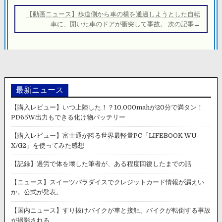
ー
【動画ニュース】歩道側から車の横を通過しようとした自転
シ
車に、開いた車のドアが衝突して事故。 次の記事→
ョ
ン
最新ニュース
【購入レビュー】いつ上陸した！？10,000mahが20分で満タン！
PD65W出力もできる化け物バッテリー
【購入レビュー】富士通が誇る世界最軽量PC「LIFEBOOK WU-
X/G2」を使ってみた感想
【記録】過労で体を壊した筆者が、ある程度回復したまでの話
【ニュース】スイーツパラダイスでクレジットカード情報が漏えい
か。公式が発表。
【国内ニュース】すり抜けバイクが車と接触、バイクが転倒する事故
が撮影される