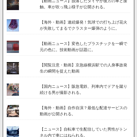
【動画ニュース】脱落したタイヤが後方の車と接
公
触。車が吹っ飛ぶ様子が公開される。
開。
【海外・動画】連続爆発！気球での打ち上げ花火
が失敗してまるでクラスター爆弾のように。
【動画ニュース】変色したプラスチックを一瞬で
元の色に。技術動画が話題に。
【閲覧注意・動画】京急線横浜駅での人身事故発
生の瞬間を捉えた動画
【国内ニュース】阪急電鉄、列車内でドアを蹴り
続ける男が撮影される。
【海外・動画】自作自演？最低な配達サービスの
動画が公開される。
【ニュース】自転車で生配信していた男性がトン
ネル内で車にはねられる。