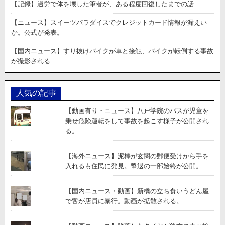
か
【記録】過労で体を壊した筆者が、ある程度回復したまでの話
ら
の
【ニュース】スイーツパラダイスでクレジットカード情報が漏えい
ミ
か。公式が発表。
サ
イ
【国内ニュース】すり抜けバイクが車と接触、バイクが転倒する事故
ル
が撮影される
が
直
撃
人気の記事
し
た
【動画有り・ニュース】八戸学院のバスが児童を
時
乗せ危険運転をして事故を起こす様子が公開され
の
る。
す
ぐ
近
【海外ニュース】泥棒が玄関の郵便受けから手を
く
入れるも住民に発見。撃退の一部始終が公開。
か
ら
【国内ニュース・動画】新橋の立ち食いうどん屋
の
で客が店員に暴行。動画が拡散される。
動
画
が