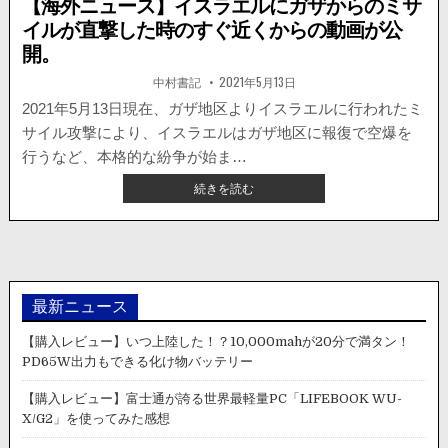
【海外ニュース】イスラエルにガザからのミサ
イルが直撃した時のすぐ近くからの動画が公
開。
著
掲
中村書記
2021年5月13日
者:
載
日：
2021年5月13日現在、ガザ地区よりイスラエルに行われたミ
サイル攻撃により、イスラエルはガザ地区に報復で空爆を
行うなど、本格的な紛争が始ま…
【海
続きを読む
外
ニ
ュ
ー
ス】
イ
最新ニュース
ス
ラ
【購入レビュー】いつ上陸した！？10,000mahが20分で満タン！
エ
PD65W出力もできる化け物バッテリー
ル
に
【購入レビュー】富士通が誇る世界最軽量PC「LIFEBOOK WU-
ガ
X/G2」を使ってみた感想
ザ